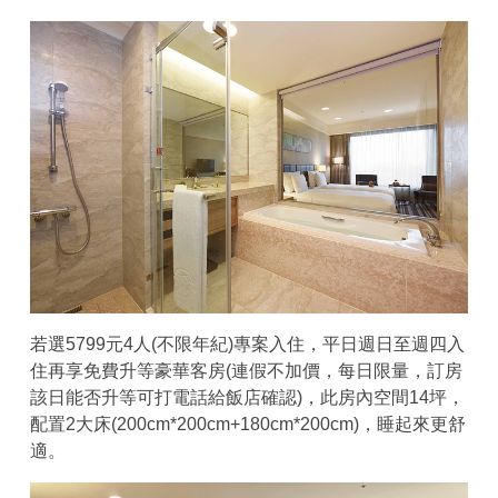
若選5799元4人(不限年紀)專案入住，平日週日至週四入
住再享免費升等豪華客房(連假不加價，每日限量，訂房
該日能否升等可打電話給飯店確認)，此房內空間14坪，
配置2大床(200cm*200cm+180cm*200cm)，睡起來更舒
適。