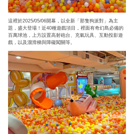
這裡於2025/05/06開幕，以全新「那隻狗派對」為主
題，盛大登場！近40種遊戲項目，裡面有奇幻島必備的
百萬球池，上方設置高射砲台、充氣玩具、互動投影遊
戲，以及溜滑梯與障礙闖關等。