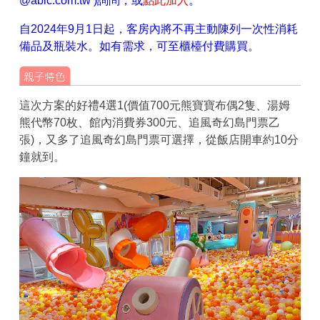
@abic.com.tw )詢問，或
點此加入
。
自2024年9月1日起，客房內將不再主動陳列一次性消耗
備品及瓶裝水。如有需求，可至櫃檯付費購買。
這次方案的好禮4選1(價值700元熊寶寶布偶2隻、湯姆
熊代幣70枚、館內消費券300元、追風奇幻島門票乙
張)，又多了追風奇幻島門票可選擇，從飯店開車約10分
鐘就到。