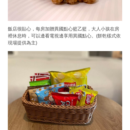
飯店很貼心，每房加贈異國點心籃乙籃，大人小孩在房
裡休息時，可以邊看電視邊享用異國點心。(餅乾樣式依
現場提供為主)