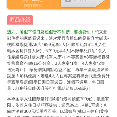
原價：
6299
元
節省
1300
元
商品介紹
週六、暑假平假日及連假皆不加價，要搶要快！
想來北
部住宿的家庭看過來，這次愛貝客推出的是福容大飯店-
桃園機場捷運A8店4999元享3人(不限年紀)1泊1食入住
精緻客房(1雙人床)，5799元享4人(不限年紀)1泊1食入
住精緻客房(1雙人床+1單人床)！本專案贈A8專屬福容微
笑熊寶寶布偶(16公分高，3人專案*1隻，4人專案*2隻，
送完為止)、每房贈異國點心籃乙籃，再享三溫暖溫泉等
設施！加碼優惠：若選4人入住專案還有機會限量免費升
等豪華客房(限平日週日至週四，連假不適用，每日限
量，訂房該日能否升等可打電話給飯店確認)！
本專案享入住贈限量好禮4選1(最高價值700元)，數量有
限，依照入住日期順序提供，送完為止，4選1可選：A.
館內消費300元抵用券乙張、B.湯姆熊(林口三井店)兌換