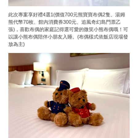
此次專案享好禮4選1(價值700元熊寶寶布偶2隻、湯姆
熊代幣70枚、館內消費券300元、追風奇幻島門票乙
張)，喜歡布偶的家庭記得選可愛的微笑小熊布偶哦！可
以讓小熊布偶陪伴小朋友入睡。(布偶樣式依飯店現場發
放為主)