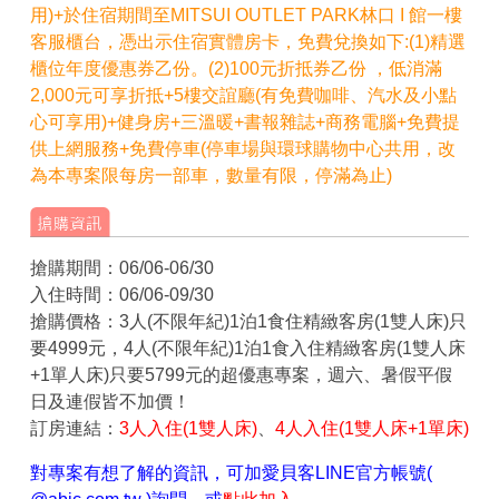
用)+於住宿期間至MITSUI OUTLET PARK林口 I 館一樓
客服櫃台，憑出示住宿實體房卡，免費兌換如下:(1)精選
櫃位年度優惠券乙份。(2)100元折抵券乙份 ，低消滿
2,000元可享折抵
+5樓
交誼廳(有免費咖啡、汽水及小點
心可享用)
+健身房+三溫暖+
書報雜誌+商務電腦
+免費提
供上網服務+免費停車(停車場與環球購物中心共用，改
為本專案限每房一部車，數量有限，停滿為止)
搶購期間：06/06-06/30
入住時間：06/06-09/30
搶購價格：3人(不限年紀)1泊1食住精緻客房(1雙人床)只
要4999元，4人(不限年紀)1泊1食入住精緻客房(1雙人床
+1單人床)只要5799元的超優惠專案，週六、暑假平假
日及連假皆不加價！
訂房連結：
3人入住(1雙人床)
、
4人入住(1雙人床+1單床)
對專案有想了解的資訊，可加愛貝客LINE官方帳號(