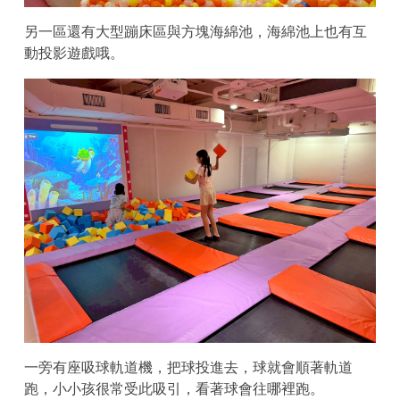
另一區還有大型蹦床區與方塊海綿池，海綿池上也有互
動投影遊戲哦。
一旁有座吸球軌道機，把球投進去，球就會順著軌道
跑，小小孩很常受此吸引，看著球會往哪裡跑。