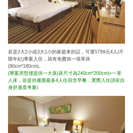
若是2大2小或3大1小的家庭來的話，可選5799元4人(不
限年紀)專案入住，就有免費加一張單床
(90cm*180cm)。
(專案房型僅提供一大床(床尺寸為240cm*200cm)
+一單
人床，並提供優惠最多4人住宿含早餐，實際入住請依自
身舒適度考量)