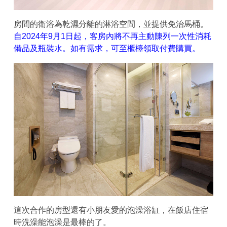
房間的衛浴為乾濕分離的淋浴空間，並提供免治馬桶。
自2024年9月1日起，客房內將不再主動陳列一次性消耗
備品及瓶裝水。如有需求，可至櫃檯領取付費購買。
這次合作的房型還有小朋友愛的泡澡浴缸，在飯店住宿
時洗澡能泡澡是最棒的了。