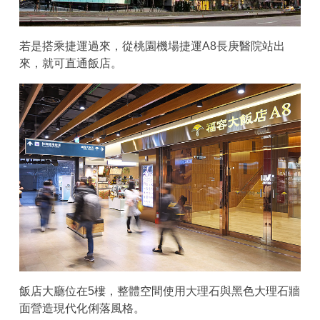
若是搭乘捷運過來，從桃園機場捷運A8長庚醫院站出
來，就可直通飯店。
飯店大廳位在5樓，整體空間使用大理石與黑色大理石牆
面營造現代化俐落風格。