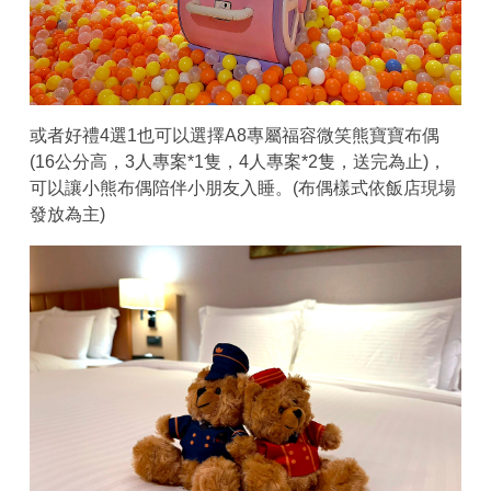
或者好禮4選1也可以選擇A8專屬福容微笑熊寶寶布偶
(16公分高，3人專案*1隻，4人專案*2隻，送完為止)，
可以讓小熊布偶陪伴小朋友入睡。(布偶樣式依飯店現場
發放為主)