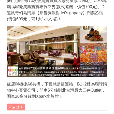
券(可換代幣70枚或湯姆貝貝入場兒童票1小時)、C.A8專
屬福容微笑熊寶寶布偶*2隻(款式隨機，價值700元)、D.
追風奇幻島門票【那隻狗派對 let’s goparty】門票乙張
(價值699元，可1大1小入場)！
飯店與機捷A8共構，下樓就是捷運站，B1~2樓為環球購
物中心百貨公司，開車5分鐘到北台灣最大三井Outlet，
開車20多分鐘到Xpark水族館！