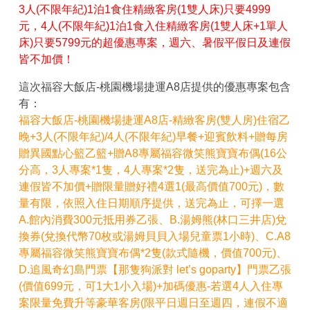
3人(不限年紀)1泊1食住精緻客房(1雙人床)只要4999
元，4人(不限年紀)1泊1食入住精緻客房(1雙人床+1單人
床)只要5799元的超優惠專案，週六、暑假平假日及連假
皆不加價！
這次福容大飯店-桃園機場捷運A8店提供的優惠專案包含
有：
福容大飯店-桃園機場捷運A8店-精緻客房(雙人房)住宿乙
晚+3人(不限年紀)/4人(不限年紀)早餐+迎賓飲料+贈每房
贈異國點心籃乙籃+贈A8專屬福容微笑熊寶寶布偶(16公
分高，3人專案*1隻，4人專案*2隻，送完為止)+週六及
連假皆不加價+贈限量贈好禮4選1(最高價值700元)，數
量有限，依照入住日期順序提供，送完為止，可擇一選
A.館內消費300元抵用券乙張、B.湯姆熊(林口三井店)兌
換券(兌換代幣70枚或湯姆貝貝入場兒童票1小時)、C.A8
專屬福容微笑熊寶寶布偶*2隻(款式隨機，價值700元)、
D.追風奇幻島門票【那隻狗派對 let’s goparty】門票乙張
(價值699元，可1大1小入場)+加碼優惠-若選4人入住專
案限量免費升等豪華客房(限平日週日至週四，連假不適