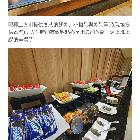
吧檯上方則提供各式的餅乾、小糖果與乾果等(依現場提
供為準)，入住時能有飲料點心享用最能放鬆一週上班上
課的辛勞了。