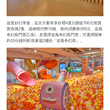
放置好行李後，這次方案有享好禮4選1(價值700元熊寶
寶布偶2隻、湯姆熊代幣70枚、館內消費券300元、追風
奇幻島門票乙張)，若選擇追風奇幻島門票，可選擇開車
約10分鐘到昕境廣場2樓的「追風奇幻島」。