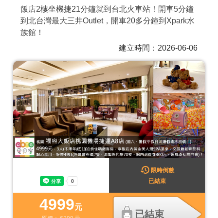
飯店2樓坐機捷21分鐘就到台北火車站！開車5分鐘
商家合作
到北台灣最大三井Outlet，開車20多分鐘到Xpark水
族館！
推薦景點
建立時間：2026-06-06
討論區
聯絡我們
APP下載
限時倒數
已結束
4999
元
已結束