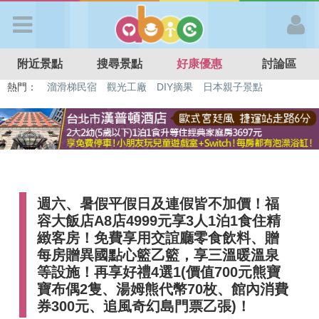
歡迎加入
附近景點
搜尋景點
好康優惠
討論區
APP登入
熱門：
特色遊戲場
親子住房優惠
台北親子餐廳
溫泉泡湯SPA
溜滑梯民宿
觀光工廠
DIY摘果
日本親子景點
首 頁
搜尋景點
週六、暑假平假日及連假皆不加價！福
好康優惠
容大飯店A8店4999元享3人1泊1食住精
緻客房！免費享用交誼廳零食飲料、贈
最新消息
每房贈異國點心籃乙籃，享三溫暖溫泉
等設施！再享好禮4選1(價值700元熊寶
寶布偶2隻、湯姆熊代幣70枚、館內消費
最新留言
券300元、追風奇幻島門票乙張)！