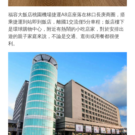
福容大飯店桃園機場捷運A8店座落在林口長庚商圈，搭
乘捷運到站即到飯店，離國1交流僅5分車程；飯店樓下
是環球購物中心，附近有熱鬧的小吃店家，對於安排出
遊的親子家庭來說，不論是交通、逛街或用餐都很便
利。