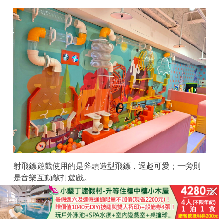
射飛鏢遊戲使用的是斧頭造型飛鏢，逗趣可愛；一旁則
是音樂互動敲打遊戲。
已結束