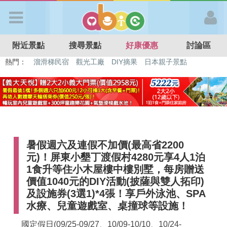
歡迎加入
附近景點
搜尋景點
好康優惠
討論區
APP登入
熱門：
特色遊戲場
親子住房優惠
台北親子餐廳
溫泉泡湯SPA
溜滑梯民宿
觀光工廠
DIY摘果
日本親子景點
首 頁
搜尋景點
暑假週六及連假不加價(最高省2200
好康優惠
元)！屏東小墾丁渡假村4280元享4人1泊
1食升等住小木屋樓中樓別墅，每房贈送
最新消息
價值1040元的DIY活動(披薩與雙人拓印)
及設施券(3選1)*4張！享戶外泳池、SPA
水療、兒童遊戲室、桌撞球等設施！
最新留言
國定假日(09/25-09/27、10/09-10/10、10/24-