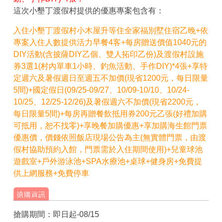
這次小墾丁渡假村提供的優惠專案包含有：
入住小墾丁渡假村小木屋升等住全家福別墅住宿乙晚+依
專案入住人數提供活力早餐4客+每房贈送價值1040元的
DIY活動(含披薩DIY乙個、雙人拓印乙份)及渡假村設施
券3選1(村內單車1小時、釣魚活動、手作DIY)*4張+享特
定週六及暑假週日至週五不加價(現省1200元，每日限量
5間)+國定假日(09/25-09/27、10/09-10/10、10/24-
10/25、12/25-12/26)及暑假週六不加價(現省2200元，
每日限量5間)+每房再贈餐飲抵用券200元乙張(好禮加購
可抵用，恕不找零)+享晚餐加購優惠+享加購海生館門票
優惠價，價錢依照飯店現場公告為主(無實體門票，由渡
假村協助預約入館，門票需於入住期間使用)+兒童球池
遊戲室+戶外游泳池+SPA水療池+桌球+健身房+免費提
供上網服務+免費停車
搶購期間：即日起-08/15