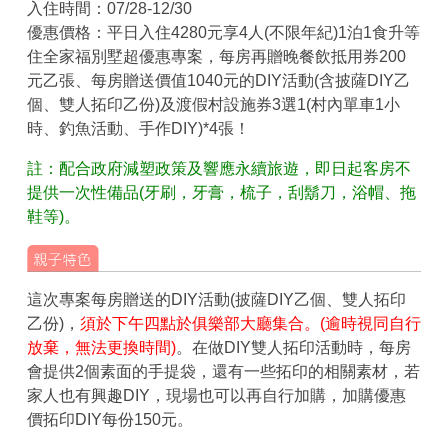
入住時間：07/28-12/30
優惠價格：平日入住4280元享4人(不限年紀)1泊1食升等
住全家福別墅超優惠專案，每房再贈晚餐飲抵用券200
元乙張、每房贈送價值1040元的DIY活動(含披薩DIY乙
個、雙人拓印乙份)及渡假村設施券3選1(村內單車1小
時、釣魚活動、手作DIY)*4張！
註：配合政府減塑政策及響應永續旅遊，即日起客房不
提供一次性備品(牙刷，牙膏，梳子，刮鬍刀，浴帽、拖
鞋等)。
這次專案每房贈送的DIY活動(披薩DIY乙個、雙人拓印
乙份)，
須於下午四點於俱樂部大廳集合。(逾時視同自行
放棄，無法更換時間)
。在做DIY雙人拓印活動時，每房
會提供2個素面的手提袋，還有一些拓印的相關素材，若
家人也有興趣DIY，現場也可以再自行加購，加購優惠
價拓印DIY每份150元。