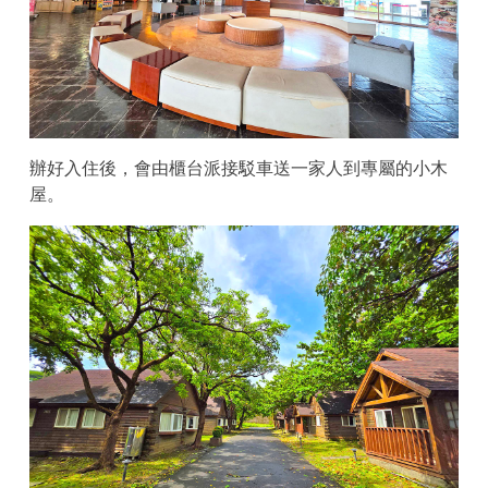
辦好入住後，會由櫃台派接駁車送一家人到專屬的小木
屋。