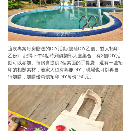
這次專案每房贈送的DIY活動(披薩DIY乙個、雙人拓印
乙份)，記得下午4點時到俱樂部大廳集合，有2個DIY活
動可以參加。每房會提供2個素面的手提袋，還有一些拓
印的相關素材，若家人也有興趣DIY，現場也可以再自
行加購，加購優惠價拓印DIY每份150元。