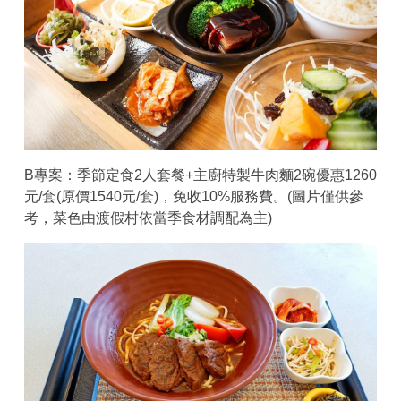
B專案：季節定食2人套餐+主廚特製牛肉麵2碗優惠1260
元/套(原價1540元/套)，免收10%服務費。(圖片僅供參
考，菜色由渡假村依當季食材調配為主)