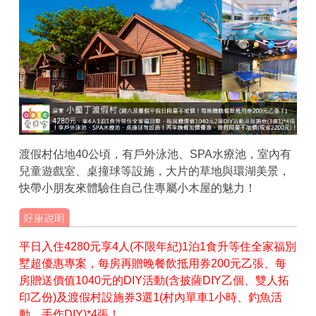
渡假村佔地40公頃，有戶外泳池、SPA水療池，室內有
兒童遊戲室、桌撞球等設施，大片的草地與環湖美景，
快帶小朋友來體驗住自己住專屬小木屋的魅力！
平日入住4280元享4人(不限年紀)1泊1食升等住全家福別
墅超優惠專案，每房再贈晚餐飲抵用券200元乙張、每
房贈送價值1040元的DIY活動(含披薩DIY乙個、雙人拓
印乙份)及渡假村設施券3選1(村內單車1小時、釣魚活
動、手作DIY)*4張！