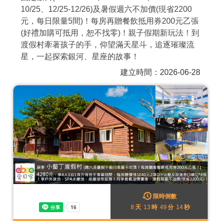
10/25、12/25-12/26)及暑假週六不加價(現省2200
商家合作
元，每日限量5間)！每房再贈餐飲抵用券200元乙張
(好禮加購可抵用，恕不找零)！親子假期新玩法！到
渡假村牽著孩子的手，仰望滿天星斗，追逐璀璨流
推薦景點
星，一起探索銀河、星座的故事！
建立時間：2026-06-28
討論區
聯絡我們
APP下載
限時倒數
8
天
13
時
49
分
12
秒