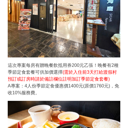
這次專案每房有贈晚餐飲抵用券200元乙張！晚餐有2種
季節定食套餐可供加價選擇
(需於入住前3天打給渡假村
預訂或訂房時請於備註欄位註明加訂季節定食套餐)
A專案：4人份季節定食優惠價1400元(原價1760元)，免
收10%服務費。