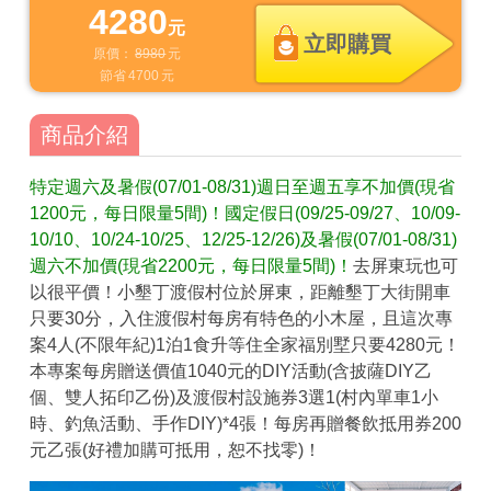
4280
元
立即購買
原價：
8980
元
節省
4700
元
商品介紹
特定週六及暑假(07/01-08/31)週日至週五享不加價(現省
1200元，每日限量5間)！國定假日(09/25-09/27、10/09-
10/10、10/24-10/25、12/25-12/26)及暑假(07/01-08/31)
週六不加價(現省2200元，每日限量5間)！
去屏東玩也可
以很平價！小墾丁渡假村位於屏東，距離墾丁大街開車
只要30分，入住渡假村每房有特色的小木屋，且這次專
案4人(不限年紀)1泊1食升等住全家福別墅只要4280元！
本專案每房贈送價值1040元的DIY活動(含披薩DIY乙
個、雙人拓印乙份)及渡假村設施券3選1(村內單車1小
時、釣魚活動、手作DIY)*4張！每房再贈餐飲抵用券200
元乙張(好禮加購可抵用，恕不找零)！