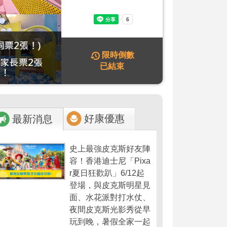
限時倒數
已結束
好康優惠
最新消息
史上最強皮克斯好友陣
容！香港迪士尼「Pixa
r夏日狂歡趴」6/12起
登場，與皮克斯明星見
面、水花派對打水仗、
夜間皮克斯光影秀從早
玩到晚，暑假全家一起