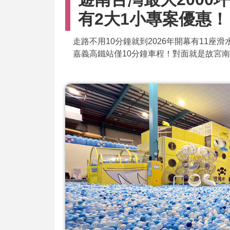
有2大1小專案優惠！
走路不用10分鐘就到2026年開幕有11座
嘉義高鐵站僅10分鐘車程！對面就是故宮