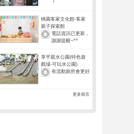
了
桃園客家文化館-客家
親子探索館
電話資訊已更新，
謝謝提醒~^^
享平親水公園(特色遊
戲場-可玩水公園)
有流動廁所會更好
更多留言