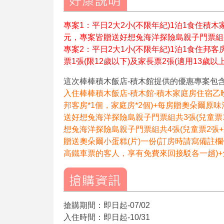
專案1：平日2大2小(不限年紀)1泊1食住積木家庭
元，專案皆贈送好想兔海洋探險島親子門票組-兒
專案2：平日2大1小(不限年紀)1泊1食住邦
票1張(限12歲以下)及家長票2張(適用13歲以上
這次棒棒積木飯店-積木館提供的優惠專案包
入住棒棒積木飯店-積木館-積木家庭房住宿乙
邦客房*1個，家庭房*2個)+每房贈奧朵爾原味
送好想兔海洋探險島親子門票組共3張(兒童票
想兔海洋探險島親子門票組共4張(兒童票2張
贈送奧朵爾小蛋糕(片)一份(訂房時請寫備註
高鐵車票的客人，享有免費來回接駁各一趟)+
搶購期間：即日起-07/02
入住時間：即日起-10/31