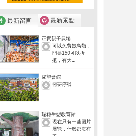
最新景點
最新留言
正實親子農場
可以免費餵鳥類，
門票150可以折
抵，有大...
渴望會館
需要序號
瑞穗生態教育館
現在只有一些圖片
展覽，什麼都沒有