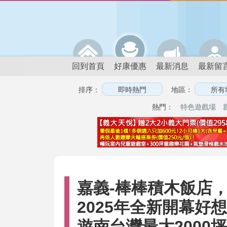
回到首頁
好康優惠
最新消息
最新留
排序：
地區：
熱門：
特色遊戲場
嘉義-棒棒積木飯店，2
2025年全新開幕好想
遊南台灣最大2000