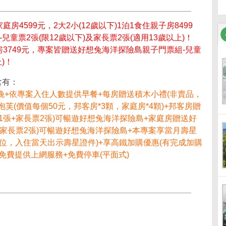
房4599元，2大2小(12歲以下)1泊1食住親子房8499
童票2張(限12歲以下)及家長票2張(適用13歲以上)！
客房3749元，專案皆贈送好想兔海洋探險島親子門票組-兒童
)！
含有：
晚+依專案入住人數提供早餐+每房贈送積木小禮(非賣品，
泡芙(價值每個50元，邦客房*3顆，家庭房*4顆)+邦客房贈
1張+家長票2張)可暢遊好想兔海洋探險島+家庭房贈送好
+家長票2張)可暢遊好想兔海洋探險島+本專案享當月壽星
欄位，入住當天出示壽星證件)+享高鐵加購優惠(有完成加購
免費提供上網服務+免費停車(平面式)