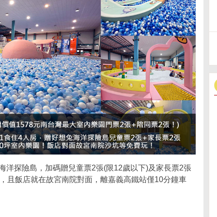
兔海洋探險島，加碼贈兒童票2張(限12歲以下)及家長票2張
樂園，且飯店就在故宮南院對面，離嘉義高鐵站僅10分鐘車