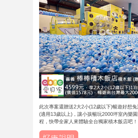
此次專案還贈送2大2小(12歲以下)暢遊好想
(適用13歲以上)，讓小孩暢玩2000坪室內
程，快帶全家人來體驗全台獨家積木飯店吧！