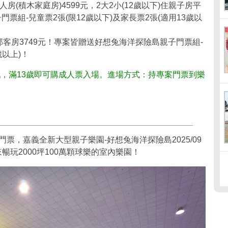
人房(積木家庭房)4599元，2大2小(12歲以下)住親子房平
票組-兒童票2張(限12歲以下)及家長票2張(適用13歲以
住邦客房3749元！專案皆贈送好想兔海洋探險島親子門票組-
歲以上)！
戲，滿13歲即可購成人票入場。進場方式：持專案門票到樂
門票，嘉義全新大型親子樂園-好想兔海洋探險島2025/09
友來暢玩2000坪100萬顆球樂的室內樂園！