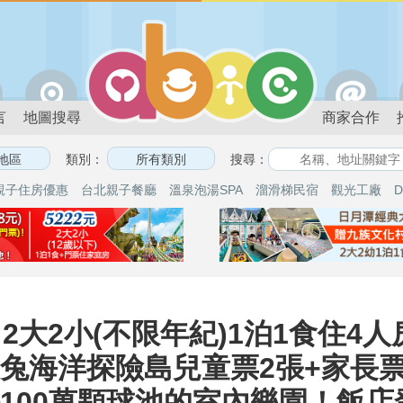
言
地圖搜尋
商家合作
類別：
搜尋：
親子住房優惠
台北親子餐廳
溫泉泡湯SPA
溜滑梯民宿
觀光工廠
D
大2小(不限年紀)1泊1食住4人
兔海洋探險島兒童票2張+家長票2
坪100萬顆球池的室內樂園！飯