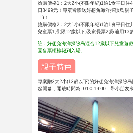
搶購價格1：2大2小(不限年紀)1泊1食平日住4
日8499元！專案皆贈送好想兔海洋探險島親子門
上)！
搶購價格2：2大1小(不限年紀)1泊1食平日
兒童票1張(限12歲以下)及家長票2張(適用13
註：好想兔海洋探險島適合12歲以下兒童遊
園售票櫃檯報到入場。
專案贈2大2小(12歲以下)的好想兔海洋探險島
起開幕，開放時間為10:00-19:00，帶小朋