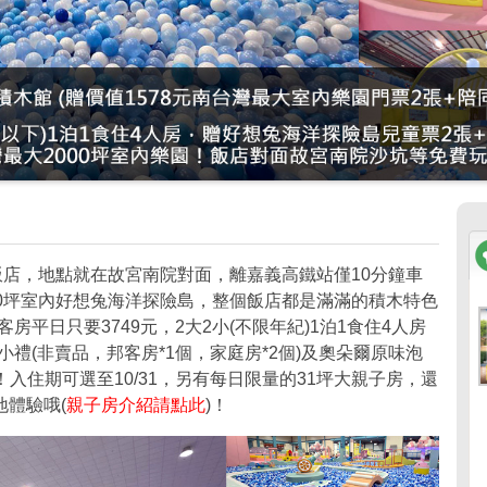
飯店，地點就在故宮南院對面，離嘉義高鐵站僅10分鐘車
00坪室內好想兔海洋探險島，整個飯店都是滿滿的積木特色
客房平日只要3749元，2大2小(不限年紀)1泊1食住4人房
小禮(非賣品，邦客房*1個，家庭房*2個)及奧朵爾原味泡
)！入住期可選至10/31，另有每日限量的31坪大親子房，還
體驗哦(
親子房介紹請點此
)！