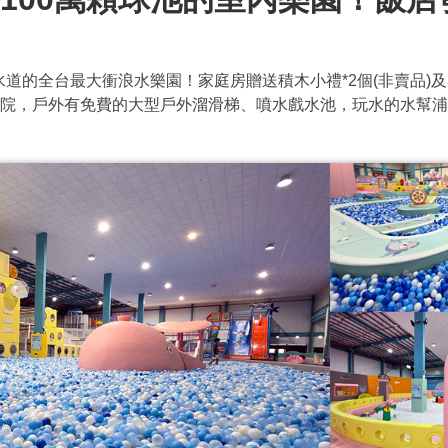
滑水道的全台最大衝浪水樂園！家庭房贈送積木小禮*2個(非賣品)及奧
南院，戶外有免費的大型戶外溜滑梯、噴水戲水池，玩水的水幫