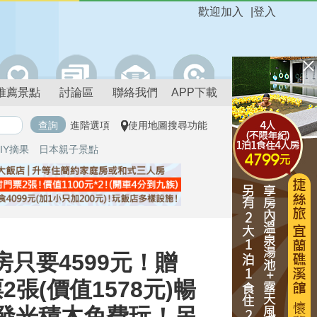
歡迎加入
|
登入
推薦景點
討論區
聯絡我們
APP下載
進階選項
使用地圖搜尋功能
IY摘果
日本親子景點
房只要4599元！贈
張(價值1578元)暢
店發光積木免費玩！另