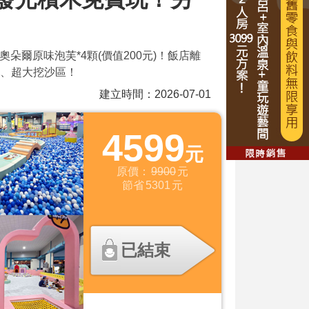
朵爾原味泡芙*4顆(價值200元)！飯店離
浦、超大挖沙區！
建立時間：2026-07-01
4599
元
原價：
9900
元
節省
5301
元
已結束