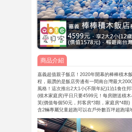
商品介紹
嘉義超值親子飯店！2020年開幕的棒棒積木
程，最讚的是飯店旁邊有一間南台灣最大20
風格！這次推出2大1小(不限年紀)1泊1食住邦
(積木家庭房)平日只要4599元！每房贈送積木
芙(價值每個50元，邦客房*3顆，家庭房*4顆
含2輛專屬兒童超跑可以在戶外數百坪超跑場地