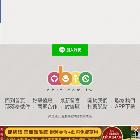
回到首頁
．
好康優惠
．
最新留言
．
關於我們
．
聯絡我們
部落格微件
．
商家合作
．
討論區
．
推薦景點
．
APP下載
羿磊資訊 服務條款&隱私權政策