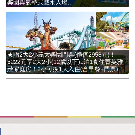
樂園與氣墊式戲水入場...
★贈2大2小義大樂園門票(價值2958元)！
5222元享2大2小(12歲以下)1泊1食住菁英雅
緻家庭房！2小可換1大入住(含早餐+門票)！