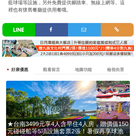
藍球場等設施，另外免費提供腳踏車、無線上網等。這
裡也有懷舊餐廳提供用餐哦。
好康優惠
觀看留言
地圖功能
檢視街景
★台南3499元享4人含早住4人房，贈價值150
元碰碰船等5項設施套票2張！暑假再享球池