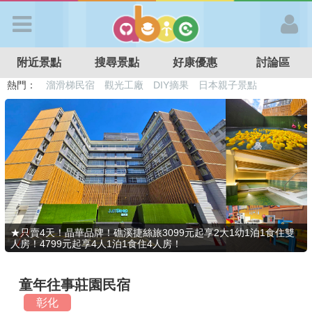
歡迎加入
附近景點
搜尋景點
好康優惠
討論區
APP登入
熱門：
溜滑梯民宿
觀光工廠
DIY摘果
日本親子景點
特色遊戲場
親子住房優惠
台北親子餐廳
溫泉泡湯SPA
首 頁
搜尋景點
好康優惠
★只賣4天！晶華品牌！礁溪捷絲旅3099元起享2大1幼1泊1食住雙
人房！4799元起享4人1泊1食住4人房！
最新消息
童年往事莊園民宿
最新留言
彰化