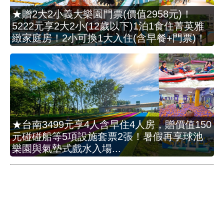
★贈2大2小義大樂園門票(價值2958元)！
5222元享2大2小(12歲以下)1泊1食住菁英雅
緻家庭房！2小可換1大入住(含早餐+門票)！
★台南3499元享4人含早住4人房，贈價值150
元碰碰船等5項設施套票2張！暑假再享球池
樂園與氣墊式戲水入場...