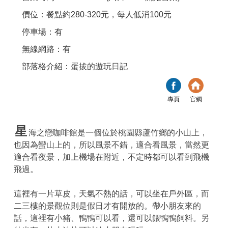
價位：餐點約280-320元，每人低消100元
停車場：有
無線網路：有
部落格介紹：
蛋拔的遊玩日記
專頁
官網
星
海之戀咖啡館是一個位於桃園縣蘆竹鄉的小山上，
也因為蠻山上的，所以風景不錯，適合看風景，當然更
適合看夜景，加上機場在附近，不定時都可以看到飛機
飛過。
這裡有一片草皮，天氣不熱的話，可以坐在戶外區，而
二三樓的景觀位則是假日才有開放的。帶小朋友來的
話，這裡有小豬、鴨鴨可以看，還可以餵鴨鴨飼料。另