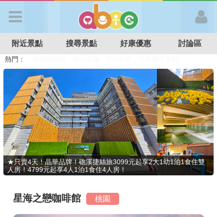
歡迎加入
附近景點
搜尋景點
好康優惠
討論區
APP登入
熱門：
溜滑梯民宿
觀光工廠
DIY摘果
日本親子景點
特色遊戲場
親子住房優惠
台北親子餐廳
溫泉泡湯SPA
首 頁
搜尋景點
好康優惠
★只賣4天！晶華品牌！礁溪捷絲旅3099元起享2大1幼1泊1食住雙
人房！4799元起享4人1泊1食住4人房！
最新消息
星海之戀咖啡館
桃園
最新留言