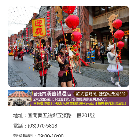
商家合作
推薦景點
討論區
聯絡我們
APP下載
地址：宜蘭縣五結鄉五濱路二段201號
電話：(03)970-5818
營業時間：09:00-18:00