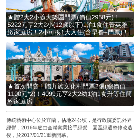
★贈2大2小義大樂園門票(價值2958元)！
5222元享2大2小(12歲以下)1泊1食住菁英雅
緻家庭房！2小可換1大入住(含早餐+門票)！
★首次開賣！贈九族文化村門票2張(總價值
1100元*2)！4099元享2大2幼1泊1食升等住簡
約家庭房
傳統藝術中心位於宜蘭，佔地24公頃，是行政院委託外界
經營，2016年底由全聯實業接手經營，園區經過整修改造
後，於2017/01/21重新開幕。