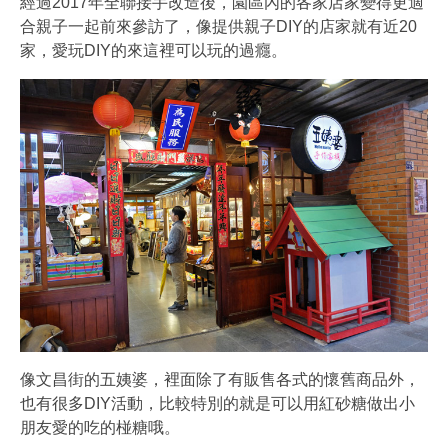
經過2017年全聯接手改造後，園區內的各家店家變得更適
合親子一起前來參訪了，像提供親子DIY的店家就有近20
家，愛玩DIY的來這裡可以玩的過癮。
像文昌街的五姨婆，裡面除了有販售各式的懷舊商品外，
也有很多DIY活動，比較特別的就是可以用紅砂糖做出小
朋友愛的吃的椪糖哦。