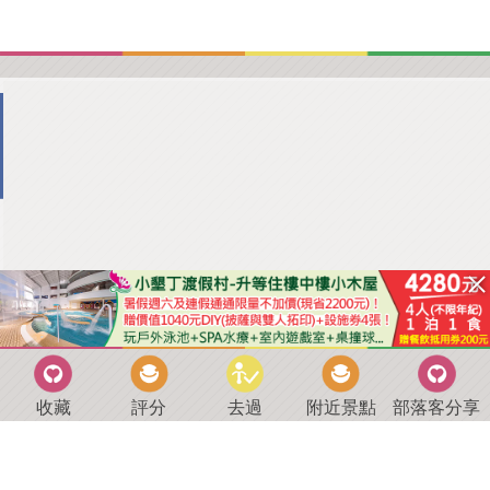
收藏
評分
去過
附近景點
部落客分享
回到首頁
．
好康優惠
．
最新留言
．
關於我們
．
聯絡我們