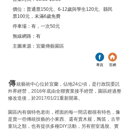
價位：普通票150元、6-12歲與學生120元、縣民
票100元，未滿6歲免費
停車場：有，一次50元
無線網路：有
主圖來源：
宜蘭傳藝園區
專頁
官網
傳
統藝術中心位於宜蘭，佔地24公頃，是行政院委託
外界經營，2016年底由全聯實業接手經營，園區經過整
修改造後，於2017/01/21重新開幕。
園區內有個特色老街，裡面的每一間店都很有特色，像
是賣一些傳統技藝的小東西、還有賣木屐，陶笛，古早
童玩之類，也有提供多種DIY活動，另有密室逃脫、實