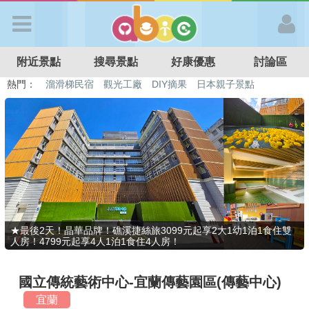
歡迎加入
附近景點
搜尋景點
好康優惠
討論區
APP登入
熱門：
特色遊戲場
親子住房優惠
台北親子餐廳
溫泉泡湯SPA
溜滑梯民宿
觀光工廠
DIY摘果
日本親子景點
首 頁
搜尋景點
好康優惠
★最後2天！晶華品牌！礁溪捷絲旅3099元起享2大1幼1泊1食住雙
人房！4799元起享4人1泊1食住4人房！
最新消息
國立傳統藝術中心-宜蘭傳藝園區(傳藝中心)
最新留言
宜蘭