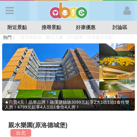
歡迎加入
附近景點
搜尋景點
好康優惠
討論區
APP登入
熱門：
溜滑梯民宿
觀光工廠
DIY摘果
日本親子景點
特色遊戲場
親子住房優惠
台北親子餐廳
溫泉泡湯SPA
首 頁
搜尋景點
好康優惠
★只賣4天！晶華品牌！礁溪捷絲旅3099元起享2大1幼1泊1食住雙
人房！4799元起享4人1泊1食住4人房！
最新消息
親水樂園(原洛德城堡)
最新留言
台北