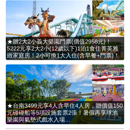
★贈2大2小義大樂園門票(價值2958元)！
5222元享2大2小(12歲以下)1泊1食住菁英雅
緻家庭房！2小可換1大入住(含早餐+門票)！
★台南3499元享4人含早住4人房，贈價值150
元碰碰船等5項設施套票2張！暑假再享球池
樂園與氣墊式戲水入場...