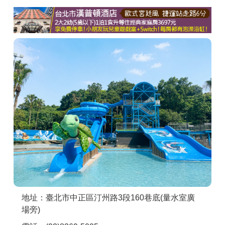
商家合作
推薦景點
討論區
聯絡我們
APP下載
地址：臺北市中正區汀州路3段160巷底(量水室廣
場旁)