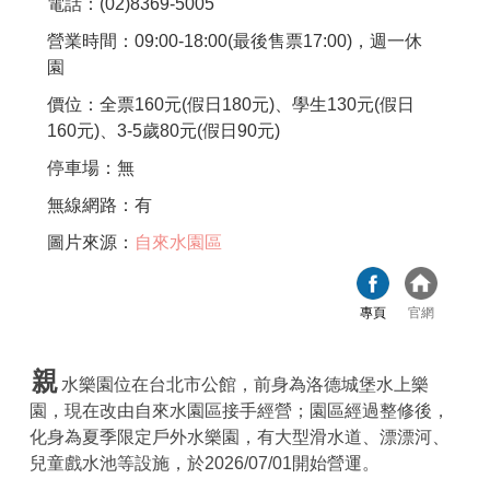
電話：(02)8369-5005
營業時間：09:00-18:00(最後售票17:00)，週一休
園
價位：全票160元(假日180元)、學生130元(假日
160元)、3-5歲80元(假日90元)
停車場：無
無線網路：有
圖片來源：
自來水園區
專頁
官網
親
水樂園位在台北市公館，前身為洛德城堡水上樂
園，現在改由自來水園區接手經營；園區經過整修後，
化身為夏季限定戶外水樂園，有大型滑水道、漂漂河、
兒童戲水池等設施，於2026/07/01開始營運。