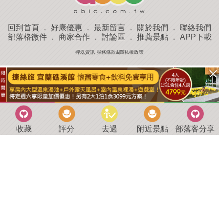
回到首頁
．
好康優惠
．
最新留言
．
關於我們
．
聯絡我們
部落格微件
．
商家合作
．
討論區
．
推薦景點
．
APP下載
羿磊資訊 服務條款&隱私權政策
收藏
評分
去過
附近景點
部落客分享