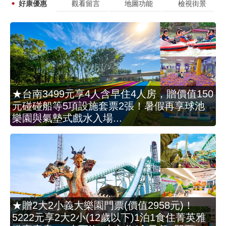
好康優惠
觀看留言
地圖功能
檢視街景
★台南3499元享4人含早住4人房，贈價值150
元碰碰船等5項設施套票2張！暑假再享球池
樂園與氣墊式戲水入場...
★贈2大2小義大樂園門票(價值2958元)！
5222元享2大2小(12歲以下)1泊1食住菁英雅