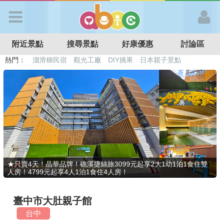
歡迎加入
附近景點
搜尋景點
好康優惠
討論區
APP登入
熱門：
溜滑梯民宿
觀光工廠
DIY摘果
日本親子景點
特色遊戲場
親子住房優惠
台北親子餐廳
溫泉泡湯SPA
首 頁
搜尋景點
好康優惠
★只賣4天！晶華品牌！礁溪捷絲旅3099元起享2大1幼1泊1食住雙
人房！4799元起享4人1泊1食住4人房！
最新消息
臺中市大肚親子館
最新留言
台中