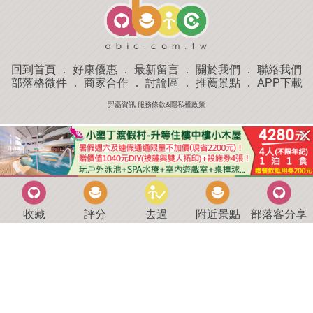
回到首頁
．
好康優惠
．
最新留言
．
關於我們
．
聯絡我們
部落格微件
．
商家合作
．
討論區
．
推薦景點
．
APP下載
羿磊資訊 服務條款&隱私權政策
收藏
評分
去過
附近景點
部落客分享