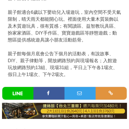
親子館適合6歲以下嬰幼兒入場遊玩，室內空間不受天氣
限制，晴天雨天都能開心玩。裡面使用大量木質裝飾以
及木質遊玩具，很有質感；有閱讀區、益智教玩具區、
扮家家酒區、DIY手作區、寶寶遊戲區等靜態遊戲；動
態區提供感統遊具讓小朋友活動筋骨。
親子館每個月底會公告下個月的活動表，有說故事、
DIY、親子律動等，開放網路預約與現場報名；入館遊
玩放網路預約13組、現場31組，平日上下午各1場次、
假日上午1場次、下午2場次。