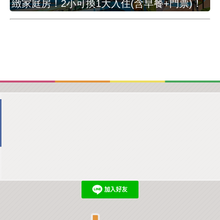
緻家庭房！2小可換1大入住(含早餐+門票)！