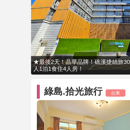
★最後2天！晶華品牌！礁溪捷絲旅309
人1泊1食住4人房！
綠島.拾光旅行
台東