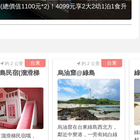
值1100元*2)！4099元享2大2幼1泊1食升
台東
台東
約 2 公里
約 2 公里
島民宿(溜滑梯
烏油窟@綠島
烏油窟在台東綠島西北方，
綠
鄰近中寮港，一旁有純白綠
有溜滑梯民宿哦，
村