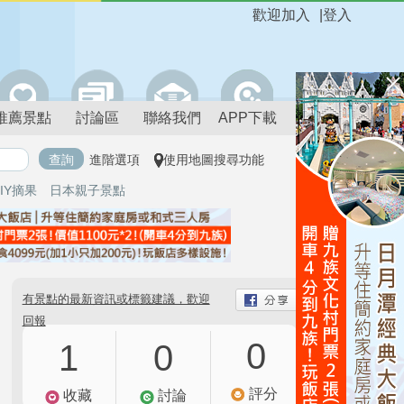
歡迎加入
|
登入
推薦景點
討論區
聯絡我們
APP下載
進階選項
使用地圖搜尋功能
IY摘果
日本親子景點
有景點的最新資訊或標籤建議，歡迎
回報
0
1
0
評分
收藏
討論