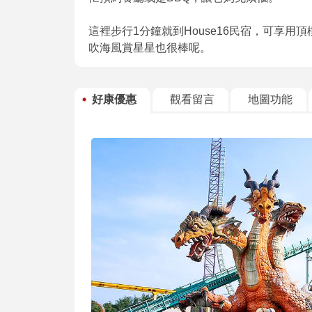
這裡步行1分鐘就到House16民宿，可享
吹海風賞星星也很棒呢。
好康優惠
觀看留言
地圖功能