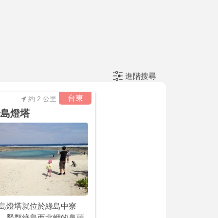
進階搜尋
台東
約 2 公里
綠島燈塔
島燈塔就位於綠島中寮
，緊鄰綠島西北岬的鼻頭