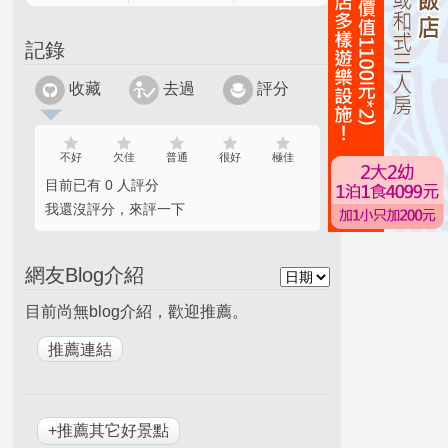
記錄
收藏
去過
評分
不好
欠佳
普通
很好
極佳
目前已有 0 人評分
我還沒評分，來評一下
網友Blog介紹
目前尚無blog介紹，歡迎推薦。
+推薦其它好景點