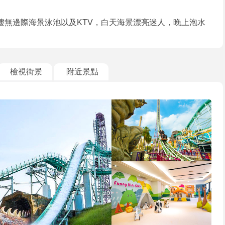
用頂樓無邊際海景泳池以及KTV，白天海景漂亮迷人，晚上泡水
檢視街景
附近景點