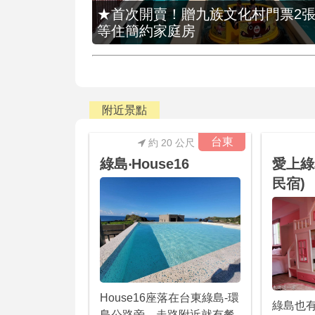
★首次開賣！贈九族文化村門票2張(總價
等住簡約家庭房
附近景點
台東
約 20 公尺
綠島‧House16
愛上綠
民宿)
House16座落在台東綠島-環
綠島也
島公路旁，走路附近就有餐