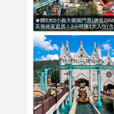
★贈2大2小義大樂園門票(價值2958
英雅緻家庭房！2小可換1大入住(含