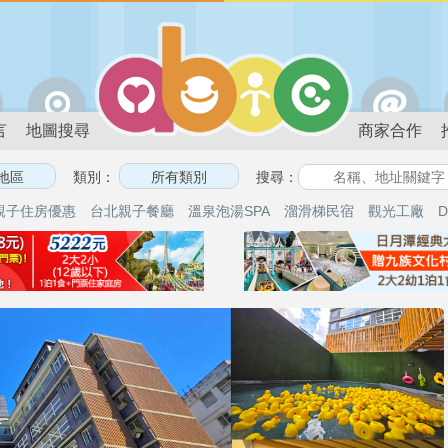
言
地圖搜尋
商家合作
類別：
搜尋：
親子住房優惠
台北親子餐廳
溫泉泡湯SPA
溜滑梯民宿
觀光工廠
D