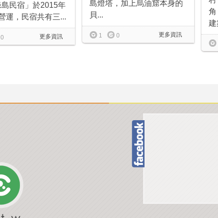
島燈塔，加上烏油窟本身的
島民宿」於2015年
角
貝...
營運，民宿共有三...
建築
更多資訊
1
0
更多資訊
0