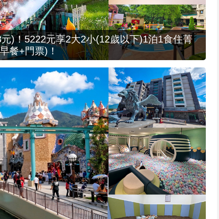
元)！5222元享2大2小(12歲以下)1泊1食住菁
早餐+門票)！