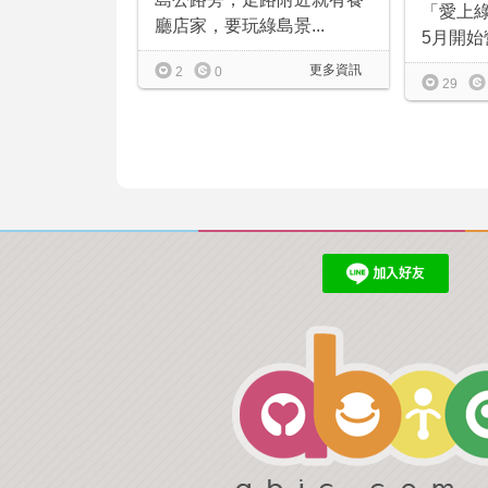
「愛上綠
廳店家，要玩綠島景...
5月開始
更多資訊
2
0
29