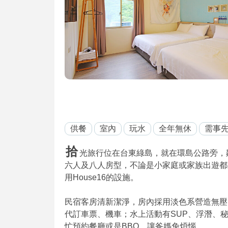
供餐
室內
玩水
全年無休
需事
拾
光旅行位在台東綠島，就在環島公路旁，
六人及八人房型，不論是小家庭或家族出遊都適
用House16的設施。
民宿客房清新潔淨，房內採用淡色系營造無壓
代訂車票、機車；水上活動有SUP、浮潛、
忙預約餐廳或是BBQ，讓爸媽免煩惱。