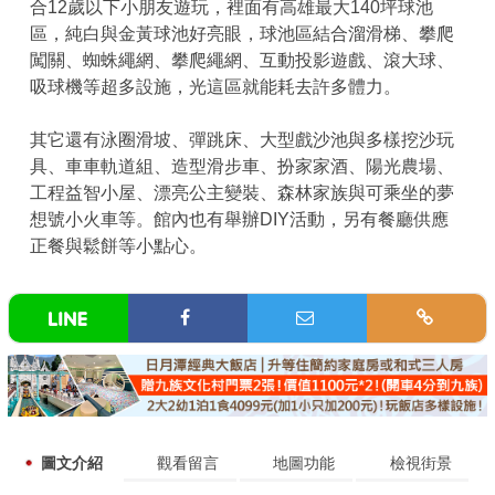
合12歲以下小朋友遊玩，裡面有高雄最大140坪球池
區，純白與金黃球池好亮眼，球池區結合溜滑梯、攀爬
闖關、蜘蛛繩網、攀爬繩網、互動投影遊戲、滾大球、
吸球機等超多設施，光這區就能耗去許多體力。
其它還有泳圈滑坡、彈跳床、大型戲沙池與多樣挖沙玩
具、車車軌道組、造型滑步車、扮家家酒、陽光農場、
工程益智小屋、漂亮公主變裝、森林家族與可乘坐的夢
想號小火車等。館內也有舉辦DIY活動，另有餐廳供應
正餐與鬆餅等小點心。
圖文介紹
觀看留言
地圖功能
檢視街景