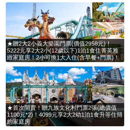
★贈2大2小義大樂園門票(價值2958元)！
5222元享2大2小(12歲以下)1泊1食住菁英雅
緻家庭房！2小可換1大入住(含早餐+門票)！
★首次開賣！贈九族文化村門票2張(總價值
1100元*2)！4099元享2大2幼1泊1食升等住簡
約家庭房