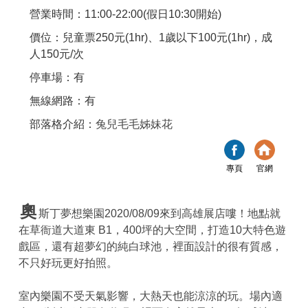
營業時間：11:00-22:00(假日10:30開始)
價位：兒童票250元(1hr)、1歲以下100元(1hr)，成
人150元/次
停車場：有
無線網路：有
部落格介紹：
兔兒毛毛姊妹花
專頁
官網
奧
斯丁夢想樂園2020/08/09來到高雄展店嘍！地點就
在草衙道大道東 B1，400坪的大空間，打造10大特色遊
戲區，還有超夢幻的純白球池，裡面設計的很有質感，
不只好玩更好拍照。
室內樂園不受天氣影響，大熱天也能涼涼的玩。場內適