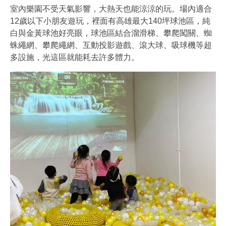
室內樂園不受天氣影響，大熱天也能涼涼的玩。場內適合
12歲以下小朋友遊玩，裡面有高雄最大140坪球池區，純
白與金黃球池好亮眼，球池區結合溜滑梯、攀爬闖關、蜘
蛛繩網、攀爬繩網、互動投影遊戲、滾大球、吸球機等超
多設施，光這區就能耗去許多體力。