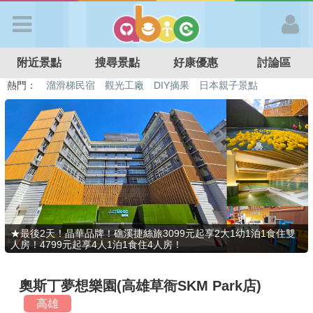
歡迎加入
附近景點
搜尋景點
好康優惠
討論區
APP登入
熱門：
溜滑梯民宿
觀光工廠
DIY摘果
日本親子景點
特色遊戲場
親子住房優惠
台北親子餐廳
溫泉泡湯SPA
首 頁
搜尋景點
好康優惠
★最後2天！晶華品牌！礁溪捷絲旅3099元起享2大1幼1泊1食住雙
人房！4799元起享4人1泊1食住4人房！
最新消息
奧斯丁夢想樂園(高雄草衙SKM Park店)
最新留言
高雄