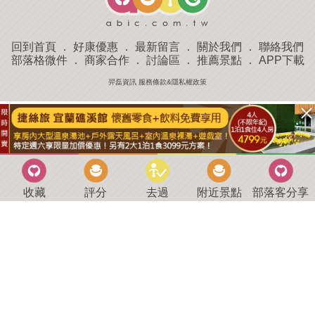
回到首頁
．
好康優惠
．
最新留言
．
關於我們
．
聯絡我們
部落格微件
．
商家合作
．
討論區
．
推薦景點
．
APP下載
羿磊資訊 服務條款&隱私權政策
收藏
評分
去過
附近景點
部落客分享