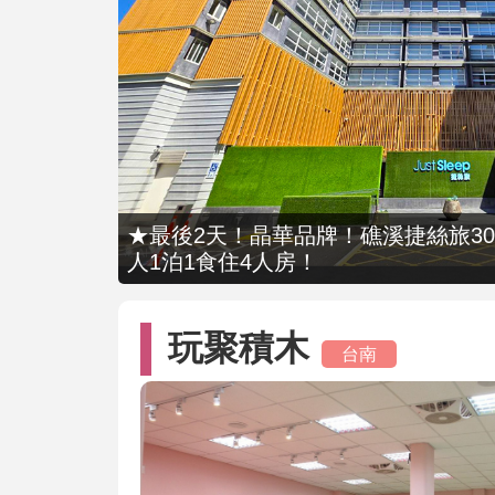
★最後2天！晶華品牌！礁溪捷絲旅309
人1泊1食住4人房！
玩聚積木
台南