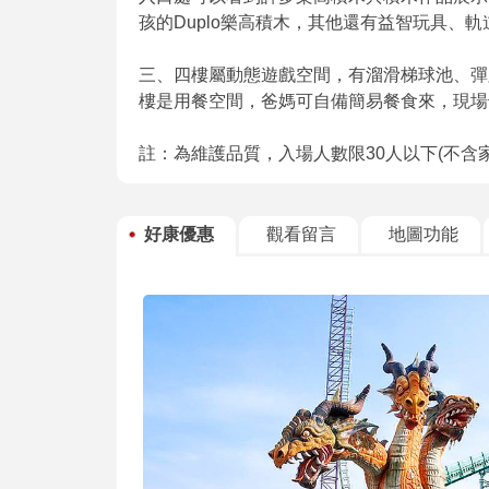
孩的Duplo樂高積木，其他還有益智玩具、
三、四樓屬動態遊戲空間，有溜滑梯球池、彈
樓是用餐空間，爸媽可自備簡易餐食來，現場
註：為維護品質，入場人數限30人以下(不含
好康優惠
觀看留言
地圖功能