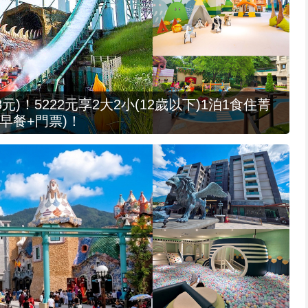
元)！5222元享2大2小(12歲以下)1泊1食住菁
早餐+門票)！