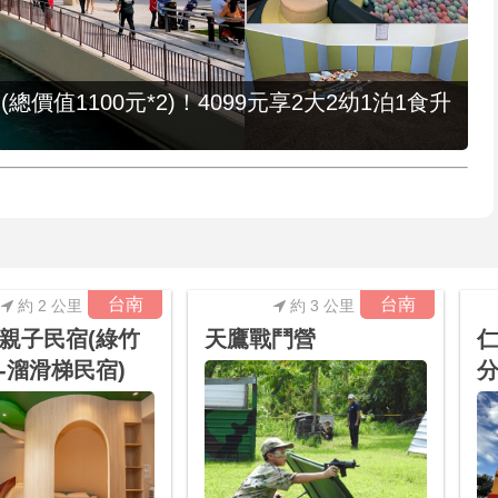
值1100元*2)！4099元享2大2幼1泊1食升
台南
台南
約 2 公里
約 3 公里
親子民宿(綠竹
天鷹戰鬥營
仁
-溜滑梯民宿)
分