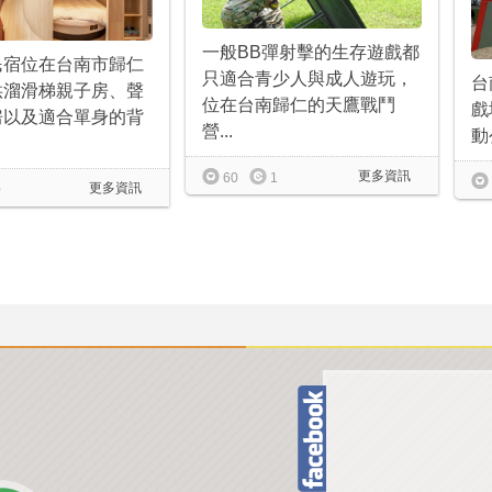
一般BB彈射擊的生存遊戲都
民宿位在台南市歸仁
只適合青少人與成人遊玩，
台
供溜滑梯親子房、聲
位在台南歸仁的天鷹戰鬥
戲
房以及適合單身的背
營...
動
更多資訊
60
1
更多資訊
0