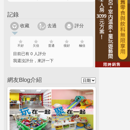
記錄
收藏
去過
評分
不好
欠佳
普通
很好
極佳
目前已有 0 人評分
我還沒評分，來評一下
網友Blog介紹