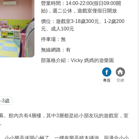
營業時間：14:00-22:00(假日09:00開
始)，週二公休，遊戲室僅假日開放
價位：遊戲室3-18歲300元、1-2歲200
元、成人100元
停車場：無
無線網路：有
部落格介紹：
Vicky 媽媽的遊樂園
專頁
官網
-3歲
09開幕。館內共有4層樓，其中3層都是給小朋友玩的遊戲室，室
。
，小小樂高迷開心極了。一樓有樂高積木磚池，與適合小小