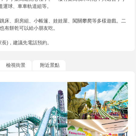
軌道運球、車車軌道組等。
跳床、廚房組、小帳篷、娃娃屋、闖關攀爬等多樣遊戲。二
也有餅乾可以給小朋友吃。
家長)，建議先電話預約。
檢視街景
附近景點