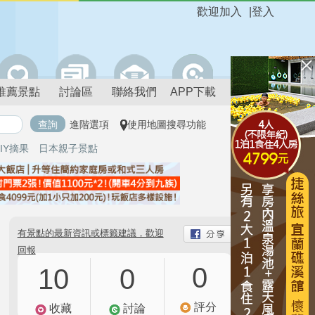
歡迎加入
|
登入
推薦景點
討論區
聯絡我們
APP下載
進階選項
使用地圖搜尋功能
IY摘果
日本親子景點
有景點的最新資訊或標籤建議，歡迎
回報
0
10
0
評分
收藏
討論