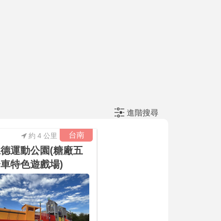
進階搜尋
台南
約 4 公里
德運動公園(糖廠五
車特色遊戲場)