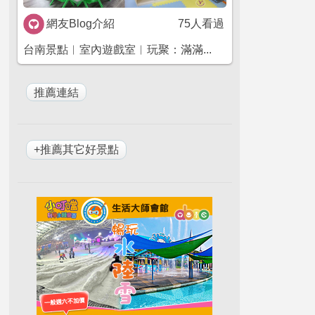
網友Blog介紹
75人看過
台南景點︱室內遊戲室︱玩聚：滿滿...
+推薦其它好景點