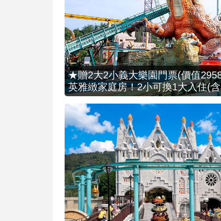
★贈2大2小義大樂園門票(價值2958
英雅緻家庭房！2小可換1大入住(含