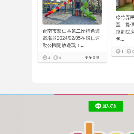
綠竹弄
區，提
台南市歸仁區第二座特色遊
控劇院
戲場於2024/02/05在歸仁運
包...
動公園開放遊玩！...
1
更多資訊
4
0