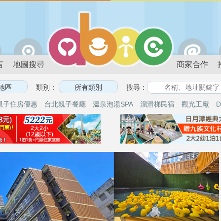
言
地圖搜尋
商家合作
類別：
搜尋：
親子住房優惠
台北親子餐廳
溫泉泡湯SPA
溜滑梯民宿
觀光工廠
D