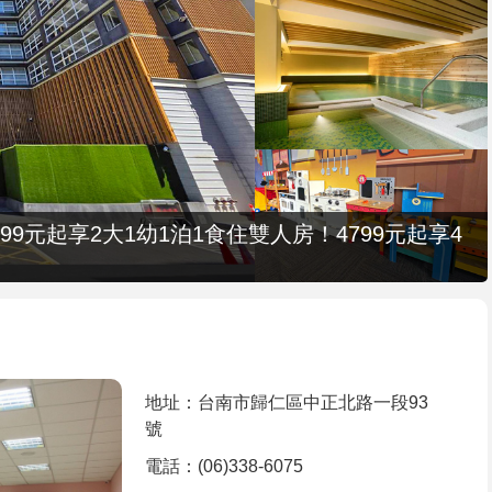
9元起享2大1幼1泊1食住雙人房！4799元起享4
地址：台南市歸仁區中正北路一段93
號
電話：(06)338-6075