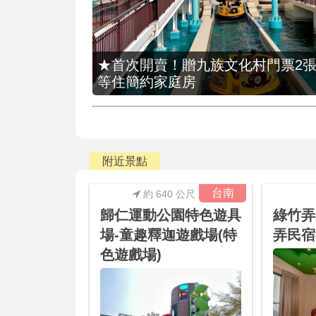
★首次開賣！贈九族文化村門票2張(總價
等住簡約家庭房
附近景點
台南
約 640 公尺
歸仁運動公園特色遊具
綠竹弄
場-童趣釋迦遊戲場(特
弄民宿
色遊戲場)