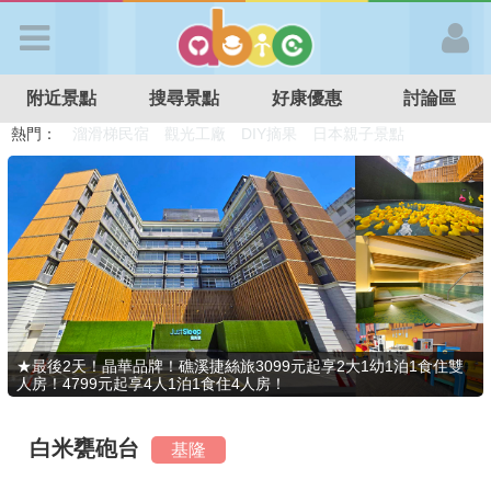
歡迎加入
附近景點
搜尋景點
好康優惠
討論區
APP登入
熱門：
溜滑梯民宿
觀光工廠
DIY摘果
日本親子景點
特色遊戲場
親子住房優惠
台北親子餐廳
溫泉泡湯SPA
首 頁
搜尋景點
好康優惠
★最後2天！晶華品牌！礁溪捷絲旅3099元起享2大1幼1泊1食住雙
人房！4799元起享4人1泊1食住4人房！
最新消息
白米甕砲台
基隆
最新留言