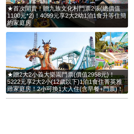
★首次開賣！贈九族文化村門票2張(總價值
1100元*2)！4099元享2大2幼1泊1食升等住簡
約家庭房
★贈2大2小義大樂園門票(價值2958元)！
5222元享2大2小(12歲以下)1泊1食住菁英雅
緻家庭房！2小可換1大入住(含早餐+門票)！