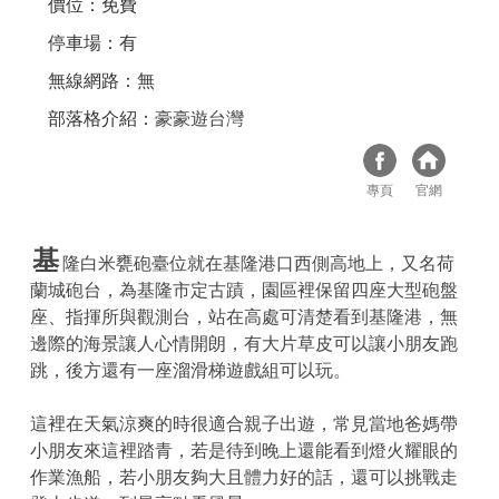
價位：免費
停車場：有
無線網路：無
部落格介紹：
豪豪遊台灣
專頁
官網
基
隆白米甕砲臺位就在基隆港口西側高地上，又名荷
蘭城砲台，為基隆市定古蹟，園區裡保留四座大型砲盤
座、指揮所與觀測台，站在高處可清楚看到基隆港，無
邊際的海景讓人心情開朗，有大片草皮可以讓小朋友跑
跳，後方還有一座溜滑梯遊戲組可以玩。
這裡在天氣涼爽的時很適合親子出遊，常見當地爸媽帶
小朋友來這裡踏青，若是待到晚上還能看到燈火耀眼的
作業漁船，若小朋友夠大且體力好的話，還可以挑戰走