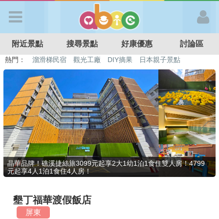
歡迎加入
附近景點
搜尋景點
好康優惠
討論區
APP登入
熱門：
特色遊戲場
親子住房優惠
台北親子餐廳
溫泉泡湯SPA
溜滑梯民宿
觀光工廠
DIY摘果
日本親子景點
首 頁
搜尋景點
好康優惠
晶華品牌！礁溪捷絲旅3099元起享2大1幼1泊1食住雙人房！4799
元起享4人1泊1食住4人房！
最新消息
墾丁福華渡假飯店
最新留言
屏東