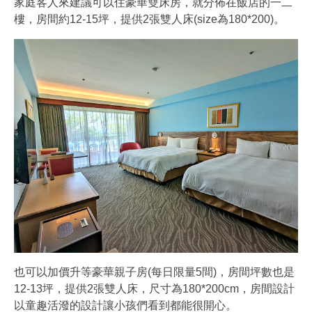
家庭客人來建議可以住豪華雙床房，就分佈在飯店的一二
樓，房間約12-15坪，提供2張雙人床(size為180*200)。
也可以加價升等豪華親子房(每日限量5間)，房間坪數也是
12-13坪，提供2張雙人床，尺寸為180*200cm，房間設計
以童趣活潑的設計讓小孩們看到都能很開心。