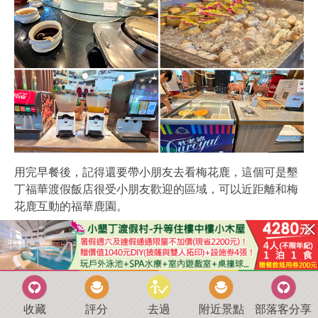
用完早餐後，記得還要帶小朋友去看梅花鹿，這個可是墾
丁福華渡假飯店很受小朋友歡迎的區域，可以近距離和梅
花鹿互動的福華鹿園。
收藏
評分
去過
附近景點
部落客分享