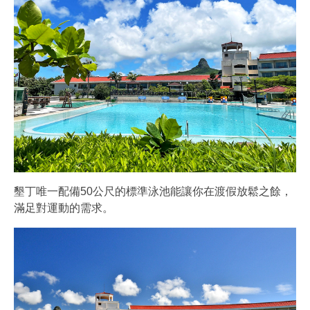
墾丁唯一配備50公尺的標準泳池能讓你在渡假放鬆之餘，
滿足對運動的需求。