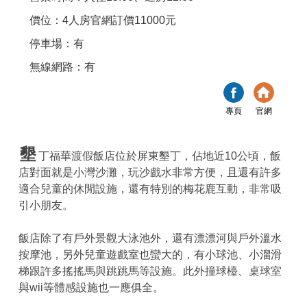
價位：4人房官網訂價11000元
停車場：有
無線網路：有
專頁
官網
墾
丁福華渡假飯店位於屏東墾丁，佔地近10公頃，飯
店對面就是小灣沙灘，玩沙戲水非常方便，且還有許多
適合兒童的休閒設施，還有特別的梅花鹿互動，非常吸
引小朋友。
飯店除了有戶外景觀大泳池外，還有漂漂河與戶外溫水
按摩池，另外兒童遊戲室也蠻大的，有小球池、小溜滑
梯跟許多搖搖馬與跳跳馬等設施。此外撞球檯、桌球室
與wii等體感設施也一應俱全。