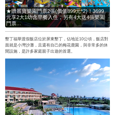
★贈麗寶樂園門票2張(價值899元*2)！3699
元享2大1幼含早餐入住，另有4大送4張樂園
門票...
墾丁福華渡假飯店位於屏東墾丁，佔地近10公頃，飯店對
面就是小灣沙灘，且還有自己的梅花鹿園，與非常多的休
閒設施，是許多家庭親子出遊的首選。