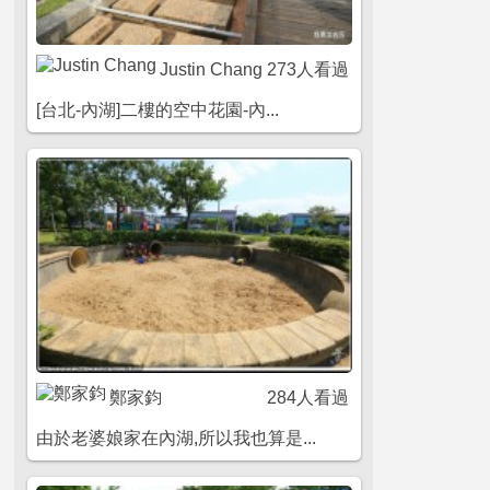
Justin Chang
273人看過
[台北-內湖]二樓的空中花園-內...
鄭家鈞
284人看過
由於老婆娘家在內湖,所以我也算是...