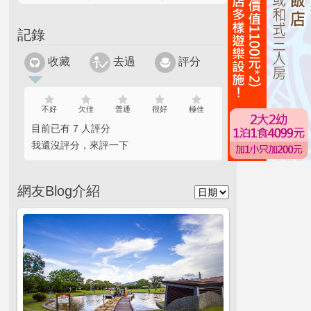
記錄
收藏
去過
評分
不好
欠佳
普通
很好
極佳
目前已有 7 人評分
我還沒評分，來評一下
網友Blog介紹