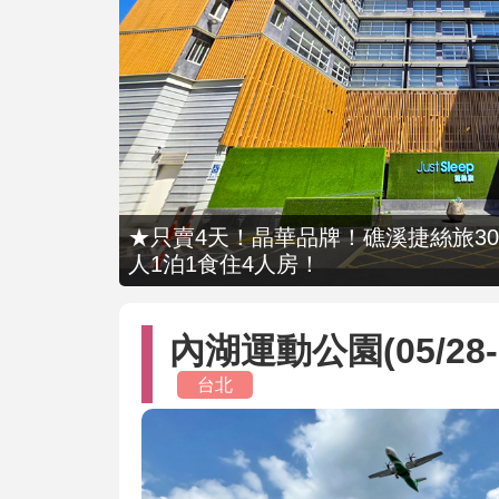
★只賣4天！晶華品牌！礁溪捷絲旅309
人1泊1食住4人房！
內湖運動公園(05/28-
台北