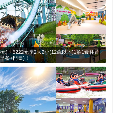
元)！5222元享2大2小(12歲以下)1泊1食住菁
早餐+門票)！