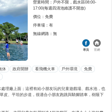
營業時間：戶外不限，戲水區08:00-
17:00(每週四清池維護不開放)
價位：免費
停車場：有
無線網路：無
專頁
官網
無休
政府開辦
看飛機火車
戶外環境
免費
水處理廠上面；這裡有給小朋友玩的兒童遊戲場、戲水池，也
草皮、平坦的步道，很適合小朋友跑跳與騎腳踏車，樹蔭下