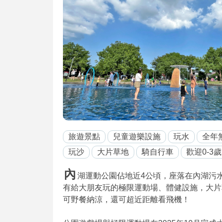
旅遊景點
兒童遊樂設施
玩水
全年
玩沙
大片草地
騎自行車
歡迎0-3歲
內
湖運動公園佔地近4公頃，座落在內湖污
有給大朋友玩的極限運動場、體健設施，大片
可野餐納涼，還可超近距離看飛機！