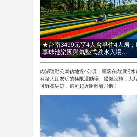
★台南3499元享4人含早住4人房
享球池樂園與氣墊式戲水入場...
內湖運動公園佔地近4公頃，座落在內湖污水
有給大朋友玩的極限運動場、體健設施，大
可野餐納涼，還可超近距離看飛機！