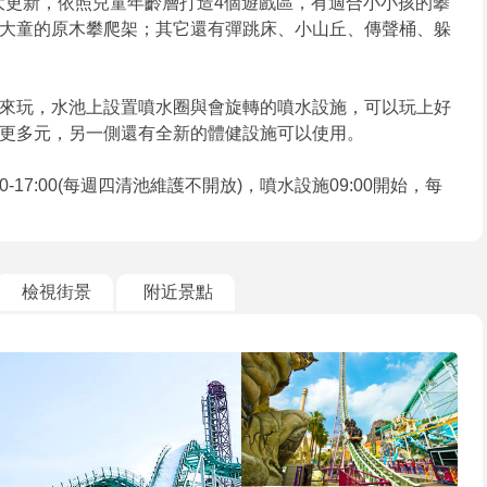
成大更新，依照兒童年齡層打造4個遊戲區，有適合小小孩的攀
大童的原木攀爬架；其它還有彈跳床、小山丘、傳聲桶、躲
來玩，水池上設置噴水圈與會旋轉的噴水設施，可以玩上好
更多元，另一側還有全新的體健設施可以使用。
8:00-17:00(每週四清池維護不開放)，噴水設施09:00開始，每
檢視街景
附近景點