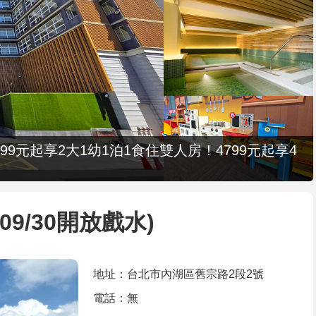
9元起享2大1幼1泊1食住雙人房！4799元起享4
09/30開放戲水)
地址：台北市內湖區舊宗路2段2號
電話：無 ‎