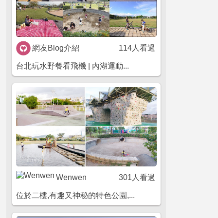
網友Blog介紹
114人看過
台北玩水野餐看飛機 | 內湖運動...
Wenwen
301人看過
位於二樓,有趣又神秘的特色公園,...