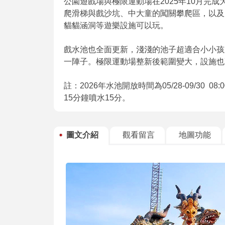
公園遊戲場與極限運動場在2025年10月完
爬滑梯與戲沙坑、中大童的闖關攀爬區，以及
貓貓涵洞等遊樂設施可以玩。
戲水池也全面更新，淺淺的池子超適合小小孩
一陣子。極限運動場整新後範圍變大，設施也
註：2026年水池開放時間為05/28-09/30 0
15分鐘噴水15分。
圖文介紹
觀看留言
地圖功能