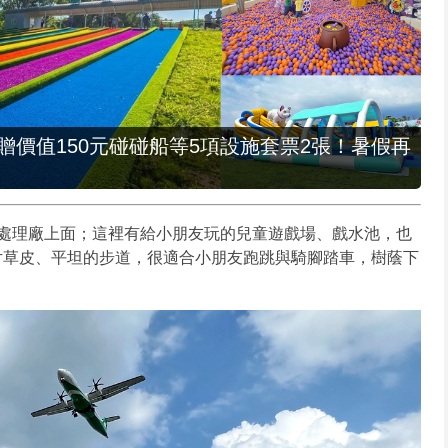
，贈價值150元碰碰船等5項設施套票2張！暑假再
處理廠上面；這裡有給小朋友玩的兒童遊戲場、戲水池，也
片草皮、平坦的步道，很適合小朋友跑跳與騎腳踏車，樹蔭下