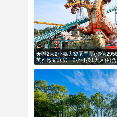
★贈2大2小義大樂園門票(價值2958
英雅緻家庭房！2小可換1大入住(含