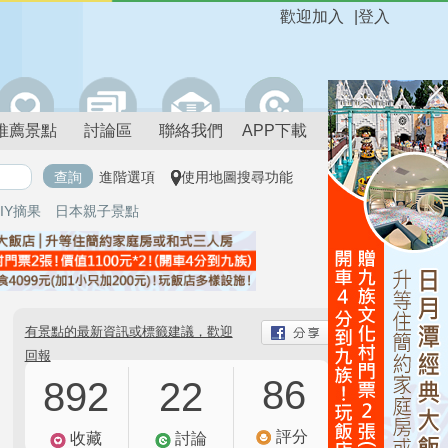
歡迎加入
|
登入
推薦景點
討論區
聯絡我們
APP下載
進階選項
使用地圖搜尋功能
IY摘果
日本親子景點
有景點的最新資訊或標籤建議，歡迎
回報
86
892
22
評分
收藏
討論