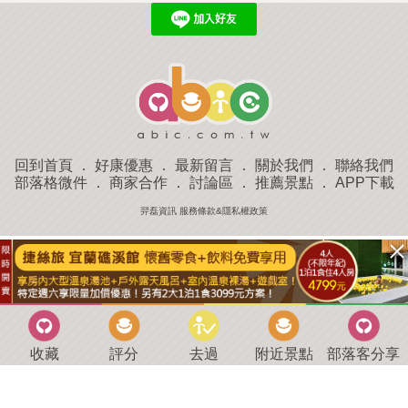
回到首頁
．
好康優惠
．
最新留言
．
關於我們
．
聯絡我們
部落格微件
．
商家合作
．
討論區
．
推薦景點
．
APP下載
羿磊資訊 服務條款&隱私權政策
收藏
評分
去過
附近景點
部落客分享