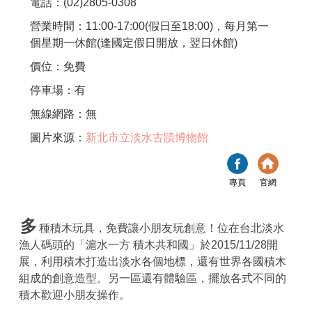
電話：(02)2805-0308
營業時間：11:00-17:00(假日至18:00)，每月第一
個星期一休館(逢國定假日開放，翌日休館)
價位：免費
停車場：有
無線網路：無
圖片來源：
新北市立淡水古蹟博物館
專頁
官網
多
種積木玩具，免費讓小朋友玩創意！位在台北淡水
漁人碼頭的「滬水一方 積木共和國」於2015/11/28開
展，利用積木打造出淡水各個地標，還有世界各國積木
組成的創意造型。另一區還有體驗區，擺放各式不同的
積木歡迎小朋友操作。