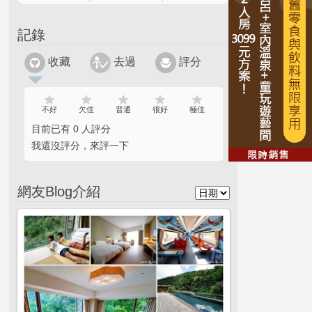
記錄
收藏
去過
評分
不好
欠佳
普通
很好
極佳
目前已有 0 人評分
我還沒評分，來評一下
網友Blog介紹