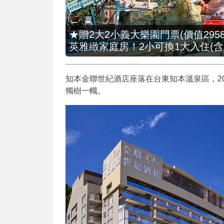
★贈2大2小義大樂園門票(價值2958
英雅緻家庭房！2小可換1大入住(含
知本金聯世紀酒店座落在台東知本溫泉區，20
獨樹一幟。