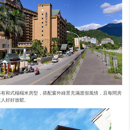
另有和式榻榻米房型，搭配窗外綠景充滿渡假風情，且每間房
大人好好放鬆。