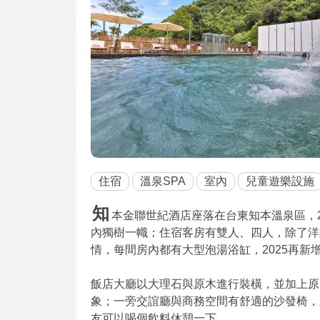
住宿
溫泉SPA
室內
兒童遊樂設施
知
本金聯世紀酒店座落在台東知本溫泉區，20
內獨樹一幟；住宿客房有雙人、四人，除了洋
情，每間房內都有大型泡湯浴缸，2025再
飯店大廳以大理石與原木進行裝橫，並加上原
象；一旁交誼廳與商務空間有舒適的沙發椅，
友可以喝個飲料休憩一下。