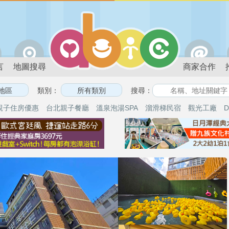
言
地圖搜尋
商家合作
類別：
搜尋：
親子住房優惠
台北親子餐廳
溫泉泡湯SPA
溜滑梯民宿
觀光工廠
D