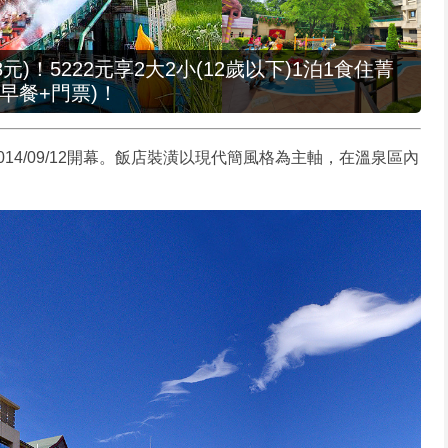
元)！5222元享2大2小(12歲以下)1泊1食住菁
早餐+門票)！
14/09/12開幕。飯店裝潢以現代簡風格為主軸，在溫泉區內