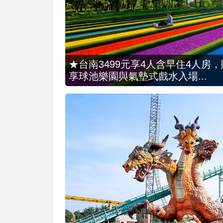
★台南3499元享4人含早住4人房
享球池樂園與氣墊式戲水入場...