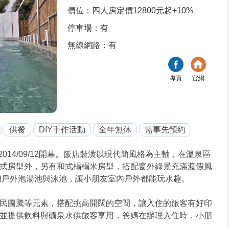
價位：四人房定價12800元起+10%
停車場：有
無線網路：有
專頁
官網
供餐
DIY手作活動
全年無休
需事先預約
14/09/12開幕。飯店裝潢以現代簡風格為主軸，在溫泉區
式房型外，另有和式榻榻米房型，搭配窗外綠景充滿渡假風
新增戶外泡湯池與泳池，讓小朋友室內戶外都能玩水趣。
民圖騰等元素，搭配挑高開闊的空間，讓入住的旅客有好印
並提供飲料與礦泉水供旅客享用，爸媽在辦理入住時，小朋