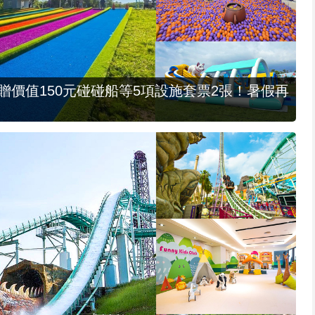
，贈價值150元碰碰船等5項設施套票2張！暑假再