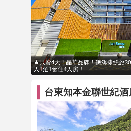
★只賣4天！晶華品牌！礁溪捷絲旅309
人1泊1食住4人房！
台東知本金聯世紀酒