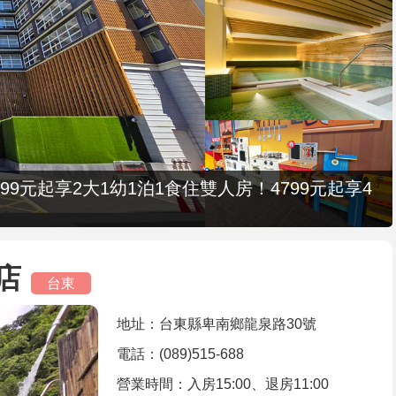
9元起享2大1幼1泊1食住雙人房！4799元起享4
店
台東
地址：台東縣卑南鄉龍泉路30號
電話：(089)515-688
營業時間：入房15:00、退房11:00