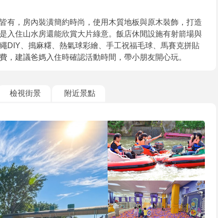
皆有，房內裝潢簡約時尚，使用木質地板與原木裝飾，打造
是入住山水房還能欣賞大片綠意。飯店休閒設施有射箭場與
繩DIY、搗麻糬、熱氣球彩繪、手工祝福毛球、馬賽克拼貼
費，建議爸媽入住時確認活動時間，帶小朋友開心玩。
檢視街景
附近景點