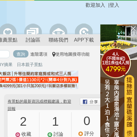
歡迎加入
|
登入
推薦景點
討論區
聯絡我們
APP下載
進階選項
使用地圖搜尋功能
IY摘果
日本親子景點
有景點的最新資訊或標籤建議，歡迎
回報
0
2
1
評分
收藏
討論