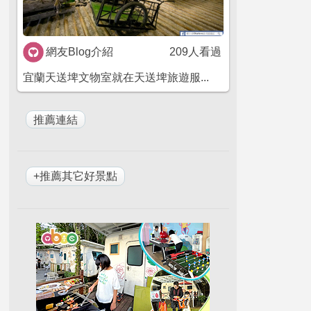
網友Blog介紹
209人看過
宜蘭天送埤文物室就在天送埤旅遊服...
+推薦其它好景點