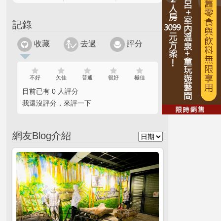
記錄
收藏
去過
評分
不好
欠佳
普通
很好
極佳
目前已有 0 人評分
我還沒評分，來評一下
網友Blog介紹