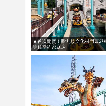
★首次開賣！贈九族文化村門票2張(總價
等住簡約家庭房