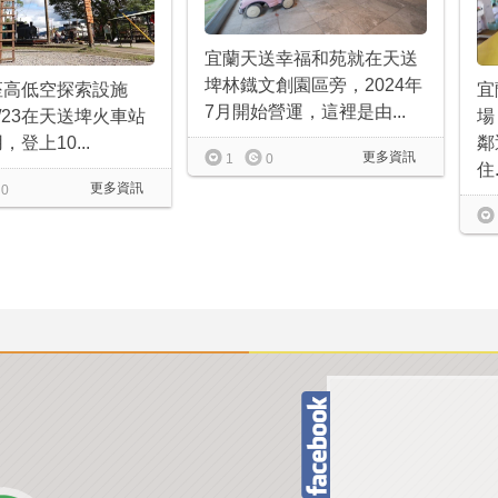
宜蘭天送幸福和苑就在天送
埤林鐡文創園區旁，2024年
座高低空探索設施
宜
7月開始營運，這裡是由...
12/23在天送埤火車站
場
登上10...
鄰
更多資訊
1
0
住.
更多資訊
0