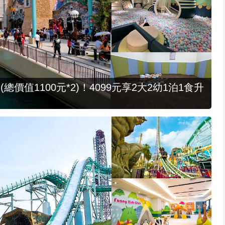
值1100元*2)！4099元享2大2幼1泊1食升