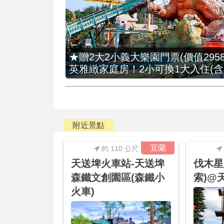
★贈2大2小義大樂園門票(價值2958
英雅緻家庭房！2小可換1大入住(含
附近景點
宜蘭
約 110 公尺
天送埤火車站-天送埤
伐木星
森鐵文創園區(森鐵小
索)@
火車)