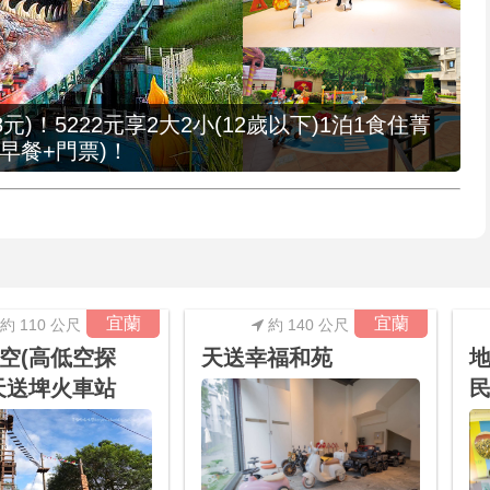
元)！5222元享2大2小(12歲以下)1泊1食住菁
早餐+門票)！
宜蘭
宜蘭
約 110 公尺
約 140 公尺
空(高低空探
天送幸福和苑
地
天送埤火車站