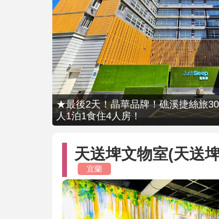
★最後2天！晶華品牌！礁溪捷絲旅309
人1泊1食住4人房！
天送埤文物室(天送埤
宜蘭