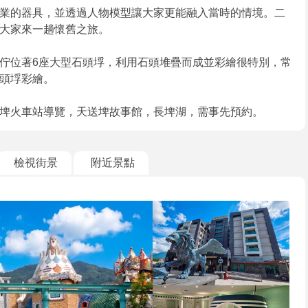
業的器具，並透過人物模型讓大家更能融入當時的情境。二
大家來一趟懷舊之旅。
佇位著6座大型石頭垺，利用石頭堆疊而成並彩繪很特別，常
頭垺彩繪。
埤火車站導覽，天送埤故事館，長埤湖，需事先預約。
檢視街景
附近景點