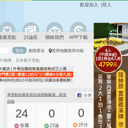
歡迎加入
|
登入
推薦景點
討論區
聯絡我們
APP下載
進階選項
使用地圖搜尋功能
IY摘果
日本親子景點
有景點的最新資訊或標籤建議，歡迎
回報
0
24
0
評分
收藏
討論