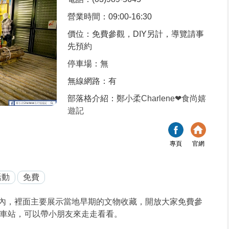
營業時間：09:00-16:30
價位：免費參觀，DIY另計，導覽請事
先預約
停車場：無
無線網路：有
部落格介紹：
鄭小柔Charlene❤食尚嬉
遊記
專頁
官網
活動
免費
內，裡面主要展示當地早期的文物收藏，開放大家免費參
車站，可以帶小朋友來走走看看。