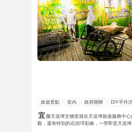
旅遊景點
室內
政府開辦
DIY手作
宜
蘭天送埤文物室就在天送埤旅遊服務中心
觀，還有特別的石頭垺彩繪，一旁即是天送埤