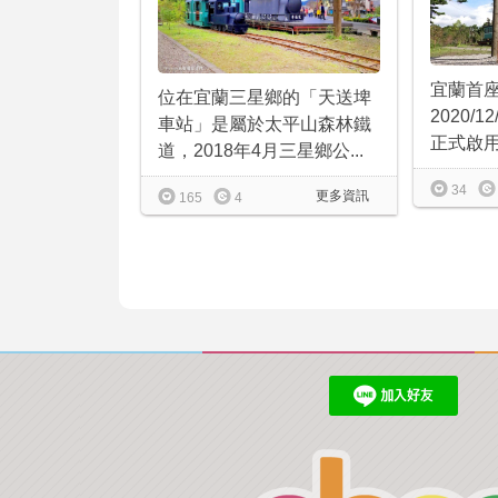
宜蘭首
位在宜蘭三星鄉的「天送埤
2020/
車站」是屬於太平山森林鐵
正式啟用，
道，2018年4月三星鄉公...
34
更多資訊
165
4