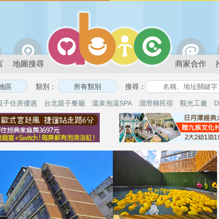
言
地圖搜尋
商家合作
類別：
搜尋：
親子住房優惠
台北親子餐廳
溫泉泡湯SPA
溜滑梯民宿
觀光工廠
D