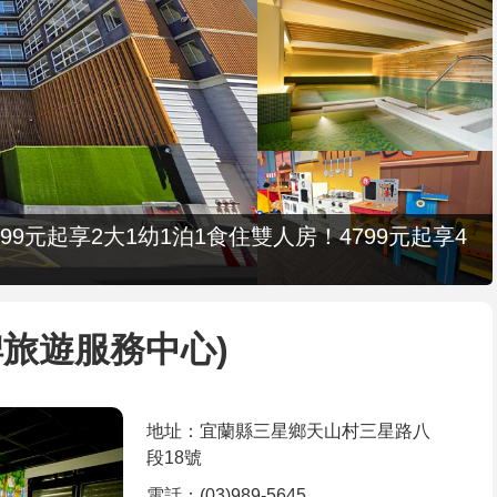
9元起享2大1幼1泊1食住雙人房！4799元起享4
旅遊服務中心)
地址：宜蘭縣三星鄉天山村三星路八
段18號
電話：(03)989-5645