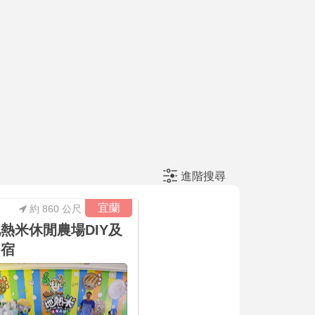
進階搜尋
宜蘭
約 860 公尺
熱米休閒農場DIY及
民宿