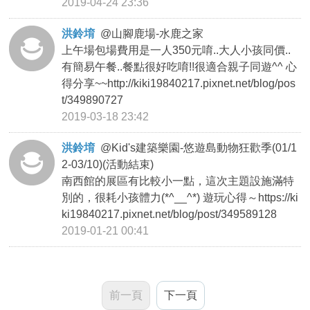
2019-04-24 23:36
洪鈴堉
@
山腳鹿場-水鹿之家
上午場包場費用是一人350元唷..大人小孩同價..
有簡易午餐..餐點很好吃唷!!很適合親子同遊^^ 心
得分享~~http://kiki19840217.pixnet.net/blog/pos
t/349890727
2019-03-18 23:42
洪鈴堉
@
Kid's建築樂園-悠遊島動物狂歡季(01/1
2-03/10)(活動結束)
南西館的展區有比較小一點，這次主題設施滿特
別的，很耗小孩體力(*^__^*) 遊玩心得～https://ki
ki19840217.pixnet.net/blog/post/349589128
2019-01-21 00:41
前一頁
下一頁