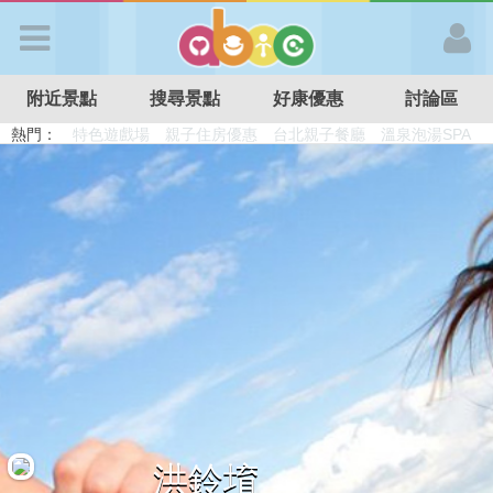
歡迎加入
附近景點
搜尋景點
好康優惠
討論區
APP登入
熱門：
溜滑梯民宿
觀光工廠
DIY摘果
日本親子景點
特色遊戲場
親子住房優惠
台北親子餐廳
溫泉泡湯SPA
首 頁
搜尋景點
好康優惠
最新消息
最新留言
洪鈴堉