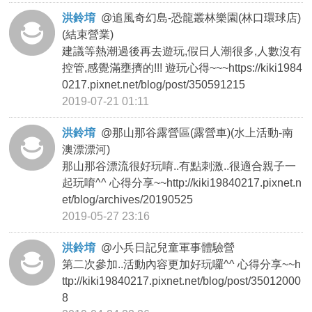
洪鈴堉
@
追風奇幻島-恐龍叢林樂園(林口環球店)
(結束營業)
建議等熱潮過後再去遊玩,假日人潮很多,人數沒有
控管,感覺滿壅擠的!!! 遊玩心得~~~https://kiki1984
0217.pixnet.net/blog/post/350591215
2019-07-21 01:11
洪鈴堉
@
那山那谷露營區(露營車)(水上活動-南
澳漂漂河)
那山那谷漂流很好玩唷..有點刺激..很適合親子一
起玩唷^^ 心得分享~~http://kiki19840217.pixnet.n
et/blog/archives/20190525
2019-05-27 23:16
洪鈴堉
@
小兵日記兒童軍事體驗營
第二次參加..活動內容更加好玩囉^^ 心得分享~~h
ttp://kiki19840217.pixnet.net/blog/post/35012000
8