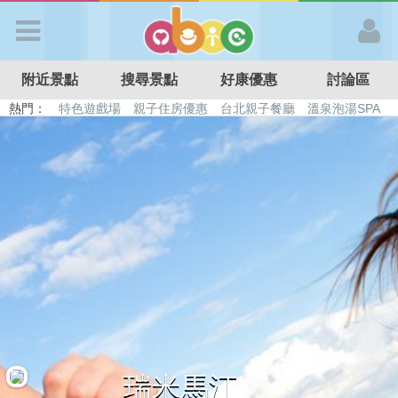
歡迎加入
附近景點
搜尋景點
好康優惠
討論區
APP登入
熱門：
特色遊戲場
親子住房優惠
台北親子餐廳
溫泉泡湯SPA
溜滑梯民宿
觀光工廠
DIY摘果
日本親子景點
首 頁
搜尋景點
好康優惠
最新消息
最新留言
瑞米馬汀