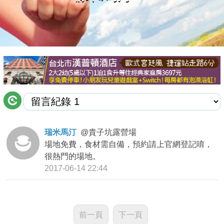
商家合作
推薦景點
討論區
聯絡我們
瑞米馬汀
@
貴子坑露營場
場地免費，食材需自備，預約請上官網登記唷，
APP下載
很熱門的場地。
2017-06-14 22:44
前一頁
下一頁