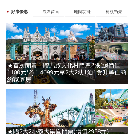
好康優惠
觀看留言
地圖功能
檢視街景
★首次開賣！贈九族文化村門票2張(總價值
1100元*2)！4099元享2大2幼1泊1食升等住簡
約家庭房
★贈2大2小義大樂園門票(價值2958元)！