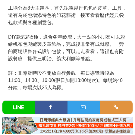
工場分為8大主題區，首先認識製作包包的皮革、工具，
還有為袋包增添特色的印花藝術，接著看看歷代經典袋
包款式與各種創意包。
DIY款式約5種，適合各年齡層，大一點的小朋友可以彩
繪帆布包與縫製皮革飾品，完成後非常有成就感。一旁
的商場販售各式設計包款，可以走走看看，這裡也有附
設餐廳，提供三明治、義大利麵等餐點。
註：非導覽時段不開放自行參觀，每日導覽時段為
11:00、14:30、16:00(假日加開13:00場次)。每場約40
分鐘，每場次以25人為限。