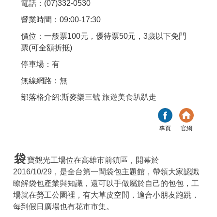
電話：(07)332-0530
營業時間：09:00-17:30
價位：一般票100元，優待票50元，3歲以下免門
票(可全額折抵)
停車場：有
無線網路：無
部落格介紹:
斯麥樂三號 旅遊美食趴趴走
專頁
官網
袋
寶觀光工場位在高雄市前鎮區，開幕於
2016/10/29，是全台第一間袋包主題館，帶領大家認識
瞭解袋包產業與知識，還可以手做屬於自己的包包，工
場就在勞工公園裡，有大草皮空間，適合小朋友跑跳，
每到假日廣場也有花市市集。