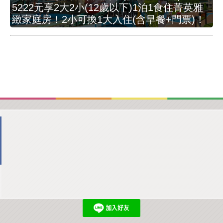
5222元享2大2小(12歲以下)1泊1食住菁英雅
緻家庭房！2小可換1大入住(含早餐+門票)！