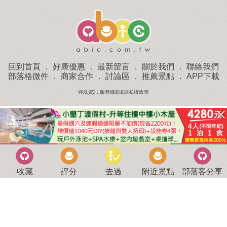
回到首頁
．
好康優惠
．
最新留言
．
關於我們
．
聯絡我們
部落格微件
．
商家合作
．
討論區
．
推薦景點
．
APP下載
羿磊資訊 服務條款&隱私權政策
收藏
評分
去過
附近景點
部落客分享