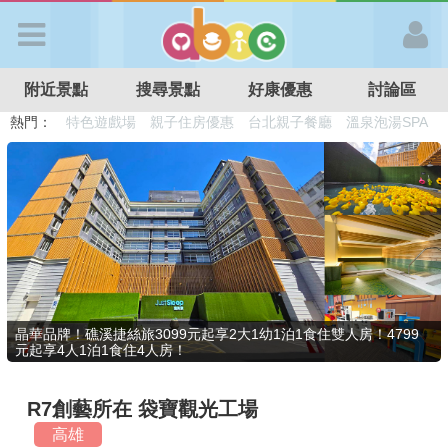
歡迎加入
附近景點
搜尋景點
好康優惠
討論區
APP登入
熱門：
溜滑梯民宿
觀光工廠
DIY摘果
日本親子景點
特色遊戲場
親子住房優惠
台北親子餐廳
溫泉泡湯SPA
首 頁
搜尋景點
好康優惠
晶華品牌！礁溪捷絲旅3099元起享2大1幼1泊1食住雙人房！4799
元起享4人1泊1食住4人房！
最新消息
R7創藝所在 袋寶觀光工場
最新留言
高雄