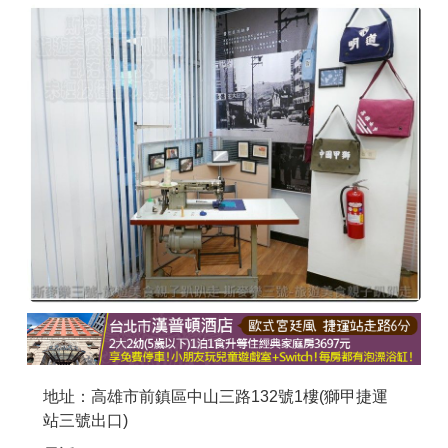
商家合作
推薦景點
討論區
聯絡我們
APP下載
地址：高雄市前鎮區中山三路132號1樓(獅甲捷運
站三號出口)