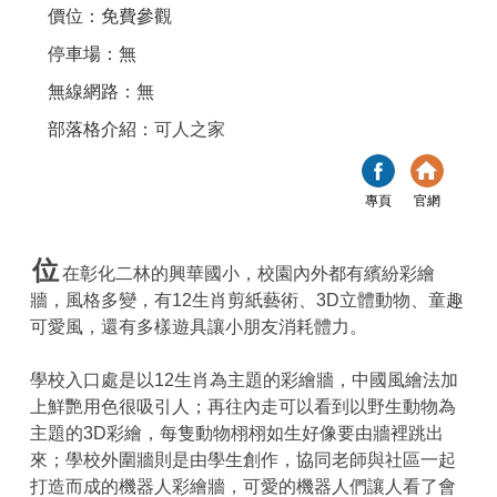
價位：免費參觀
停車場：無
無線網路：無
部落格介紹：
可人之家
專頁
官網
位
在彰化二林的興華國小，校園內外都有繽紛彩繪
牆，風格多變，有12生肖剪紙藝術、3D立體動物、童趣
可愛風，還有多樣遊具讓小朋友消耗體力。
學校入口處是以12生肖為主題的彩繪牆，中國風繪法加
上鮮艷用色很吸引人；再往內走可以看到以野生動物為
主題的3D彩繪，每隻動物栩栩如生好像要由牆裡跳出
來；學校外圍牆則是由學生創作，協同老師與社區一起
打造而成的機器人彩繪牆，可愛的機器人們讓人看了會