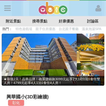
歡迎加入
附近景點
搜尋景點
好康優惠
討論區
APP登入
熱門：
溜滑梯民宿
觀光工廠
DIY摘果
日本親子景點
特色遊戲場
親子住房優惠
台北親子餐廳
溫泉泡湯SPA
首 頁
搜尋景點
好康優惠
★最後2天！晶華品牌！礁溪捷絲旅3099元起享2大1幼1泊1食住雙
人房！4799元起享4人1泊1食住4人房！
最新消息
興華國小(3D彩繪牆)
最新留言
彰化