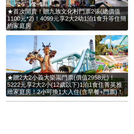
★首次開賣！贈九族文化村門票2張(總價值
1100元*2)！4099元享2大2幼1泊1食升等住簡
約家庭房
★贈2大2小義大樂園門票(價值2958元)！
5222元享2大2小(12歲以下)1泊1食住菁英雅
緻家庭房！2小可換1大入住(含早餐+門票)！