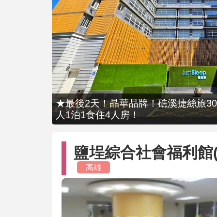
★最後2天！晶華品牌！礁溪捷絲旅309
人1泊1食住4人房！
鹽埕綜合社會福利館(
高雄