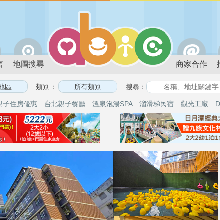
言
地圖搜尋
商家合作
類別：
搜尋：
親子住房優惠
台北親子餐廳
溫泉泡湯SPA
溜滑梯民宿
觀光工廠
D