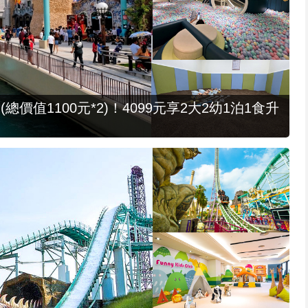
值1100元*2)！4099元享2大2幼1泊1食升