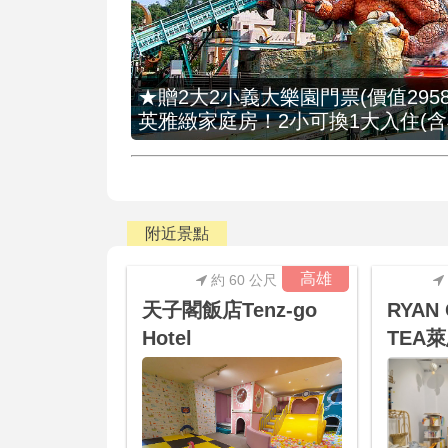
★贈2大2小義大樂園門票(價值2958
英雅緻家庭房！2小可換1大入住(含
附近景點
高雄
約 60 公尺
天子閣飯店Tenz-go
RYAN 
Hotel
TEA