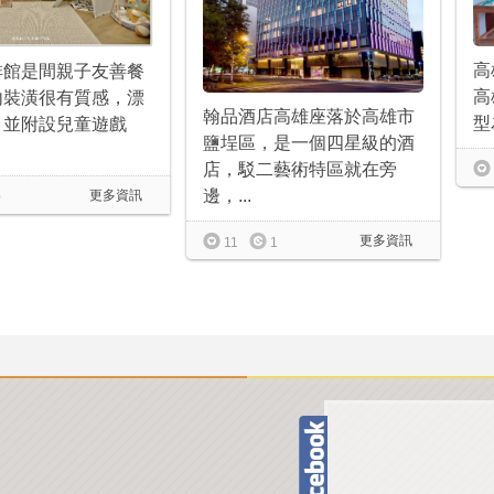
高
啡館是間親子友善餐
高
內裝潢很有質感，漂
翰品酒店高雄座落於高雄市
型
，並附設兒童遊戲
鹽埕區，是一個四星級的酒
店，駁二藝術特區就在旁
邊，...
更多資訊
0
更多資訊
11
1