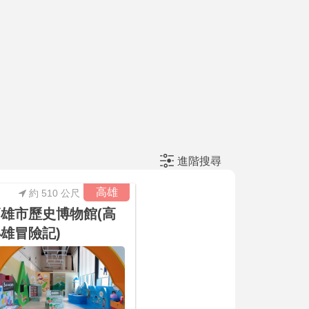
進階搜尋
高雄
約 510 公尺
雄市歷史博物館(高
雄冒險記)