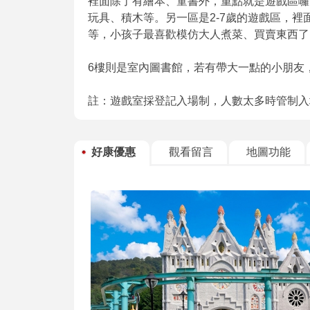
裡面除了有繪本、童書外，重點就是遊戲區囉
玩具、積木等。另一區是2-7歲的遊戲區，
等，小孩子最喜歡模仿大人煮菜、買賣東西了
6樓則是室內圖書館，若有帶大一點的小朋友
註：遊戲室採登記入場制，人數太多時管制入
好康優惠
觀看留言
地圖功能