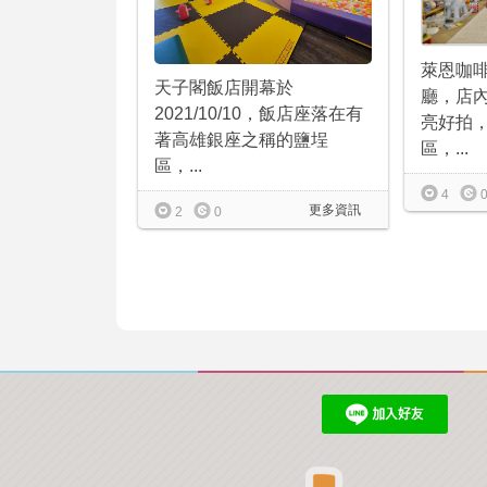
萊恩咖
天子閣飯店開幕於
廳，店
2021/10/10，飯店座落在有
亮好拍
著高雄銀座之稱的鹽埕
區，...
區，...
4
更多資訊
2
0