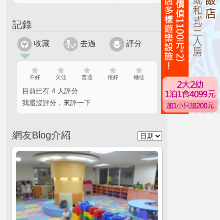
記錄
收藏
去過
評分
不好
欠佳
普通
很好
極佳
目前已有 4 人評分
我還沒評分，來評一下
網友Blog介紹