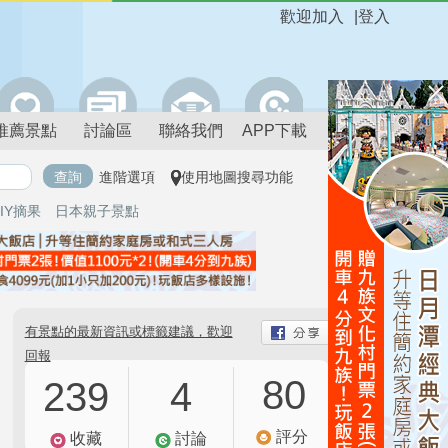
歡迎加入
|
登入
推薦景點
討論區
聯絡我們
APP下載
進階選項
使用地圖搜尋功能
IY摘果
日本親子景點
有景點的最新資訊或標籤建議，歡迎
回報
80
239
4
評分
收藏
討論