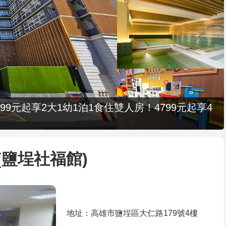
9元起享2大1幼1泊1食住雙人房！4799元起享4
鹽埕社福館)
地址：高雄市鹽埕區大仁路179號4樓