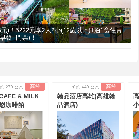
元)！5222元享2大2小(12歲以下)1泊1食住菁
早餐+門票)！
高雄
高雄
約 270 公尺
約 440 公尺
CAFE & MILK
翰品酒店高雄(高雄翰
高
萊恩咖啡館
品酒店)
小