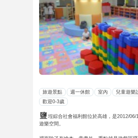
旅遊景點
週一休館
室內
兒童遊樂
歡迎0-3歲
鹽
埕綜合社會福利館位於高雄，是2012/0
遊樂空間。