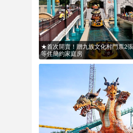
★首次開賣！贈九族文化村門票2張(總價
等住簡約家庭房