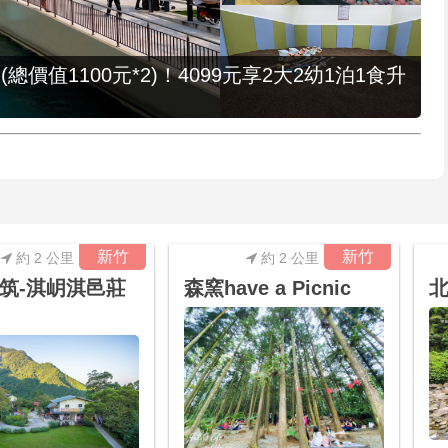
值1100元*2)！4099元享2大2幼1泊1食升
新竹
新竹
約 2 公里
約 2 公里
筑-淇岄淇邑莊
森窯have a Picnic