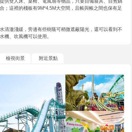
提供雙人床、桌椅、電風扇等物品，只要自備寢具、自煮鍋
；這裡的棧板有9M*4.5M大空間，且帳與帳之間也保有足
水清澈淺緩，旁邊有些樹蔭可稍微遮蔽陽光，還可以看到不
水機、吹風機可以使用。
檢視街景
附近景點