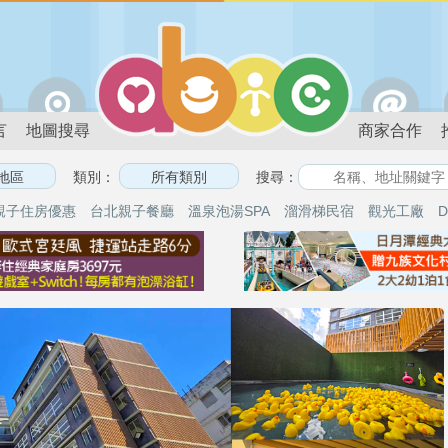
言
地圖搜尋
商家合作
類別：
搜尋：
親子住房優惠
台北親子餐廳
溫泉泡湯SPA
溜滑梯民宿
觀光工廠
D