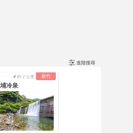
進階搜尋
新竹
約 2 公里
北埔冷泉