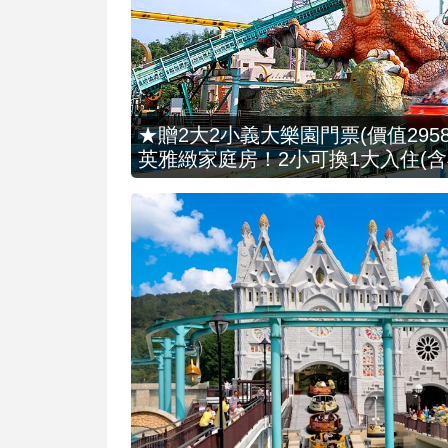
★贈2大2小義大樂園門票(價值2958
英雅緻家庭房！2小可換1大入住(含