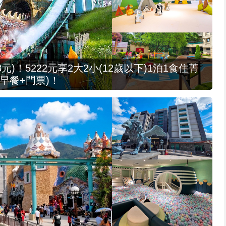
元)！5222元享2大2小(12歲以下)1泊1食住菁
早餐+門票)！