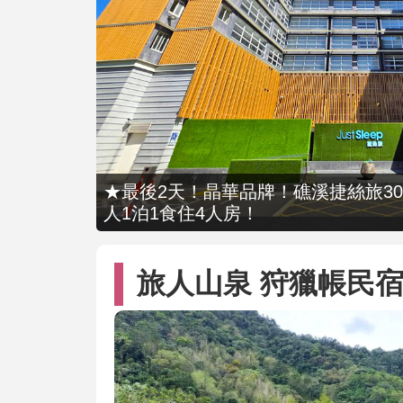
★最後2天！晶華品牌！礁溪捷絲旅309
人1泊1食住4人房！
旅人山泉 狩獵帳民