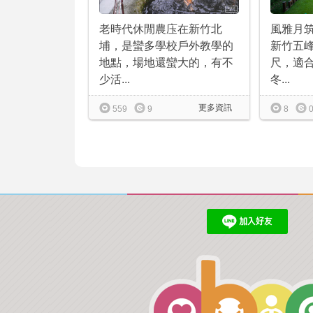
風雅月筑
老時代休閒農庒在新竹北
新竹五峰
埔，是蠻多學校戶外教學的
尺，適
地點，場地還蠻大的，有不
冬...
少活...
更多資訊
8
559
9