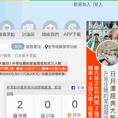
歡迎加入
|
登入
推薦景點
討論區
聯絡我們
APP下載
進階選項
使用地圖搜尋功能
IY摘果
日本親子景點
有景點的最新資訊或標籤建議，歡迎
回報
0
2
0
評分
收藏
討論