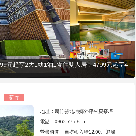
9元起享2大1幼1泊1食住雙人房！4799元起享4
宿
新竹
地址：新竹縣北埔鄉外坪村庚寮坪
電話：0963-775-815
營業時間：自搭帳入場12:00、退場