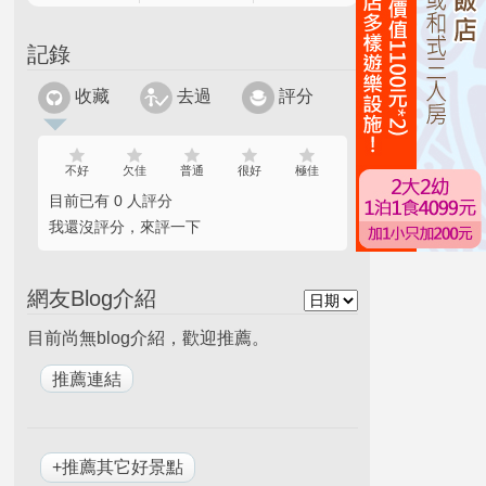
記錄
收藏
去過
評分
不好
欠佳
普通
很好
極佳
目前已有 0 人評分
我還沒評分，來評一下
網友Blog介紹
目前尚無blog介紹，歡迎推薦。
+推薦其它好景點