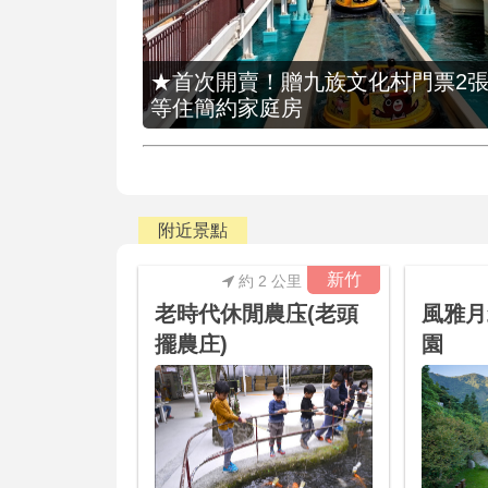
★首次開賣！贈九族文化村門票2張(總價
等住簡約家庭房
附近景點
新竹
約 2 公里
老時代休閒農庒(老頭
風雅月
擺農庄)
園