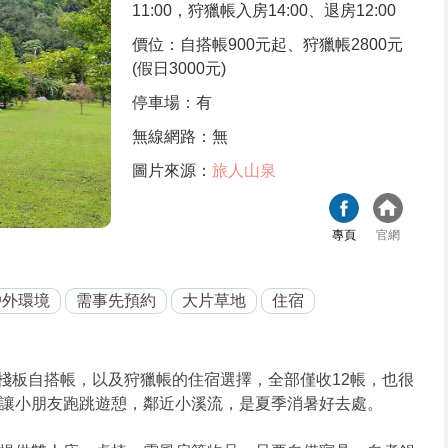
11:00，狩獵帳入房14:00、退房12:00
價位：自搭帳900元起、狩獵帳2800元
(假日3000元)
停車場：有
無線網路：無
圖片來源：
旅人山泉
專頁
官網
戶外環境
需事先預約
大片草地
住宿
棧板自搭帳，以及狩獵帳的住宿選擇，全部僅收12帳，也很
讓小朋友跑跳遊憩，鄰近小溪流，是夏季消暑好去處。