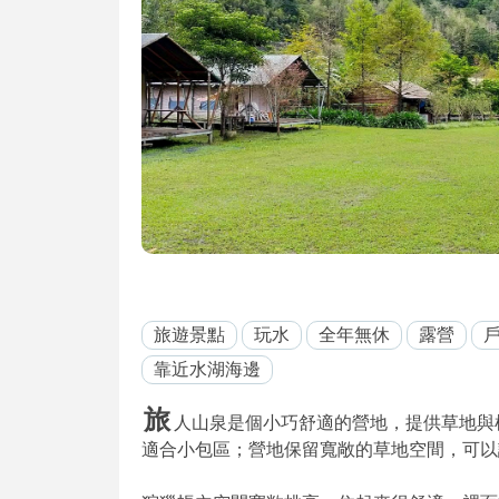
旅遊景點
玩水
全年無休
露營
靠近水湖海邊
旅
人山泉是個小巧舒適的營地，提供草地與
適合小包區；營地保留寬敞的草地空間，可以