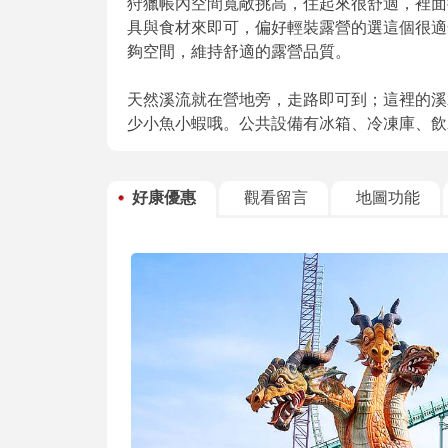
狩獵帳內空間寬敞挑高，住起來很舒適，裡面
具與食材來即可，偏好輕裝露營的選這個很適合
夠空間，維持舒適的露營品質。
天然溪流就在營地旁，走路即可到；這裡的溪
少小魚小蝦哦。公共設備有冰箱、冷凍庫、飲
好康優惠
觀看留言
地圖功能