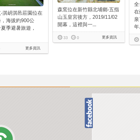
全
森窯位在新竹縣北埔鄉-五指
在
-淇岄淇邑莊園位在
山玉皇宮後方，2019/11/02
泉
，海拔約900公
開幕，這裡與一...
年.
合夏季避暑旅遊，
更多資訊
33
0
更多資訊
0