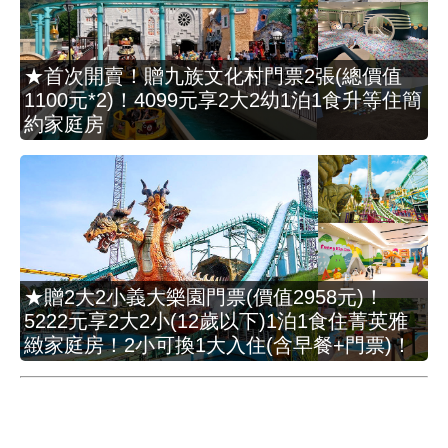
★首次開賣！贈九族文化村門票2張(總價值
1100元*2)！4099元享2大2幼1泊1食升等住簡
約家庭房
★贈2大2小義大樂園門票(價值2958元)！
5222元享2大2小(12歲以下)1泊1食住菁英雅
緻家庭房！2小可換1大入住(含早餐+門票)！