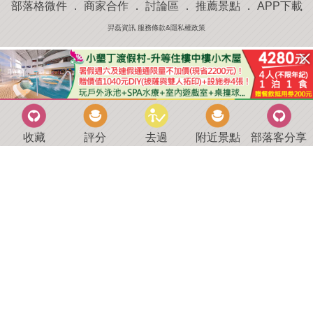
部落格微件
．
商家合作
．
討論區
．
推薦景點
．
APP下載
羿磊資訊 服務條款&隱私權政策
收藏
評分
去過
附近景點
部落客分享