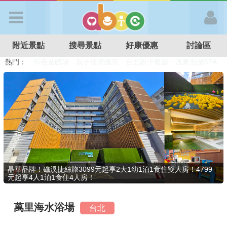
歡迎加入
附近景點
搜尋景點
好康優惠
討論區
APP登入
熱門：
溜滑梯民宿
觀光工廠
DIY摘果
日本親子景點
特色遊戲場
親子住房優惠
台北親子餐廳
溫泉泡湯SPA
首 頁
搜尋景點
好康優惠
晶華品牌！礁溪捷絲旅3099元起享2大1幼1泊1食住雙人房！4799
元起享4人1泊1食住4人房！
最新消息
萬里海水浴場
台北
最新留言