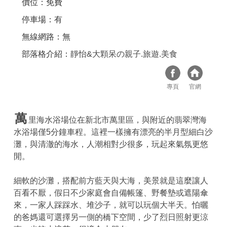
價位：免費
停車場：有
無線網路：無
部落格介紹：
靜怡&大顆呆の親子.旅遊.美食
專頁
官網
萬
里海水浴場位在新北市萬里區，與附近的翡翠灣海
水浴場僅5分鐘車程。這裡一樣擁有漂亮的半月型細白沙
灘，與清澈的海水，人潮相對少很多，玩起來氣氛更悠
閒。
細軟的沙灘，搭配前方藍天與大海，美景就是這麼讓人
百看不厭，假日不少家庭會自備帳篷、野餐墊或遮陽傘
來，一家人踩踩水、堆沙子，就可以玩個大半天。怕曬
的爸媽還可選擇另一側的橋下空間，少了烈日照射更涼