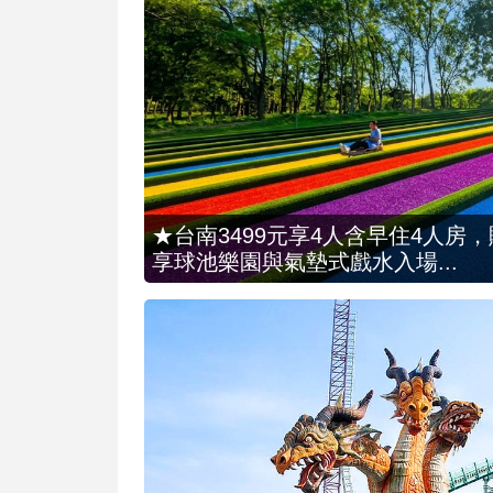
★台南3499元享4人含早住4人房
享球池樂園與氣墊式戲水入場...