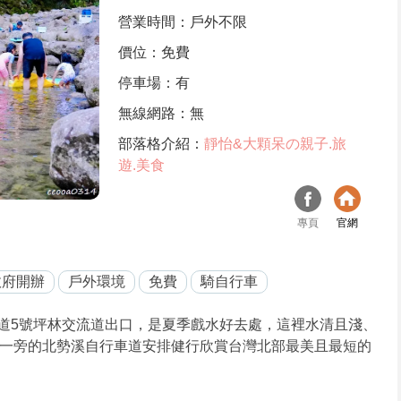
營業時間：戶外不限
價位：免費
停車場：有
無線網路：無
部落格介紹：
靜怡&大顆呆の親子.旅
遊.美食
專頁
官網
政府開辦
戶外環境
免費
騎自行車
道5號坪林交流道出口，是夏季戲水好去處，這裡水清且淺、
一旁的北勢溪自行車道安排健行欣賞台灣北部最美且最短的