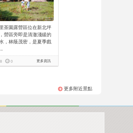
里茶園露營區位在新北坪
，營區旁即是清澈淺緩的
水，林蔭茂密，是夏季戲
..
更多資訊
8
0
更多附近景點