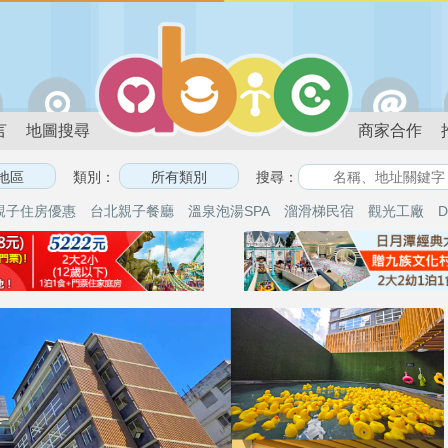
言
地圖搜尋
商家合作
類別：
搜尋：
親子住房優惠
台北親子餐廳
溫泉泡湯SPA
溜滑梯民宿
觀光工廠
D