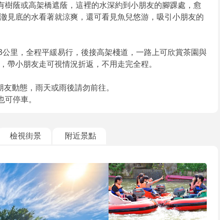
段有樹蔭或高架橋遮蔭，這裡的水深約到小朋友的腳踝處，愈
澈見底的水看著就涼爽，還可看見魚兒悠游，吸引小朋友的
.3公里，全程平緩易行，後接高架棧道，一路上可欣賞茶園與
，帶小朋友走可視情況折返，不用走完全程。
朋友動態，雨天或雨後請勿前往。
也可停車。
檢視街景
附近景點