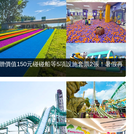
，贈價值150元碰碰船等5項設施套票2張！暑假再