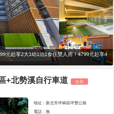
9元起享2大1幼1泊1食住雙人房！4799元起享4
區+北勢溪自行車道
台北
地址：新北市坪林區坪雙公路
電話：無