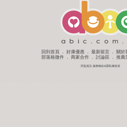
回到首頁
．
好康優惠
．
最新留言
．
關於
部落格微件
．
商家合作
．
討論區
．
推薦
羿磊資訊 服務條款&隱私權政策