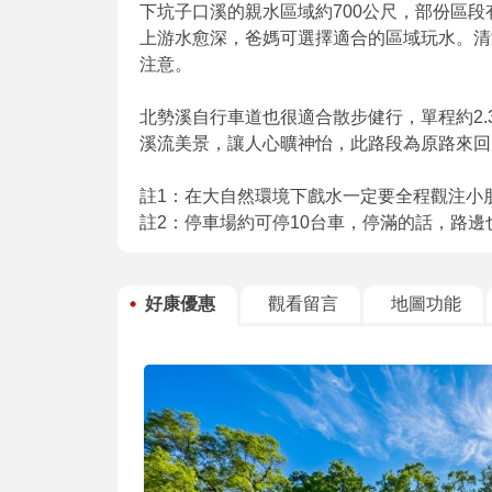
下坑子口溪的親水區域約700公尺，部份區
上游水愈深，爸媽可選擇適合的區域玩水。清
注意。
北勢溪自行車道也很適合散步健行，單程約2
溪流美景，讓人心曠神怡，此路段為原路來回
註1：在大自然環境下戲水一定要全程觀注小
註2：停車場約可停10台車，停滿的話，路邊
好康優惠
觀看留言
地圖功能