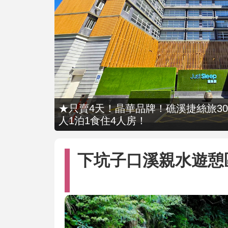
★只賣4天！晶華品牌！礁溪捷絲旅309
人1泊1食住4人房！
下坑子口溪親水遊憩