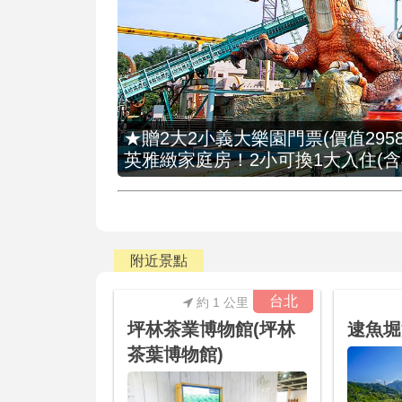
★贈2大2小義大樂園門票(價值2958
英雅緻家庭房！2小可換1大入住(含
附近景點
台北
約 1 公里
坪林茶業博物館(坪林
逮魚堀
茶葉博物館)