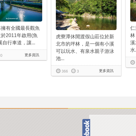
仁
林擁有全國最長觀魚
林
於2011年啟用(魚
虎寮潭休閒渡假山莊位於新
溪
溪自行車道，讓...
北市的坪林，是一個有小溪
水.
可以玩水、有泉水親子游泳
更多資訊
0
池...
更多資訊
366
3