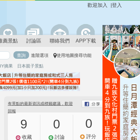
歡迎加入
|
登入
推薦景點
討論區
聯絡我們
APP下載
進階選項
使用地圖搜尋功能
IY摘果
日本親子景點
有景點的最新資訊或標籤建議，歡迎
回報
0
9
0
評分
收藏
討論