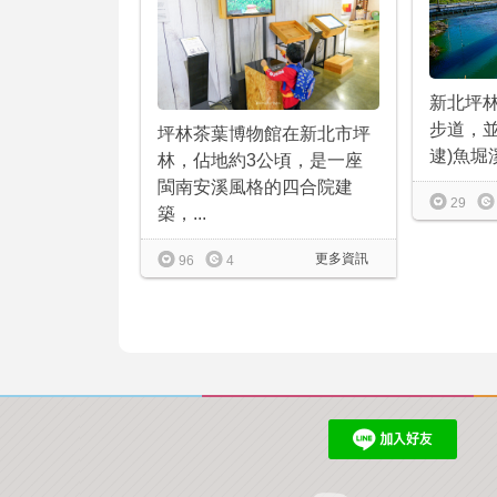
新北坪
步道，並
坪林茶葉博物館在新北市坪
逮)魚堀
林，佔地約3公頃，是一座
閩南安溪風格的四合院建
29
築，...
更多資訊
96
4