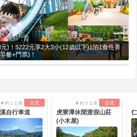
元)！5222元享2大2小(12歲以下)1泊1食住菁
早餐+門票)！
台北
台北
約 1 公里
約 3 公里
溪自行車道
虎寮潭休閒渡假山莊
(小木屋)