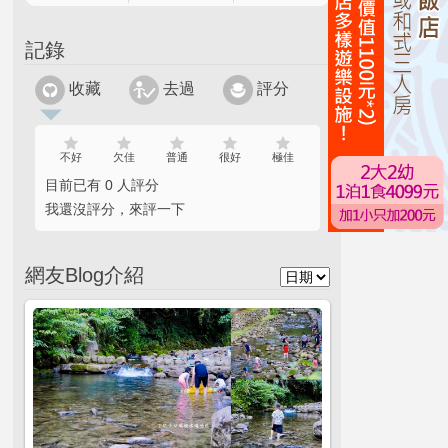
記錄
收藏
去過
評分
不好
欠佳
普通
很好
極佳
目前已有 0 人評分
我還沒評分，來評一下
網友Blog介紹