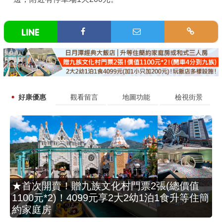
好康優惠
觀看留言
地圖功能
檢視街景
★首次開賣！贈九族文化村門票2張(總價值
1100元*2)！4099元享2大2幼1泊1食升等住簡
約家庭房