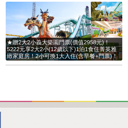
★贈2大2小義大樂園門票(價值2958元)！
5222元享2大2小(12歲以下)1泊1食住菁英雅
緻家庭房！2小可換1大入住(含早餐+門票)！