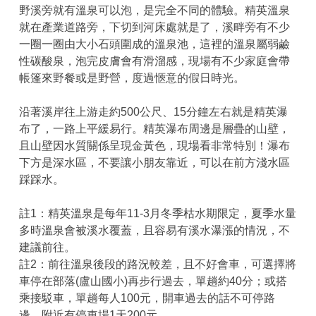
野溪旁就有溫泉可以泡，是完全不同的體驗。精英溫泉
就在產業道路旁，下切到河床處就是了，溪畔旁有不少
一圈一圈由大小石頭圍成的溫泉池，這裡的溫泉屬弱鹼
性碳酸泉，泡完皮膚會有滑溜感，現場有不少家庭會帶
帳篷來野餐或是野營，度過愜意的假日時光。
沿著溪岸往上游走約500公尺、15分鐘左右就是精英瀑
布了，一路上平緩易行。精英瀑布周邊是層疊的山壁，
且山壁因水質關係呈現金黃色，現場看非常特別！瀑布
下方是深水區，不要讓小朋友靠近，可以在前方淺水區
踩踩水。
註1：精英溫泉是每年11-3月冬季枯水期限定，夏季水量
多時溫泉會被溪水覆蓋，且容易有溪水瀑漲的情況，不
建議前往。
註2：前往溫泉後段的路況較差，且不好會車，可選擇將
車停在部落(盧山國小)再步行過去，單趟約40分；或搭
乘接駁車，單趟每人100元，開車過去的話不可停路
邊，附近有停車場1天200元。