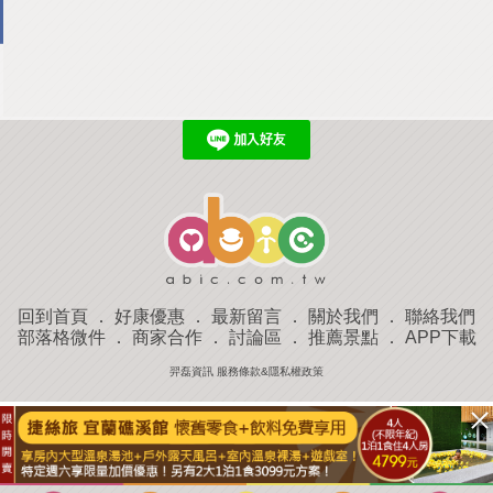
回到首頁
．
好康優惠
．
最新留言
．
關於我們
．
聯絡我們
部落格微件
．
商家合作
．
討論區
．
推薦景點
．
APP下載
羿磊資訊 服務條款&隱私權政策