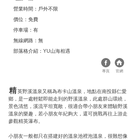
營業時間：戶外不限
價位：免費
停車場：有
無線網路：無
部落格介紹：
YU山海相遇
專頁
官網
精
英野溪溫泉又稱為布卡山溫泉，地點在南投縣仁愛
鄉，是一處輕鬆即能走到的野溪溫泉，此處群山環繞，
景色清悠，溪流平坦寬敞，很適合帶小朋友來體驗野溪
溫泉的樂趣，若小朋友年紀夠大，還可挑戰再往上游走
參觀精英瀑布。
小朋友一般都只在搭建好的溫泉池裡泡溫泉，很難想像