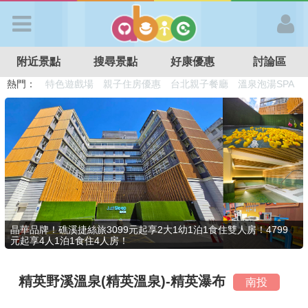
歡迎加入
附近景點
搜尋景點
好康優惠
討論區
APP登入
熱門：
溜滑梯民宿
觀光工廠
DIY摘果
日本親子景點
特色遊戲場
親子住房優惠
台北親子餐廳
溫泉泡湯SPA
首 頁
搜尋景點
好康優惠
晶華品牌！礁溪捷絲旅3099元起享2大1幼1泊1食住雙人房！4799
元起享4人1泊1食住4人房！
最新消息
精英野溪溫泉(精英溫泉)-精英瀑布
南投
最新留言