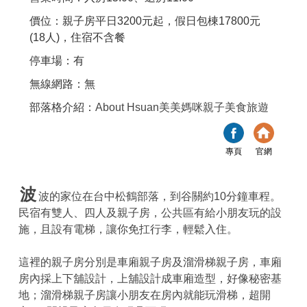
價位：親子房平日3200元起，假日包棟17800元
(18人)，住宿不含餐
停車場：有
無線網路：無
部落格介紹：
About Hsuan美美媽咪親子美食旅遊
專頁
官網
波
波的家位在台中松鶴部落，到谷關約10分鐘車程。
民宿有雙人、四人及親子房，公共區有給小朋友玩的設
施，且設有電梯，讓你免扛行李，輕鬆入住。
這裡的親子房分別是車廂親子房及溜滑梯親子房，車廂
房內採上下舖設計，上舖設計成車廂造型，好像秘密基
地；溜滑梯親子房讓小朋友在房內就能玩滑梯，超開