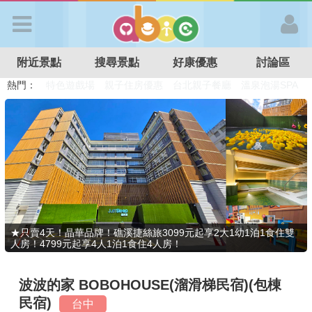
歡迎加入
附近景點
搜尋景點
好康優惠
討論區
APP登入
熱門：
溜滑梯民宿
觀光工廠
DIY摘果
日本親子景點
特色遊戲場
親子住房優惠
台北親子餐廳
溫泉泡湯SPA
首 頁
搜尋景點
好康優惠
★只賣4天！晶華品牌！礁溪捷絲旅3099元起享2大1幼1泊1食住雙
人房！4799元起享4人1泊1食住4人房！
最新消息
波波的家 BOBOHOUSE(溜滑梯民宿)(包棟
最新留言
民宿)
台中