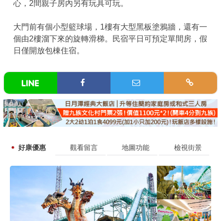
心，2間親子房內另有玩具可玩。
大門前有個小型籃球場，1樓有大型黑板塗鴉牆，還有一
個由2樓溜下來的旋轉滑梯。民宿平日可預定單間房，假
日僅開放包棟住宿。
好康優惠
觀看留言
地圖功能
檢視街景