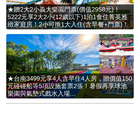
★贈2大2小義大樂園門票(價值2958元)！
5222元享2大2小(12歲以下)1泊1食住菁英雅
緻家庭房！2小可換1大入住(含早餐+門票)！
★台南3499元享4人含早住4人房，贈價值150
元碰碰船等5項設施套票2張！暑假再享球池
樂園與氣墊式戲水入場...