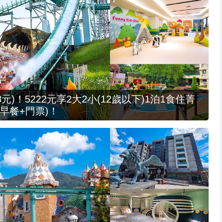
元)！5222元享2大2小(12歲以下)1泊1食住菁
早餐+門票)！