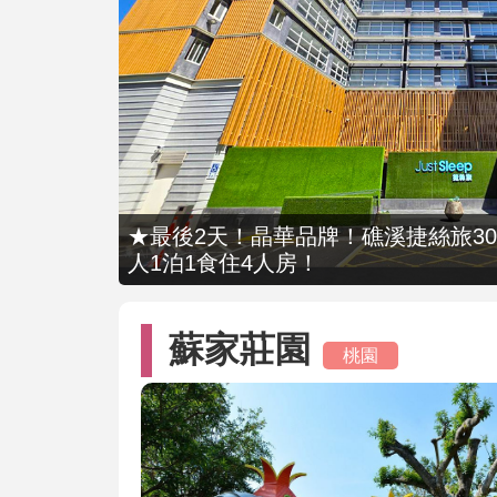
★最後2天！晶華品牌！礁溪捷絲旅309
人1泊1食住4人房！
蘇家莊園
桃園