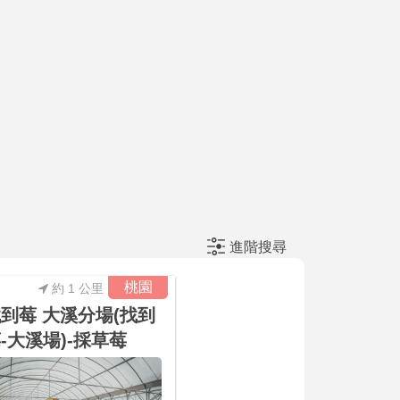
進階搜尋
桃園
約 1 公里
到莓 大溪分場(找到
-大溪場)-採草莓