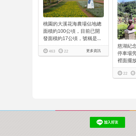
桃園的大溪花海農場佔地總
面積約100公頃，目前已開
發面積約17公頃，號稱是...
慈湖紀
更多資訊
463
22
停車場旁
裡面擺放約
22