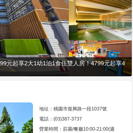
9元起享2大1幼1泊1食住雙人房！4799元起享4
地址：桃園市復興路一段1037號
電話：(03)387-3737
營業時間：莊園/餐廳10:00-21:00(週