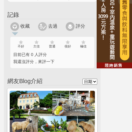
記錄
收藏
去過
評分
不好
欠佳
普通
很好
極佳
目前已有 0 人評分
我還沒評分，來評一下
網友Blog介紹