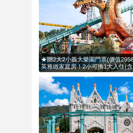
★贈2大2小義大樂園門票(價值2958
英雅緻家庭房！2小可換1大入住(含