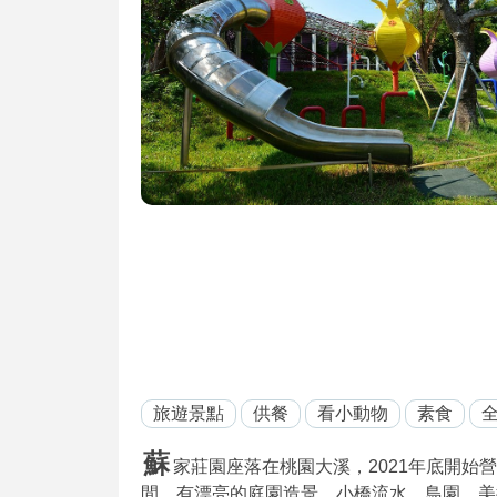
旅遊景點
供餐
看小動物
素食
蘇
家莊園座落在桃園大溪，2021年底開
間，有漂亮的庭園造景、小橋流水、鳥園、美