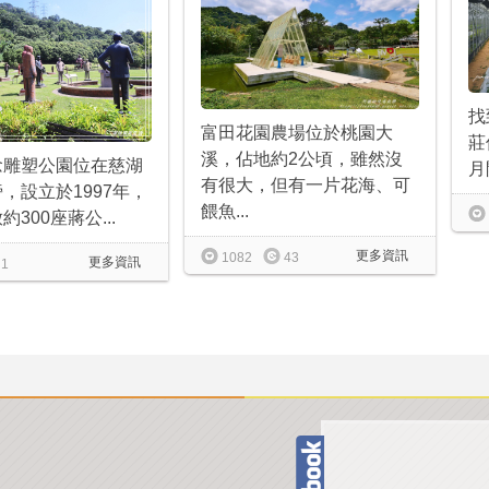
找
富田花園農場位於桃園大
莊
溪，佔地約2公頃，雖然沒
念雕塑公園位在慈湖
月
有很大，但有一片花海、可
，設立於1997年，
餵魚...
300座蔣公...
更多資訊
1082
43
更多資訊
1