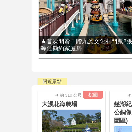
★首次開賣！贈九族文化村門票2張(總價
等住簡約家庭房
附近景點
桃園
約 310 公尺
大溪花海農場
慈湖紀
公銅像
園區)