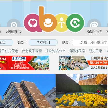
言
地圖搜尋
商家合作
類別：
搜尋：
親子住房優惠
台北親子餐廳
溫泉泡湯SPA
溜滑梯民宿
觀光工廠
D