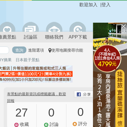
歡迎加入
|
登入
推薦景點
討論區
聯絡我們
APP下載
進階選項
使用地圖搜尋功能
IY摘果
日本親子景點
有景點的最新資訊或標籤建議，歡迎
回報
0
27
0
評分
收藏
討論