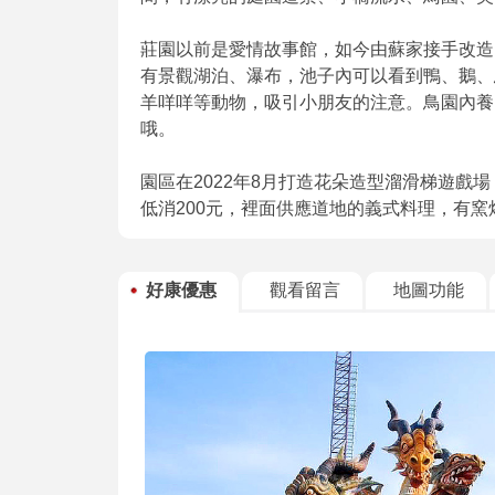
莊園以前是愛情故事館，如今由蘇家接手改造
有景觀湖泊、瀑布，池子內可以看到鴨、鵝、
羊咩咩等動物，吸引小朋友的注意。鳥園內養
哦。
園區在2022年8月打造花朵造型溜滑梯遊戲
低消200元，裡面供應道地的義式料理，有窯
好康優惠
觀看留言
地圖功能