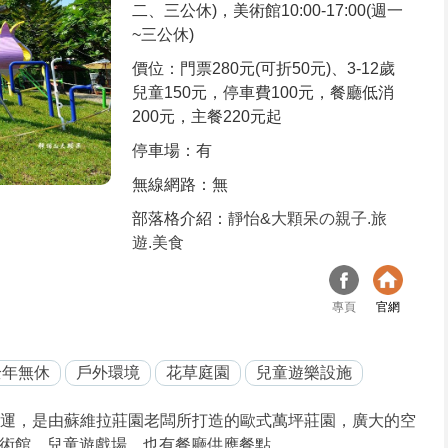
二、三公休)，美術館10:00-17:00(週一
~三公休)
價位：門票280元(可折50元)、3-12歲
兒童150元，停車費100元，餐廳低消
200元，主餐220元起
停車場：有
無線網路：無
部落格介紹：
靜怡&大顆呆の親子.旅
遊.美食
專頁
官網
全年無休
戶外環境
花草庭園
兒童遊樂設施
始營運，是由蘇維拉莊園老闆所打造的歐式萬坪莊園，廣大的空
術館、兒童遊戲場，也有餐廳供應餐點。