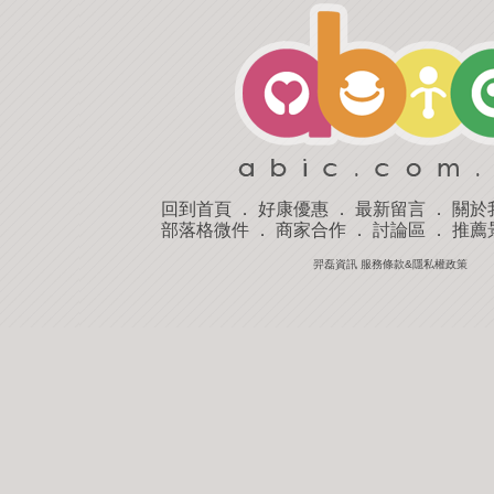
回到首頁
．
好康優惠
．
最新留言
．
關於
部落格微件
．
商家合作
．
討論區
．
推薦
羿磊資訊 服務條款&隱私權政策