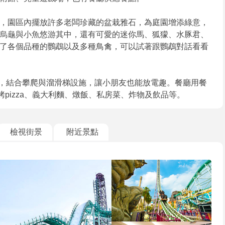
，園區內擺放許多老闆珍藏的盆栽雅石，為庭園增添綠意，
烏龜與小魚悠游其中，還有可愛的迷你馬、狐獴、水豚君、
了各個品種的鸚鵡以及多種鳥禽，可以試著跟鸚鵡對話看看
場，結合攀爬與溜滑梯設施，讓小朋友也能放電趣。餐廳用餐
烤pizza、義大利麵、燉飯、私房菜、炸物及飲品等。
檢視街景
附近景點