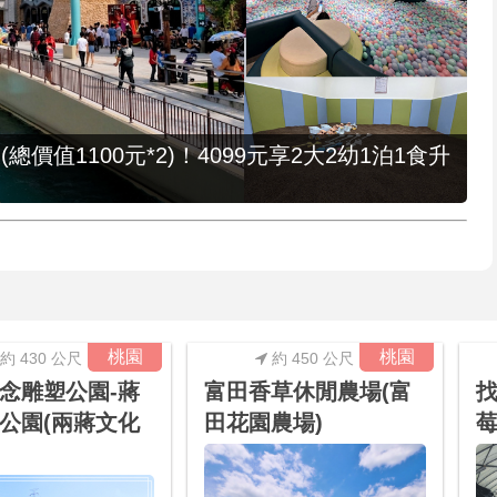
值1100元*2)！4099元享2大2幼1泊1食升
桃園
桃園
約 430 公尺
約 450 公尺
念雕塑公園-蔣
富田香草休閒農場(富
找
公園(兩蔣文化
田花園農場)
莓