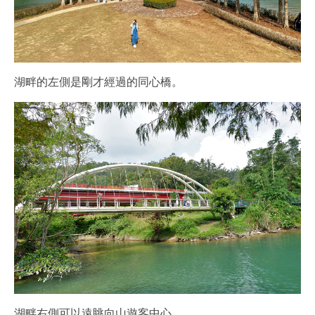
湖畔的左側是剛才經過的同心橋。
湖畔右側可以遠眺向山遊客中心。