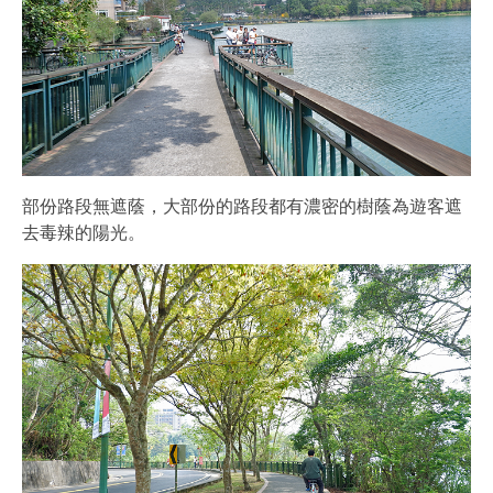
部份路段無遮蔭，大部份的路段都有濃密的樹蔭為遊客遮
去毒辣的陽光。