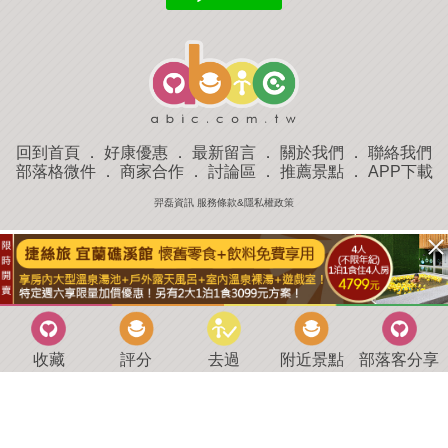
回到首頁
．
好康優惠
．
最新留言
．
關於我們
．
聯絡我們
部落格微件
．
商家合作
．
討論區
．
推薦景點
．
APP下載
羿磊資訊 服務條款&隱私權政策
收藏
評分
去過
附近景點
部落客分享