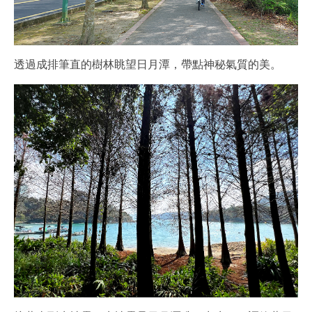
透過成排筆直的樹林眺望日月潭，帶點神秘氣質的美。