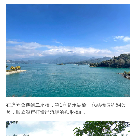
在這裡會遇到二座橋，第1座是永結橋，永結橋長約54公
尺，順著湖岸打造出流暢的弧形橋面。