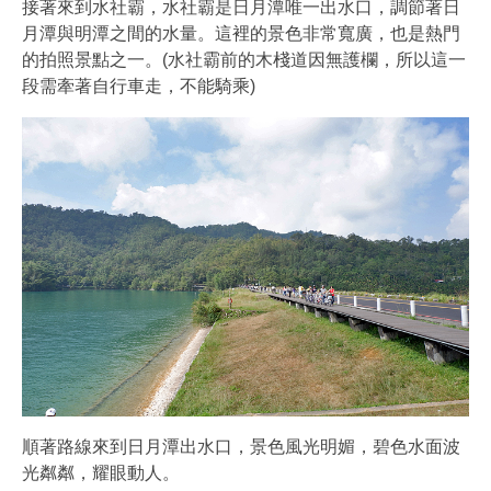
接著來到水社霸，水社霸是日月潭唯一出水口，調節著日
月潭與明潭之間的水量。這裡的景色非常寬廣，也是熱門
的拍照景點之一。(水社霸前的木棧道因無護欄，所以這一
段需牽著自行車走，不能騎乘)
順著路線來到日月潭出水口，景色風光明媚，碧色水面波
光粼粼，耀眼動人。