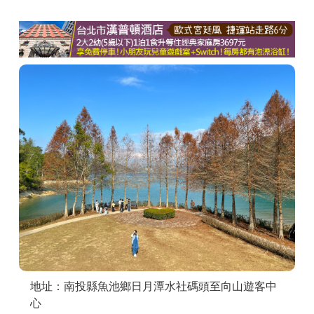
商家合作
推薦景點
討論區
聯絡我們
APP下載
地址：南投縣魚池鄉日月潭水社碼頭至向山遊客中
心