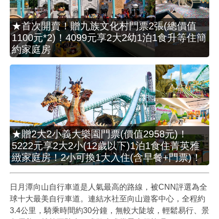
★首次開賣！贈九族文化村門票2張(總價值
1100元*2)！4099元享2大2幼1泊1食升等住簡
約家庭房
★贈2大2小義大樂園門票(價值2958元)！
5222元享2大2小(12歲以下)1泊1食住菁英雅
緻家庭房！2小可換1大入住(含早餐+門票)！
日月潭向山自行車道是人氣最高的路線，被CNN評選為全
球十大最美自行車道。連結水社至向山遊客中心，全程約
3.4公里，騎乘時間約30分鐘，無較大陡坡，輕鬆易行、景