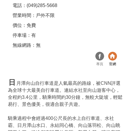
電話：(049)285-5668
營業時間：戶外不限
價位：免費
停車場：有
無線網路：無
專頁
官網
日
月潭向山自行車道是人氣最高的路線，被CNN評選
為全球十大最美自行車道。連結水社至向山遊客中心，
全程約3.4公里，騎乘時間約30分鐘，無較大陡坡，輕鬆
易行、景色優美，很適合親子共遊。
騎乘過程中會經過400公尺長的水上自行車道、水社
霸、日月潭山水口、永結同心橋、向山落羽松、向山眺