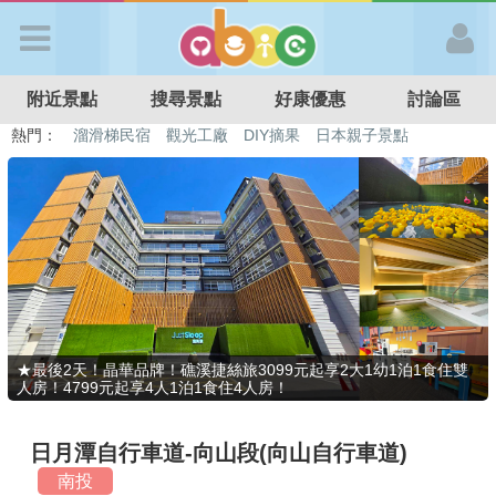
歡迎加入
附近景點
搜尋景點
好康優惠
討論區
APP登入
熱門：
溜滑梯民宿
觀光工廠
DIY摘果
日本親子景點
特色遊戲場
親子住房優惠
台北親子餐廳
溫泉泡湯SPA
首 頁
搜尋景點
好康優惠
★最後2天！晶華品牌！礁溪捷絲旅3099元起享2大1幼1泊1食住雙
人房！4799元起享4人1泊1食住4人房！
最新消息
日月潭自行車道-向山段(向山自行車道)
最新留言
南投