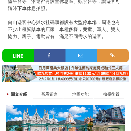
望平台等，沿途都有設置休息區、觀景台等，讓遊客可
隨時下車休息拍照。
向山遊客中心與水社碼頭都設有大型停車場，周邊也有
不少出租腳踏車的店家，車種多樣，兒童、單人、雙人
協力、親子、電動皆有，滿足不同需求的遊客。
圖文介紹
觀看留言
地圖功能
檢視街景