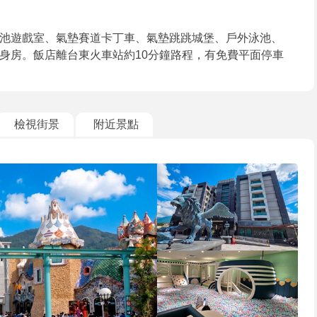
池遊戲室、氣墊賽道卡丁車、氣墊跳跳城堡、戶外泳池、
健身房。飯店離台東火車站約10分鐘路程，有免費平面停車
檢視街景
附近景點