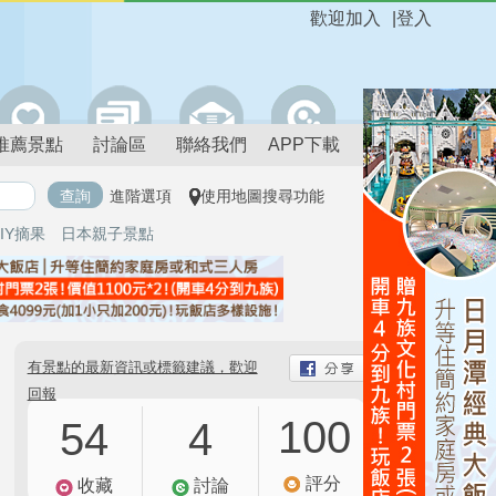
歡迎加入
|
登入
推薦景點
討論區
聯絡我們
APP下載
進階選項
使用地圖搜尋功能
IY摘果
日本親子景點
有景點的最新資訊或標籤建議，歡迎
回報
100
54
4
評分
收藏
討論