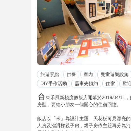
旅遊景點
供餐
室內
兒童遊樂設施
DIY手作活動
需事先預約
住宿
歡迎
台
東禾風新棧度假飯店開幕於2019/04/
房型，要給小朋友一個開心的住宿回憶。
飯店以「米」為設計主題，天花板可見漂亮的
人房及溜滑梯親子房，親子房依主題再分為河