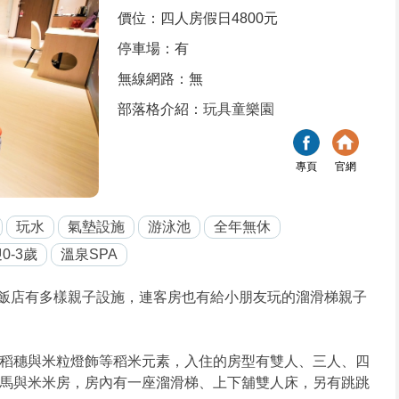
價位：四人房假日4800元
停車場：有
無線網路：無
部落格介紹：
玩具童樂園
專頁
官網
玩水
氣墊設施
游泳池
全年無休
0-3歲
溫泉SPA
11，飯店有多樣親子設施，連客房也有給小朋友玩的溜滑梯親子
稻穗與米粒燈飾等稻米元素，入住的房型有雙人、三人、四
馬與米米房，房內有一座溜滑梯、上下舖雙人床，另有跳跳