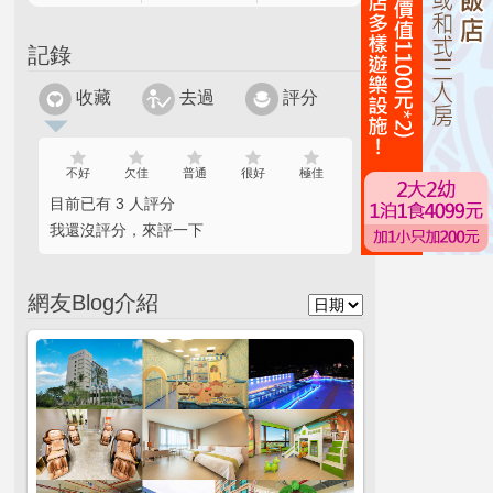
記錄
收藏
去過
評分
不好
欠佳
普通
很好
極佳
目前已有 3 人評分
我還沒評分，來評一下
網友Blog介紹