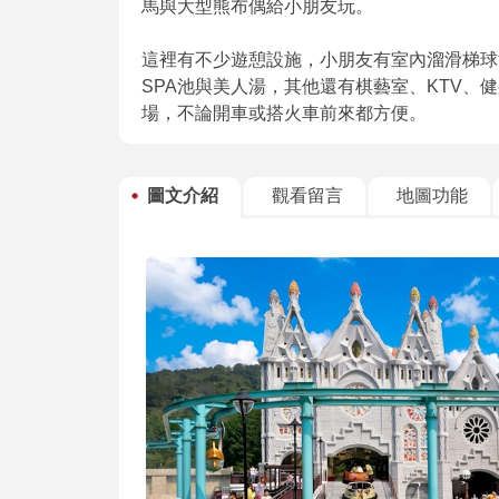
馬與大型熊布偶給小朋友玩。
這裡有不少遊憩設施，小朋友有室內溜滑梯球
SPA池與美人湯，其他還有棋藝室、KTV、
場，不論開車或搭火車前來都方便。
圖文介紹
觀看留言
地圖功能