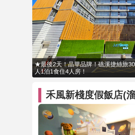
★最後2天！晶華品牌！礁溪捷絲旅309
人1泊1食住4人房！
禾風新棧度假飯店(溜