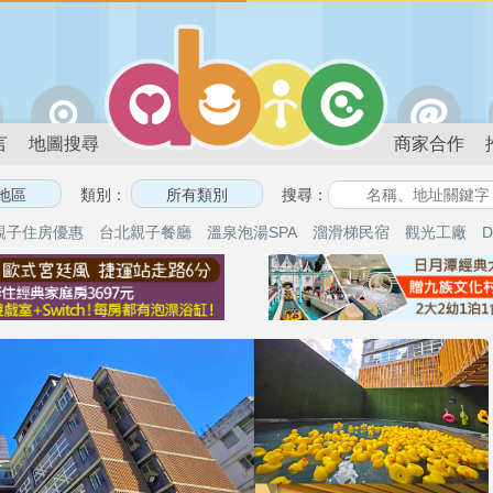
言
地圖搜尋
商家合作
類別：
搜尋：
親子住房優惠
台北親子餐廳
溫泉泡湯SPA
溜滑梯民宿
觀光工廠
D