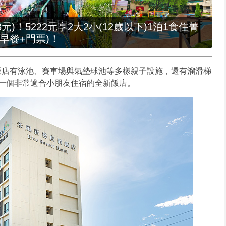
元)！5222元享2大2小(12歲以下)1泊1食住菁
早餐+門票)！
11，飯店有泳池、賽車場與氣墊球池等多樣親子設施，還有溜滑梯
一個非常適合小朋友住宿的全新飯店。