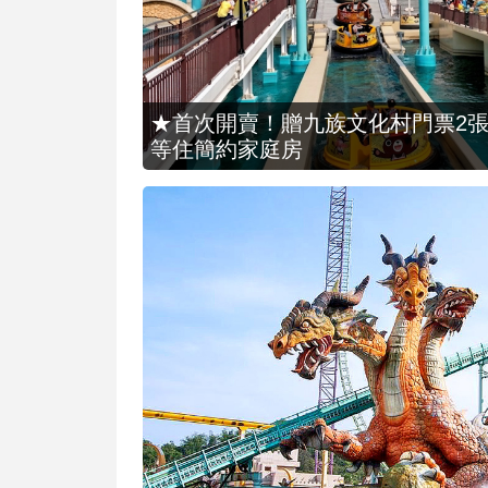
★首次開賣！贈九族文化村門票2張(總價
等住簡約家庭房