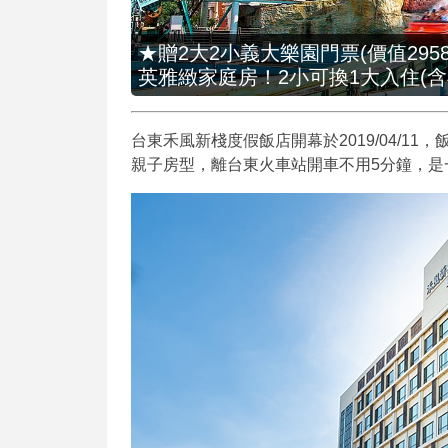
★贈2大2小義大樂園門票(價值2958
英雅緻家庭房！2小可換1大入住(含
台東禾風新棧度假飯店開幕於2019/04/
親子房型，離台東火車站開車不用5分鐘，是