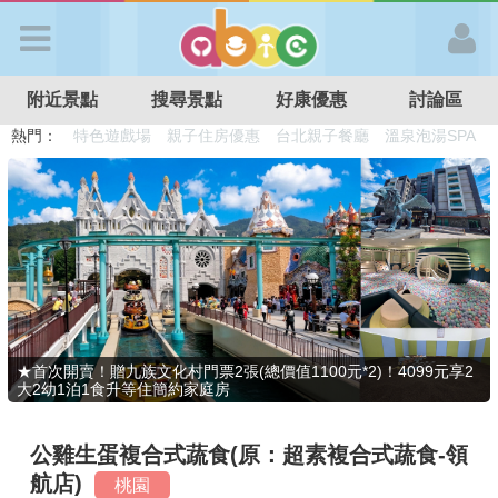
歡迎加入
附近景點
搜尋景點
好康優惠
討論區
APP登入
熱門：
溜滑梯民宿
觀光工廠
DIY摘果
日本親子景點
特色遊戲場
親子住房優惠
台北親子餐廳
溫泉泡湯SPA
首 頁
搜尋景點
好康優惠
★首次開賣！贈九族文化村門票2張(總價值1100元*2)！4099元享2
大2幼1泊1食升等住簡約家庭房
最新消息
公雞生蛋複合式蔬食(原：超素複合式蔬食-領
最新留言
航店)
桃園