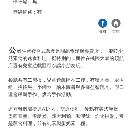
停車場：無
無線網路：有
專頁
官網
公
雞生蛋複合式蔬食是間蔬食漢堡專賣店，一般較少
見素食的速食料理，挺特別的，而位在桃園大園的領航
店還有兒童遊戲區可以讓小朋友玩。
餐廳共有二層樓，兒童遊戲區在二樓，有積木牆、廚房
組、搖搖馬、小鋼琴、繪本圖書與多樣益智玩具。假日
還會舉辦手作、烘焙手作活動。
這裡離機場捷運A17旁，交通便利。餐點有美式漢堡、
墨西哥堡、潛艇堡、義大利麵、咖哩飯、炸物拼盤，皆
是蔬食料理，並有純素與蛋奶素二種。