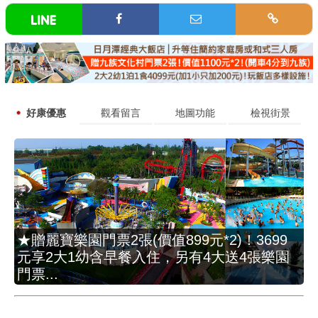
好康優惠
觀看留言
地圖功能
檢視街景
★贈麗寶樂園門票2張(價值899元*2)！3699
元享2大1幼含早餐入住，另有4大送4張樂園
門票...