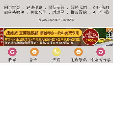
回到首頁
．
好康優惠
．
最新留言
．
關於我們
．
聯絡我們
部落格微件
．
商家合作
．
討論區
．
推薦景點
．
APP下載
羿磊資訊 服務條款&隱私權政策
收藏
評分
去過
附近景點
部落客分享