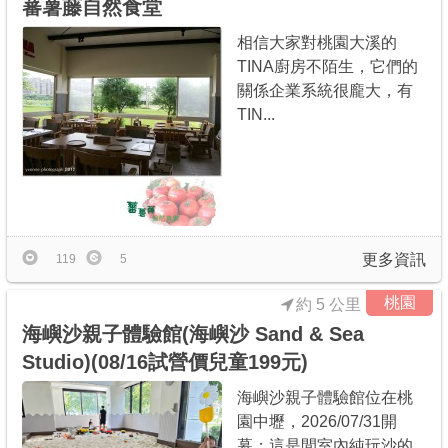
蕃薯藤自然食堂
相信大家對桃園大溪的
TINA廚房不陌生，它們的
關係企業系統很龐大，有
TIN...
更多資訊
119
5
桃園
約 5 公里
海嶼沙親子體驗館(海嶼沙 Sand & Sea
Studio)(08/16試營價兒童199元)
海嶼沙親子體驗館位在桃
園中壢，2026/07/31開
幕；這是間室內純玩沙的...