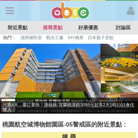
歡迎加入
附近景點
搜尋景點
好康優惠
討論區
APP登入
熱門：
特色遊戲場
親子住房優惠
台北親子餐廳
溫泉泡湯SPA
溜滑梯民宿
觀光工廠
DIY摘果
日本親子景點
首 頁
搜尋景點
好康優惠
贈九族文化村門票2張(總價值1100元*2)！4099元享日月潭經典大飯
最新消息
店...
桃園航空城博物館園區-05警戒區的附近景點 :
最新留言
搜 尋