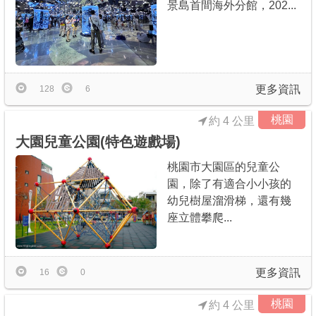
景島首間海外分館，202...
更多資訊
128
6
桃園
約 4 公里
大園兒童公園(特色遊戲場)
桃園市大園區的兒童公
園，除了有適合小小孩的
幼兒樹屋溜滑梯，還有幾
座立體攀爬...
更多資訊
16
0
桃園
約 4 公里