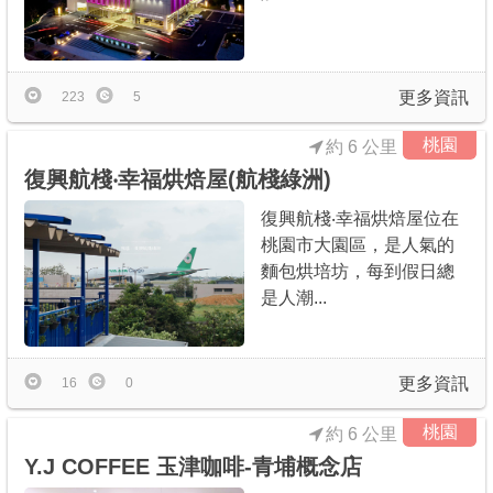
更多資訊
223
5
桃園
約 6 公里
復興航棧‧幸福烘焙屋(航棧綠洲)
復興航棧‧幸福烘焙屋位在
桃園市大園區，是人氣的
麵包烘培坊，每到假日總
是人潮...
更多資訊
16
0
桃園
約 6 公里
Y.J COFFEE 玉津咖啡-青埔概念店