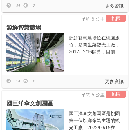
更多資訊
86
2
桃園
約 5 公里
源鮮智慧農場
源鮮智慧農場位在桃園蘆
竹，是間生菜觀光工廠，
2017/12/16開幕，目前...
更多資訊
54
0
桃園
約 5 公里
國巨洋傘文創園區
國巨洋傘文創園區是桃園
第一個以洋傘為主題的觀
光工廠，2022/03/19在...