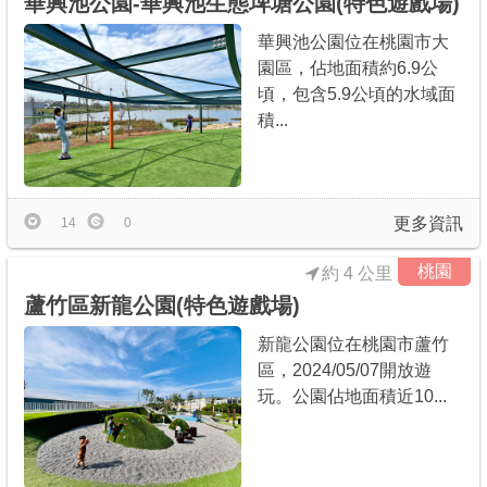
華興池公園-華興池生態埤塘公園(特色遊戲場)
華興池公園位在桃園市大
園區，佔地面積約6.9公
頃，包含5.9公頃的水域面
積...
更多資訊
14
0
桃園
約 4 公里
蘆竹區新龍公園(特色遊戲場)
新龍公園位在桃園市蘆竹
區，2024/05/07開放遊
玩。公園佔地面積近10...