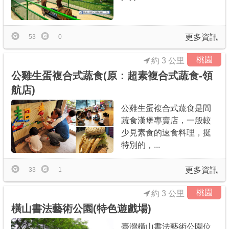
更多資訊
53
0
桃園
約 3 公里
公雞生蛋複合式蔬食(原：超素複合式蔬食-領
航店)
公雞生蛋複合式蔬食是間
蔬食漢堡專賣店，一般較
少見素食的速食料理，挺
特別的，...
更多資訊
33
1
桃園
約 3 公里
橫山書法藝術公園(特色遊戲場)
臺灣橫山書法藝術公園位