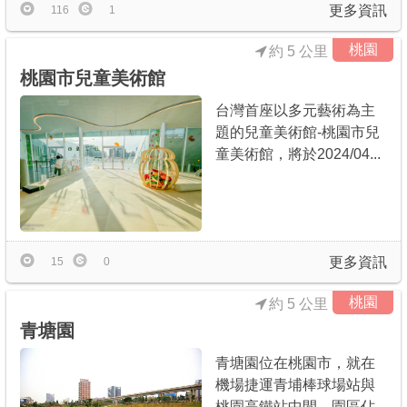
更多資訊
116
1
桃園
約 5 公里
桃園市兒童美術館
台灣首座以多元藝術為主
題的兒童美術館-桃園市兒
童美術館，將於2024/04...
更多資訊
15
0
桃園
約 5 公里
青塘園
青塘園位在桃園市，就在
機場捷運青埔棒球場站與
桃園高鐵站中間，園區佔