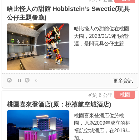
哈比怪人の甜館 Hobbistein’s Sweetie(玩具
公仔主題餐廳)
哈比怪人の甜館位在桃園
大園，2023/01/19開始營
運，是間玩具公仔主題...
更多資訊
11
0
桃園
約 6 公里
桃園喜來登酒店(原：桃禧航空城酒店)
桃園喜來登酒店位於桃
園，原為2009年成立的桃
禧航空城酒店，在2019年
加...