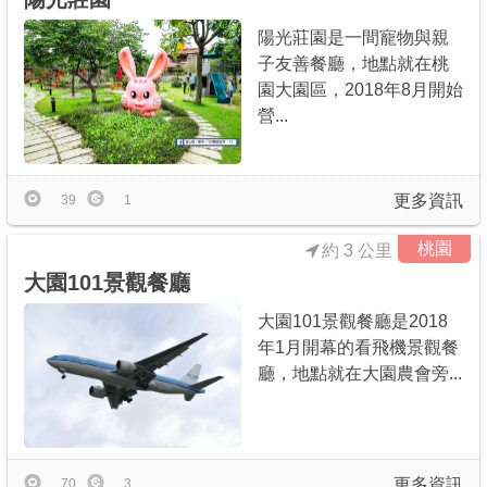
陽光莊園是一間寵物與親
子友善餐廳，地點就在桃
園大園區，2018年8月開始
營...
更多資訊
39
1
桃園
約 3 公里
大園101景觀餐廳
大園101景觀餐廳是2018
年1月開幕的看飛機景觀餐
廳，地點就在大園農會旁...
更多資訊
70
3