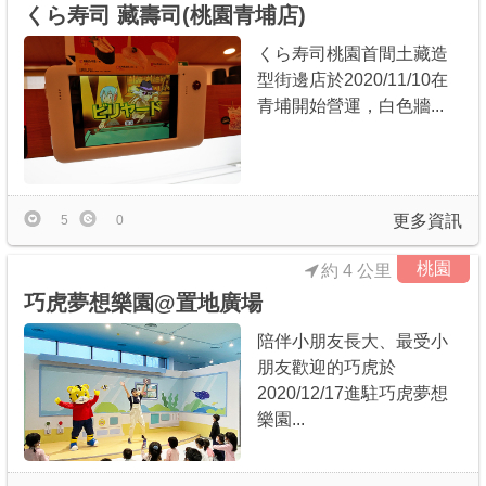
くら寿司 藏壽司(桃園青埔店)
くら寿司桃園首間土藏造
型街邊店於2020/11/10在
青埔開始營運，白色牆...
更多資訊
5
0
桃園
約 4 公里
巧虎夢想樂園@置地廣場
陪伴小朋友長大、最受小
朋友歡迎的巧虎於
2020/12/17進駐巧虎夢想
樂園...