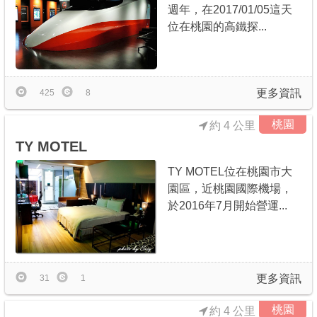
週年，在2017/01/05這天
位在桃園的高鐵探...
更多資訊
425
8
桃園
約 4 公里
TY MOTEL
TY MOTEL位在桃園市大
園區，近桃園國際機場，
於2016年7月開始營運...
更多資訊
31
1
桃園
約 4 公里