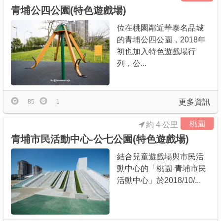
青埔公四公園(特色遊戲場)
位在桃園鄰近華泰名品城
的青埔公四公園，2018年
初也加入特色遊戲場行
列，公...
更多資訊
85
1
桃園
約 4 公里
青埔市民活動中心-公七公園(特色遊戲場)
結合兒童遊戲場與市民活
動中心的「桃園-青埔市民
活動中心」於2018/10/...