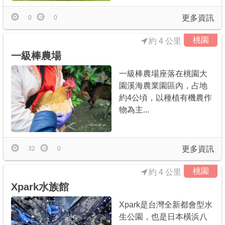
更多資訊
0
0
桃園
約 4 公里
一級棒農場
一級棒農場座落在桃園大
園溪海農業園區內，占地
約4公頃，以種植有機農作
物為主...
更多資訊
32
0
桃園
約 4 公里
Xpark水族館
Xpark是台灣全新都會型水
生公園，也是日本橫浜八