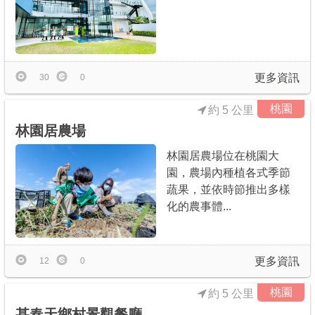
更多資訊
30
0
桃園
約 5 公里
林園居農場
林園居農場位在桃園大
園，農場內種植各式季節
蔬果，並依時節推出多樣
化的農事體...
更多資訊
12
0
桃園
約 5 公里
甚春天鄉村景觀餐廳