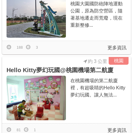
桃園大園國防砲陣地運動
公園，原為防空營區，隨
著基地遷走而荒廢，現在
重新整修...
更多資訊
188
3
桃園
約 3 公里
Hello Kitty夢幻玩國@桃園機場第二航廈
在桃園機場的第二航廈
裡，有超吸睛的Hello Kitty
夢幻玩國。讓人無法...
更多資訊
81
1