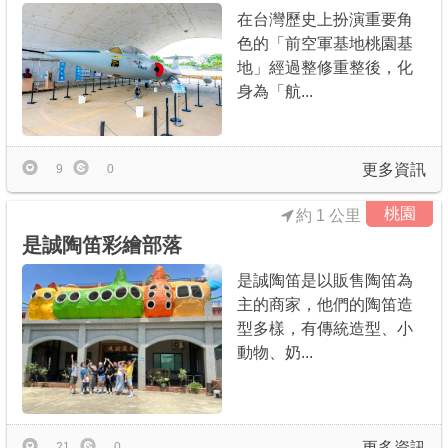
在台灣歷史上扮演重要角
色的「前空軍基地桃園基
地」經過整修重整後，化
身為「航...
更多資訊
9
0
桃園
約 1 公里
是誠陶笛彩繪部落
是誠陶笛是以販售陶笛為
主的商家，他們的陶笛造
型多樣，有傳統造型、小
動物、奶...
更多資訊
21
0