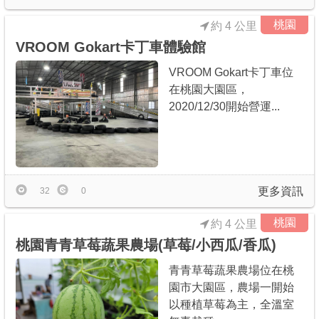
桃園
約 4 公里
VROOM Gokart卡丁車體驗館
VROOM Gokart卡丁車位
在桃園大園區，
2020/12/30開始營運...
更多資訊
32
0
桃園
約 4 公里
桃園青青草莓蔬果農場(草莓/小西瓜/香瓜)
青青草莓蔬果農場位在桃
園市大園區，農場一開始
以種植草莓為主，全溫室