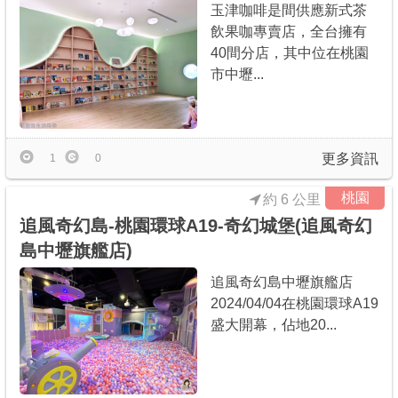
玉津咖啡是間供應新式茶
飲果咖專賣店，全台擁有
40間分店，其中位在桃園
市中壢...
更多資訊
1
0
桃園
約 6 公里
追風奇幻島-桃園環球A19-奇幻城堡(追風奇幻
島中壢旗艦店)
追風奇幻島中壢旗艦店
2024/04/04在桃園環球A19
盛大開幕，佔地20...