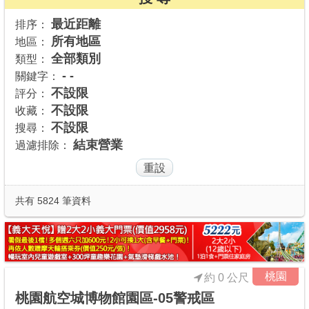
商家合作
最近距離
排序：
所有地區
地區：
全部類別
類型：
推薦景點
- -
關鍵字：
不設限
評分：
不設限
收藏：
討論區
不設限
搜尋：
結束營業
過濾排除：
聯絡我們
APP下載
共有 5824 筆資料
桃園
約 0 公尺
桃園航空城博物館園區-05警戒區