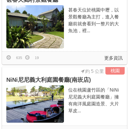
甚春天位於桃園中壢，以
景觀餐廳為主打，進入餐
廳前就會看到一整片的大
魚池，裡...
更多資訊
635
19
桃園
約 5 公里
NiNi尼尼義大利庭園餐廳(南崁店)
位在桃園蘆竹區的「NiNi
尼尼義大利庭園餐廳」擁
有南洋風庭園造景、大片
草皮...