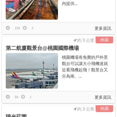
內提供...
更多資訊
155
2
桃園
約 3 公里
第二航廈觀景台@桃園國際機場
桃園機場有免費的戶外景
觀台可以讓大小飛機迷就
近看飛機起飛！觀景台又
分為南、...
更多資訊
59
1
桃園
約 3 公里
陽光莊園