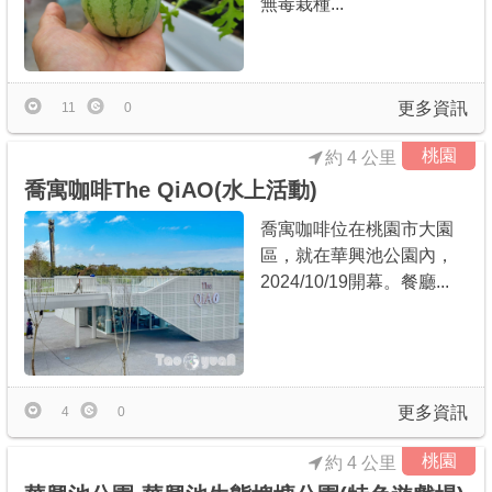
無毒栽種...
更多資訊
11
0
桃園
約 4 公里
喬寓咖啡The QiAO(水上活動)
喬寓咖啡位在桃園市大園
區，就在華興池公園內，
2024/10/19開幕。餐廳...
更多資訊
4
0
桃園
約 4 公里