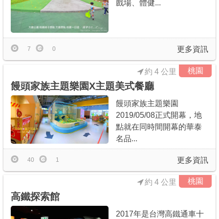
戲場、體健...
更多資訊
7
0
桃園
約 4 公里
饅頭家族主題樂園X主題美式餐廳
饅頭家族主題樂園
2019/05/08正式開幕，地
點就在同時間開幕的華泰
名品...
更多資訊
40
1
桃園
約 4 公里
高鐵探索館
2017年是台灣高鐵通車十