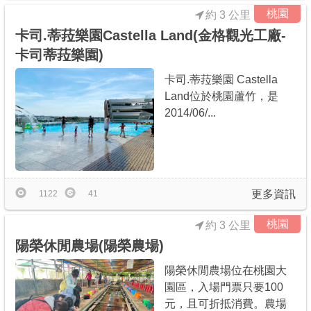
桃園
約 3 公里
卡司.蒂菈樂園Castella Land(金格觀光工廠-
卡司蒂菈樂園)
卡司.蒂菈樂園 Castella
Land位於桃園蘆竹，是
2014/06/...
更多資訊
1122
41
桃園
約 3 公里
陽榮休閒農場(陽榮農場)
陽榮休閒農場位在桃園大
園區，入場門票只要100
元，且可折抵消費。農場