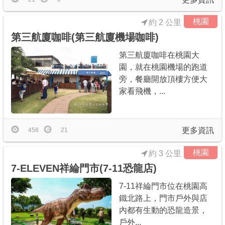
桃園
約 2 公里
第三航廈咖啡(第三航廈機場咖啡)
第三航廈咖啡在桃園大
園，就在桃園機場的跑道
旁，餐廳開放頂樓方便大
家看飛機，...
更多資訊
458
21
桃園
約 3 公里
7-ELEVEN祥綸門市(7-11恐龍店)
7-11祥綸門市位在桃園高
鐵北路上，門市戶外與店
內都有生動的恐龍造景，
戶外...