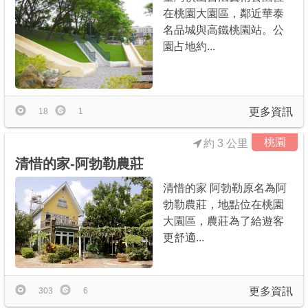
在桃園大園區，鄰近華泰
名品城與高鐵桃園站。公
園占地約...
更多資訊
18
1
桃園
約 3 公里
清惜的家-阿勃勒農莊
清惜的家 阿勃勒原名為阿
勃勒農莊，地點位在桃園
大園區，農莊為了給遊客
更舒適...
更多資訊
303
6