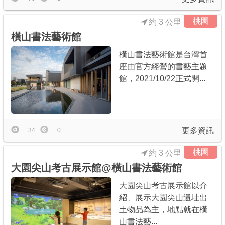
桃園
約 3 公里
橫山書法藝術館
橫山書法藝術館是台灣首
座由官方經營的書藝主題
館，2021/10/22正式開...
更多資訊
34
0
桃園
約 3 公里
大園尖山考古展示館@橫山書法藝術館
大園尖山考古展示館以介
紹、展示大園尖山遺址出
土物品為主，地點就在橫
山書法藝...