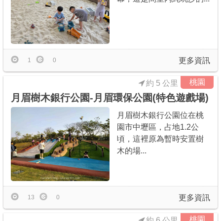
更多資訊
1
0
桃園
約 5 公里
月眉樹木銀行公園-月眉環保公園(特色遊戲場)
月眉樹木銀行公園位在桃
園市中壢區，占地1.2公
頃，這裡原為暫時安置樹
木的場...
更多資訊
13
0
桃園
約 6 公里