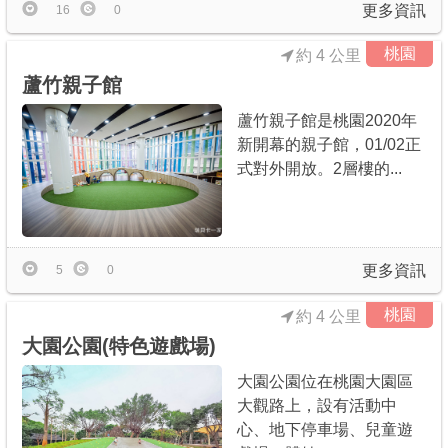
更多資訊
16
0
桃園
約 4 公里
蘆竹親子館
蘆竹親子館是桃園2020年
新開幕的親子館，01/02正
式對外開放。2層樓的...
更多資訊
5
0
桃園
約 4 公里
大園公園(特色遊戲場)
大園公園位在桃園大園區
大觀路上，設有活動中
心、地下停車場、兒童遊