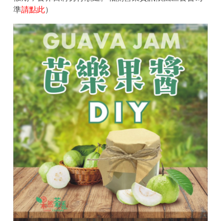
準
請點此
）