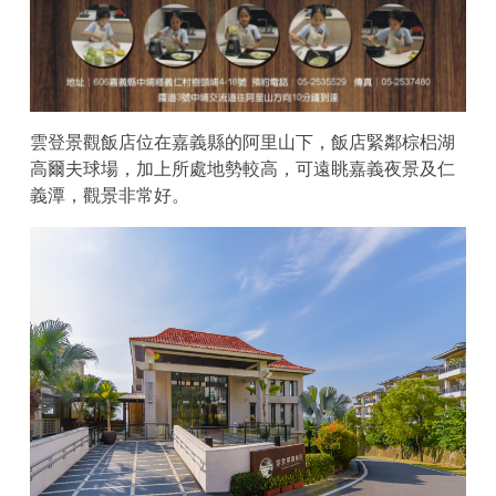
雲登景觀飯店位在嘉義縣的阿里山下，飯店緊鄰棕梠湖
高爾夫球場，加上所處地勢較高，可遠眺嘉義夜景及仁
義潭，觀景非常好。