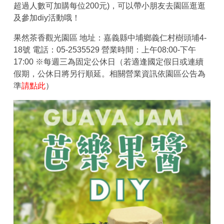
超過人數可加購每位200元)，可以帶小朋友去園區逛逛
及參加diy活動哦！
果然茶香觀光園區 地址：嘉義縣中埔鄉義仁村樹頭埔4-
18號 電話：05-2535529 營業時間：上午08:00-下午
17:00 ※每週三為固定公休日（若適逢國定假日或連續
假期，公休日將另行順延。相關營業資訊依園區公告為
準
請點此
）