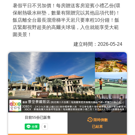
暑假平日不另加價！每房贈送客房迎賓小禮乙份(環
商家合作
保耐熱吸水杯墊，數量有限贈完以其他品項代替)！
飯店離全台最長溜滑梯半天岩只要車程10分鐘！飯
店緊鄰視野超美的高爾夫球場，入住就能享受大範
推薦景點
圍美景！
建立時間：2026-05-24
討論區
聯絡我們
APP下載
目前
55
份已販售
限時倒數
已結束