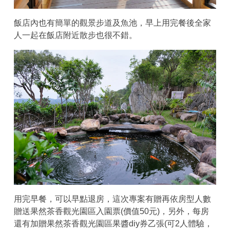
飯店內也有簡單的觀景步道及魚池，早上用完餐後全家
人一起在飯店附近散步也很不錯。
用完早餐，可以早點退房，這次專案有贈再依房型人數
贈送果然茶香觀光園區入園票(價值50元)，另外，每房
還有加贈果然茶香觀光園區果醬diy券乙張(可2人體驗，