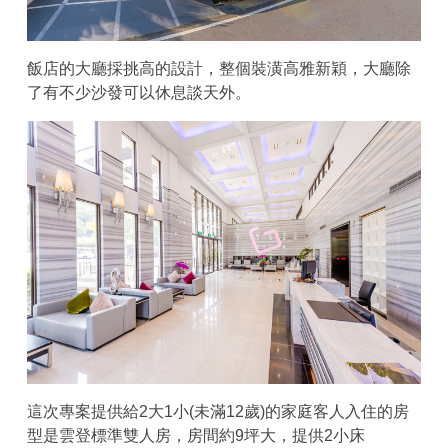
飯店的大廳採挑高的設計，整個裝潢高雅新穎，大廳除
了有不少沙發可以休息談天外。
這次專案提供給2大1小(未滿12歲)的家庭客人入住的房
型是雲登標準雙人房，房間約9坪大，提供2小床