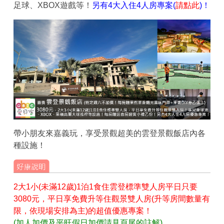
足球、XBOX遊戲等！
另有4大入住4人房專案(
請點此
)！
帶小朋友來嘉義玩，享受景觀超美的雲登景觀飯店內各
種設施！
2大1小(未滿12歲)1泊1食住雲登標準雙人房平日只要
3080元，平日享免費升等住觀景雙人房(升等房間數量有
限，依現場安排為主)的超值優惠專案！
(加人加價及平旺假日加價請見頁尾的註解)