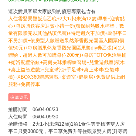
這次愛貝客幫大家談到的優惠專案包含有：
入住雲登景觀飯店乙晚+2大1小(未滿12歲)早餐+迎賓點
心+每房贈送客房迎賓小禮一份(環保耐熱吸水杯墊，數
量有限贈完以其他品項代替)+特定週六不加價+暑假平日
不另加價+依房型人數贈送果然茶香觀光園區入園票(價
值50元)+每房贈果然茶香觀光園區果醬diy券乙張(可2人
體驗，超過人數可加購每位200元)
+每房TOTO免治馬桶
+衛浴配置浴缸+高爾夫球推桿練習場+兒童遊戲室(積木
+桌上益智遊戲)+兒童球池+手足球+桌上冰球(空氣球
檯)+XBOX360體感遊戲+桌遊室+健身房+免費提供上網
服務+免費停車
搶購期間：06/04-06/23
入住時間：06/04-09/30
搶購價格：2大1小(未滿12歲)1泊1食住雲登標準雙人房
平日只要3080元，平日享免費升等住觀景雙人房(升等房