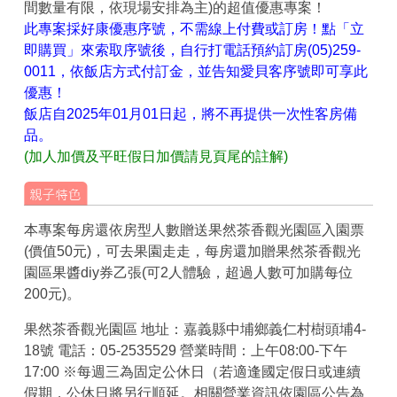
間數量有限，依現場安排為主)的超值優惠專案！
此專案採好康優惠序號，不需線上付費或訂房！點「立
即購買」來索取序號後，自行打電話預約訂房(05)259-
0011，依飯店方式付訂金，並告知愛貝客序號即可享此
優惠！
飯店自2025年01月01日起，將不再提供一次性客房備
品。
(加人加價及平旺假日加價請見頁尾的註解)
本專案每房還依房型人數贈送果然茶香觀光園區入園票
(價值50元)，可去果園走走，每房還加贈果然茶香觀光
園區果醬diy券乙張(可2人體驗，超過人數可加購每位
200元)。
果然茶香觀光園區 地址：嘉義縣中埔鄉義仁村樹頭埔4-
18號 電話：05-2535529 營業時間：上午08:00-下午
17:00 ※每週三為固定公休日（若適逢國定假日或連續
假期，公休日將另行順延。相關營業資訊依園區公告為