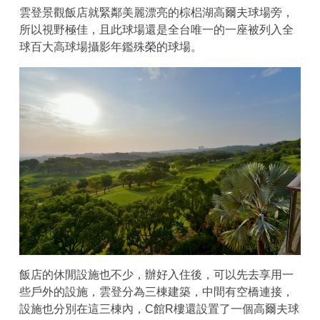
雲登景觀飯店就緊鄰美麗漂亮的棕梠湖高爾夫球場旁，
所以視野極佳，且此球場還是全台唯一的一座被列入全
球百大高球場攝影年鑑殊榮的球場。
飯店的休閒設施也不少，辦好入住後，可以先去享用一
些戶外的設施，雲登分為三棟建築，中間有空橋連接，
設施也分別在這三棟內，C館R樓還設置了一個高爾夫球