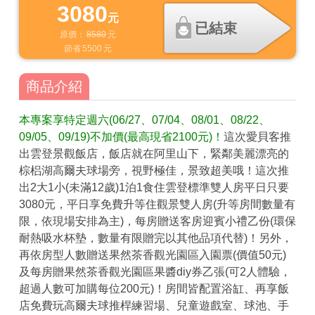
3080
元
已結束
原價：
8580
元
節省
5500
元
商品介紹
本專案享特定週六(06/27、07/04、08/01、08/22、
09/05、09/19)不加價(最高現省2100元)！
這次愛貝客推
出雲登景觀飯店，飯店就在阿里山下，緊鄰美麗漂亮的
棕梠湖高爾夫球場旁，視野極佳，景致超美哦！這次推
出2大1小(未滿12歲)1泊1食住雲登標準雙人房平日只要
3080元，平日享免費升等住觀景雙人房(升等房間數量有
限，依現場安排為主)，每房贈送客房迎賓小禮乙份(環保
耐熱吸水杯墊，數量有限贈完以其他品項代替)！另外，
再依房型人數贈送果然茶香觀光園區入園票(價值50元)
及每房贈果然茶香觀光園區果醬diy券乙張(可2人體驗，
超過人數可加購每位200元)！房間皆配置浴缸、再享飯
店免費玩高爾夫球推桿練習場、兒童遊戲室、球池、手