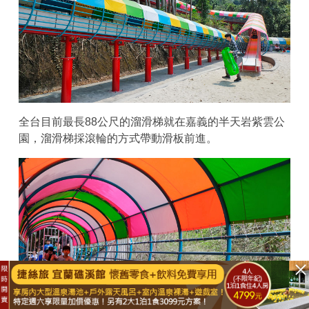
全台目前最長88公尺的溜滑梯就在嘉義的半天岩紫雲公
園，溜滑梯採滾輪的方式帶動滑板前進。
已結束