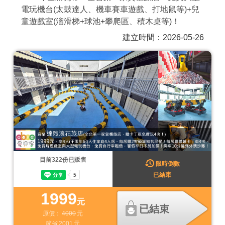
電玩機台(太鼓達人、機車賽車遊戲、打地鼠等)+兒
商家合作
童遊戲室(溜滑梯+球池+攀爬區、積木桌等)！
建立時間：2026-05-26
推薦景點
討論區
聯絡我們
APP下載
目前
322
份已販售
限時倒數
已結束
1999
元
已結束
原價：
4000
元
節省
2001
元