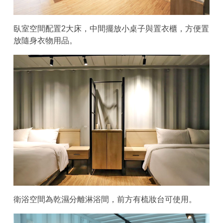
臥室空間配置2大床，中間擺放小桌子與置衣櫃，方便置
放隨身衣物用品。
衛浴空間為乾濕分離淋浴間，前方有梳妝台可使用。