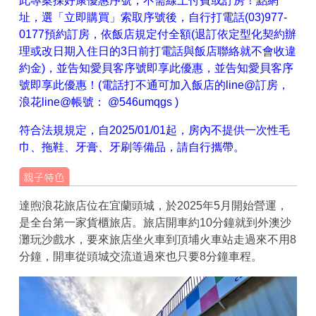
此專案採好康優惠序號，不需線上付費或訂房！點網
址，選「立即購買」索取序號後，自行打電話(03)977-
0177預約訂房，依飯店規定付全額(退訂依定型化契約辦
理或改日期入住日的3日前打電話與飯店聯絡就不會收違
約金)，並告知愛貝客序號即享此優惠，並告知愛貝客序
號即享此優惠！(電話打不通可加入飯店的line@訂房，
浪花line@帳號： @546umqgs )
符合法規規定，自2025/01/01起，房內不提供一次性毛
巾、拖鞋、牙膏、牙刷等備品，請自行攜帶。
達煦浪花旅店位在宜蘭頭城，於2025年5月開始營運，
是全台第一家貨櫃旅店。旅店開車約10分鐘就到外澳沙
灘玩沙戲水，要來旅店坐火車到頂埔火車站走過來不用8
分鐘，開車從頭城交流道過來也只要8分鐘車程。