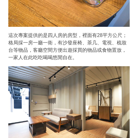
這次專案提供的是四人房的房型，裡面有28平方公尺；
格局採一房一廳一衛，有沙發座椅、茶几、電視、梳妝
台等物品，客廳空間方便出遊採買的物品或食物置放，
一家人在此吃吃喝喝悠閒自在。