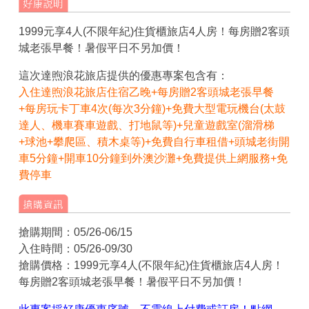
1999元享4人(不限年紀)住貨櫃旅店4人房！每房贈2客頭
城老張早餐！暑假平日不另加價！
這次達煦浪花旅店提供的優惠專案包含有：
入住達煦浪花旅店住宿乙晚+每房贈2客頭城老張早餐
+每房玩卡丁車4次(每次3分鐘)+免費大型電玩機台(太鼓
達人、機車賽車遊戲、打地鼠等)+兒童遊戲室(溜滑梯
+球池+攀爬區、積木桌等)+免費自行車租借+頭城老街開
車5分鐘+開車10分鐘到外澳沙灘+免費提供上網服務+免
費停車
搶購期間：05/26-06/15
入住時間：05/26-09/30
搶購價格：1999元享4人(不限年紀)住貨櫃旅店4人房！
每房贈2客頭城老張早餐！暑假平日不另加價！