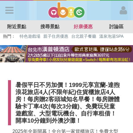
歡迎加入
附近景點
搜尋景點
好康優惠
討論區
APP登入
熱門：
溜滑梯民宿
觀光工廠
DIY摘果
日本親子景點
特色遊戲場
親子住房優惠
台北親子餐廳
溫泉泡湯SPA
首 頁
搜尋景點
暑假平日不另加價！1999元享宜蘭-達煦
好康優惠
浪花旅店4人(不限年紀)住貨櫃旅店4人
房！每房贈2客頭城知名早餐！每房贈體
最新消息
驗卡丁車4次(每次3分鐘)、免費玩兒童
遊戲室、大型電玩機台、自行車租借！
開車10分鐘到外澳沙灘！
最新留言
2025年全新開幕！全台第一家貨櫃旅店！免費大型