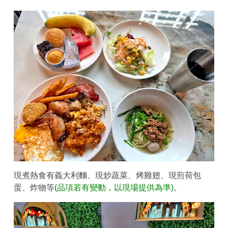
現煮熱食有義大利麵、現炒蔬菜、烤雞翅、現煎荷包
蛋、炸物等
(品項若有變動，以現場提供為準)
。