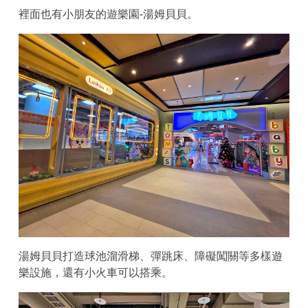
裡面也有小朋友的遊樂園-湯姆貝貝。
湯姆貝貝打造球池溜滑梯、彈跳床、障礙闖關等多樣遊
樂設施，還有小火車可以搭乘。