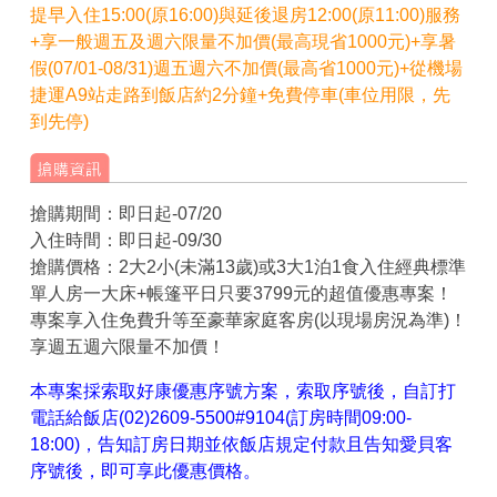
提早入住15:00(原16:00)與延後退房12:00(原11:00)服務
+享一般週五及週六限量不加價(最高現省1000元)+享暑
假(07/01-08/31)週五週六不加價(最高省1000元)+從機場
捷運A9站走路到飯店約2分鐘+免費停車(車位用限，先
到先停)
搶購期間：即日起-07/20
入住時間：即日起-09/30
搶購價格：2大2小(未滿13歲)或3大1泊1食入住經典標準
單人房一大床+帳篷平日只要3799元的超值優惠專案！
專案享入住免費升等至豪華家庭客房(以現場房況為準)！
享週五週六限量不加價！
本專案採索取好康優惠序號方案，索取序號後，自訂打
電話給飯店(02)2609-5500#9104(訂房時間09:00-
18:00)，告知訂房日期並依飯店規定付款且告知愛貝客
序號後，即可享此優惠價格。