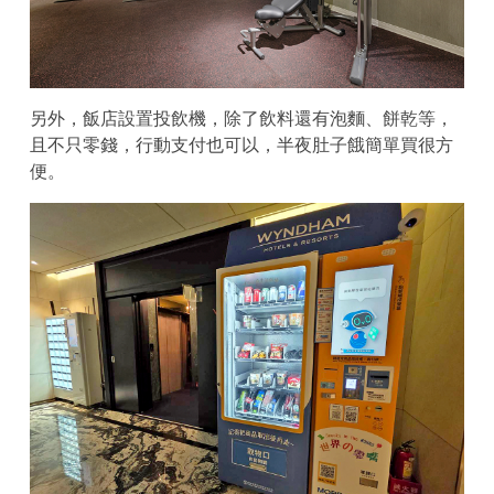
另外，飯店設置投飲機，除了飲料還有泡麵、餅乾等，
且不只零錢，行動支付也可以，半夜肚子餓簡單買很方
便。