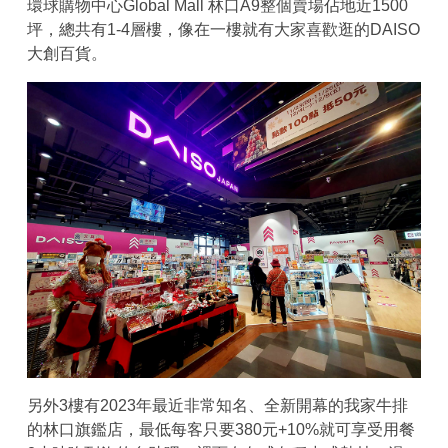
環球購物中心Global Mall 林口A9整個賣場佔地近1500
坪，總共有1-4層樓，像在一樓就有大家喜歡逛的DAISO
大創百貨。
另外3樓有2023年最近非常知名、全新開幕的我家牛排
的林口旗鑑店，最低每客只要380元+10%就可享受用餐