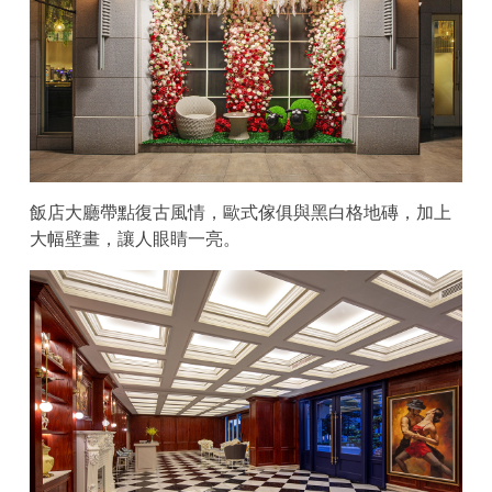
飯店大廳帶點復古風情，歐式傢俱與黑白格地磚，加上
大幅壁畫，讓人眼睛一亮。