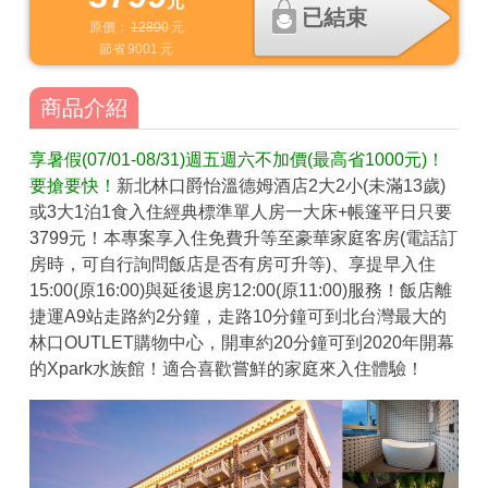
元
已結束
原價：
12800
元
節省
9001
元
商品介紹
享暑假(07/01-08/31)週五週六不加價(最高省1000元)！
要搶要快！
新北林口爵怡溫德姆酒店2大2小(未滿13歲)
或3大1泊1食入住經典標準單人房一大床+帳篷平日只要
3799元！本專案享入住免費升等至豪華家庭客房(電話訂
房時，可自行詢問飯店是否有房可升等)、享提早入住
15:00(原16:00)與延後退房12:00(原11:00)服務！飯店離
捷運A9站走路約2分鐘，走路10分鐘可到北台灣最大的
林口OUTLET購物中心，開車約20分鐘可到2020年開幕
的Xpark水族館！適合喜歡嘗鮮的家庭來入住體驗！