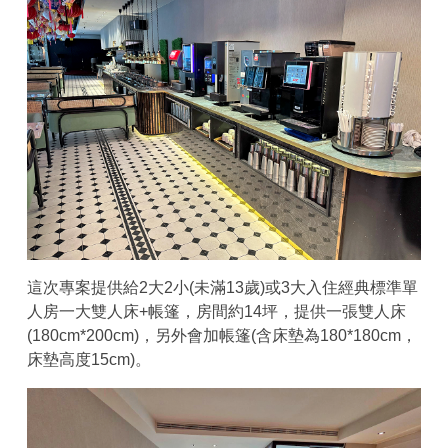
這次專案提供給2大2小(未滿13歲)或3大入住經典標準單
人房一大雙人床+帳篷，房間約14坪，提供一張雙人床
(180cm*200cm)，另外會加帳篷(含床墊為180*180cm，
床墊高度15cm)。