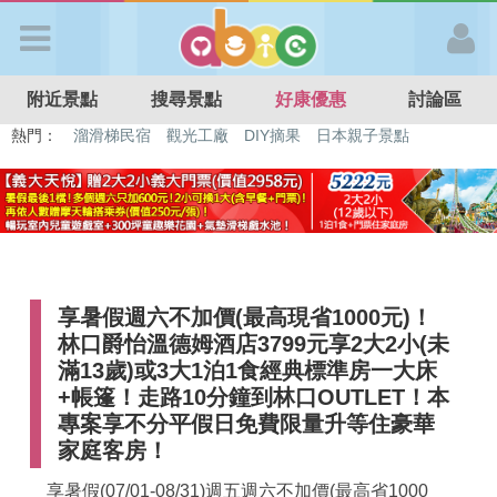
歡迎加入
附近景點
搜尋景點
好康優惠
討論區
APP登入
熱門：
特色遊戲場
親子住房優惠
台北親子餐廳
溫泉泡湯SPA
溜滑梯民宿
觀光工廠
DIY摘果
日本親子景點
首 頁
搜尋景點
享暑假週六不加價(最高現省1000元)！
好康優惠
林口爵怡溫德姆酒店3799元享2大2小(未
滿13歲)或3大1泊1食經典標準房一大床
最新消息
+帳篷！走路10分鐘到林口OUTLET！本
專案享不分平假日免費限量升等住豪華
家庭客房！
最新留言
享暑假(07/01-08/31)週五週六不加價(最高省1000