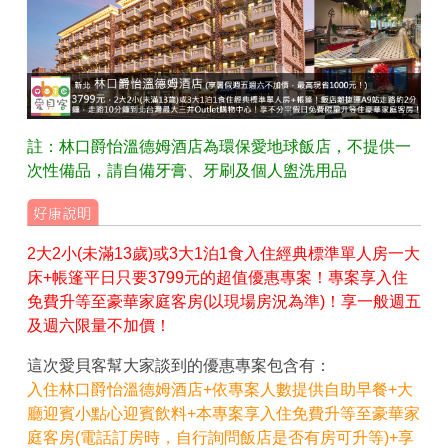
註：林口爵怡溫德姆酒店為環保愛地球飯店，不提供一
次性備品，請自備牙膏、牙刷及個人盥洗用品
2大2小(未滿13歲)或3大1泊1食入住經典標準單人房一大
床+帳篷平日只要3799元的超值優惠專案！專案享入住
免費升等至豪華家庭客房(以現場房況為準)！享一般週五
及週六限量不加價！
這次愛貝客幫大家談到的優惠專案包含有：
入住林口爵怡溫德姆酒店+依專案人數提供自助早餐+大
廳迎賓小點心迎賓飲料+本專案享入住免費升等至豪華家
庭客房(電話訂房時，自行詢問飯店是否有房可升等)+享