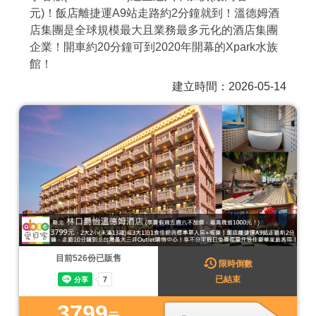
元)！飯店離捷運A9站走路約2分鐘就到！溫德姆酒
商家合作
店集團是全球規模最大且業務最多元化的酒店集團
企業！開車約20分鐘可到2020年開幕的Xpark水族
館！
推薦景點
建立時間：2026-05-14
討論區
聯絡我們
APP下載
目前
526
份已販售
限時倒數
已結束
3799